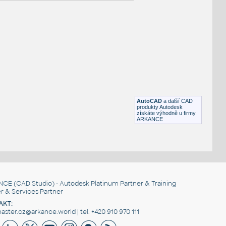
NÉ BLOKY
:
Sonet 1 900
:
Dveře interiérové 14 Sonet 900 Sonet 1 900 UNSPSC:30171500
SfB:327 (950×120×1985)
AutoCAD
a další CAD
DWG
Dveře
produkty Autodesk
získáte výhodně u firmy
ARKANCE
Sonet 1 900
:
Dveře interiérové 14 Sonet 900 Sonet 1 900 UNSPSC:30171500
SfB:327 (950×120×1985)
DWG
Dveře
NCE
(CAD Studio) - Autodesk Platinum Partner & Training
r & Services Partner
AKT:
ster.cz@arkance.world | tel. +420 910 970 111