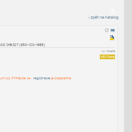
« zpět na Katalog
1500 SfB:327 (950×120×1985)
kat:
Dveře
AEC-Data
um.cz. Přihlaste se -
registrace
je bezplatná.