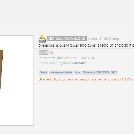
AEC-Data DOWNLOAD
sonet_21_900.dwg
Dveře interiérové 14 Sonet 900 Sonet 21 900 UNSPSC:3017
DWG
Velikost
119,5kB
• ze dne
28.11.2024
Umístil:
AEC^
• Výrobce:
Solodoor^
Dveře
interiérové
dveře
door
Solodoor
30171500
327
Blok je k dispozici jen pro registrované členy webu CADfor