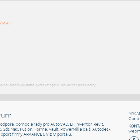
ře bloků
PODOB
Sonet 21 900
:
Dveře interiérové 14 Sonet 900 Sonet 21 900 UNSPSC:30171500
SfB:327 (950×120×1985)
DWG
Dveře
Sonet 2 900
:
Dveře interiérové 14 Sonet 900 Sonet 2 900 UNSPSC:30171500
SfB:327 (950×120×1985)
l součást prvek stafáž výkres kategorie kolekce free block library
DWG
Dveře
rum
ARKA
Cente
, podpora, pomoc a rady pro AutoCAD, LT, Inventor, Revit,
KONT
3D, 3ds Max, Fusion, Forma, Vault, PowerMill a další Autodesk
webma
support firmy ARKANCE). Viz
O portálu
.