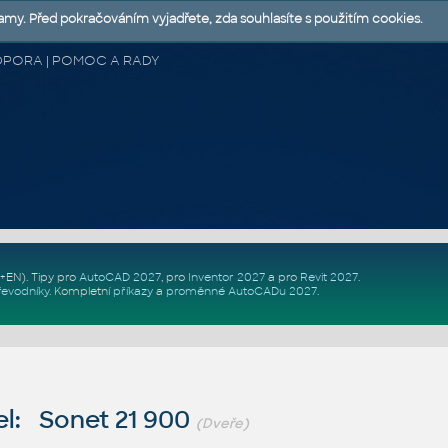
lamy. Před pokračováním vyjadřete, zda souhlasíte s použitím cookies.
 PODPORA | POMOC A RADY
Z+EN)
. Tipy pro
AutoCAD 2027
, pro
Inventor 2027
a pro
Revit 2027
.
řevodníky
.
Kompletní
příkazy
a
proměnné AutoCADu 2027
.
l: Sonet 21 900
(Dveře)