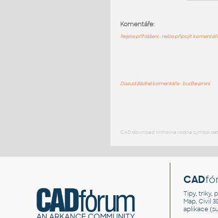
Komentáře:
Nejste přihlášeni - nelze připojit komentá
Dosud žádné komentáře - buďte první
CAD download: knihovna rodina symbol detai
CAD
fó
Tipy, triky
Map, Civil 
aplikace (