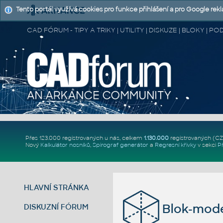
Tento portál využívá cookies pro funkce přihlášení a pro Google rek
CAD FÓRUM - TIPY A TRIKY | UTILITY | DISKUZE | BLOKY |
Přes 123.000 registrovaných u nás, celkem
1.130.000
registrovaných (C
Nový
Kalkulátor nosníků
,
Spirograf generátor
a
Regresní křivky
v sekci
P
HLAVNÍ STRÁNKA
Blok-mode
DISKUZNÍ FÓRUM