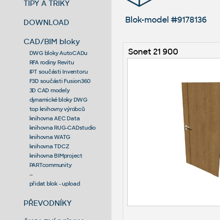
TIPY A TRIKY
Blok-model #9178136
DOWNLOAD
CAD/BIM bloky
Sonet 21 900
DWG bloky AutoCADu
RFA rodiny Revitu
IPT součásti Inventoru
F3D součásti Fusion360
3D CAD modely
dynamické bloky DWG
top knihovny výrobců
knihovna AEC Data
knihovna RUG-CADstudio
knihovna WATG
knihovna TDCZ
knihovna BIMproject
PARTcommunity
--
přidat blok - upload
PŘEVODNÍKY