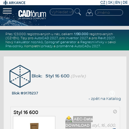
CZ
|
SK
|
EN
|
DE
Přes 123.000 registrovaných u nás, celkem
1.130.000
registrovaných
(CZ+EN)
. Tipy pro
AutoCAD 2027
, pro
Inventor 2027
a pro
Revit 2027
.
Nový
Kalkulátor nosníků
,
Spirograf generátor
a
Regresní křivky
v sekci
Převodníky
.
Kompletní
příkazy
a
proměnné AutoCADu 2027
.
Blok: Styl 16 600
(Dveře)
Blok #9178237
« zpět na Katalog
Styl 16 600
AEC-Data
DOWNLOAD
styl_16_600.