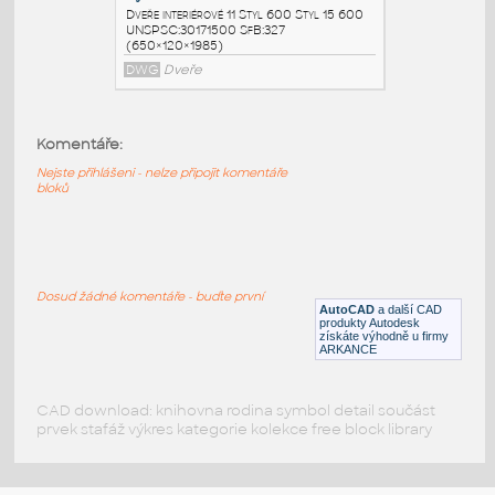
Styl 18 600
:
Dveře interiérové 11 Styl 600 Styl 18 600
UNSPSC:30171500 SfB:327
(650×120×1985)
DWG
Dveře
Komentáře:
Nejste přihlášeni - nelze připojit komentáře
Styl 17 600
:
bloků
Dveře interiérové 11 Styl 600 Styl 17 600
UNSPSC:30171500 SfB:327
(650×120×1985)
DWG
Dveře
Dosud žádné komentáře - buďte první
AutoCAD
a další CAD
produkty Autodesk
získáte výhodně u firmy
Styl 15 600
:
ARKANCE
Dveře interiérové 11 Styl 600 Styl 15 600
UNSPSC:30171500 SfB:327
(650×120×1985)
CAD download: knihovna rodina symbol detail součást
prvek stafáž výkres kategorie kolekce free block library
DWG
Dveře