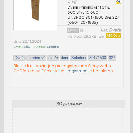
dwg
Dveře interiérové 11 Styl
600 Styl 16 600
UNSPSC:30171500 SfB:327
(650×120×1985)
DWG
kat:
Dveře
Velikost
29,3kB
• ze
AEC-Data
dne
28.11.2024
Umístil:
AEC^
• Výrobce:
Solodoor^
Dveře
interiérové
dveře
door
Solodoor
30171500
327
Blok je k dispozici jen pro registrované členy webu
CADforum.cz. Přihlaste se -
registrace
je bezplatná.
3D preview: