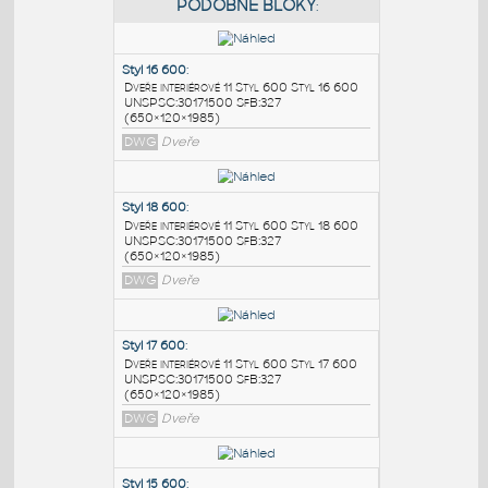
PODOBNÉ BLOKY
:
Styl 16 600
:
Dveře interiérové 11 Styl 600 Styl 16 600
UNSPSC:30171500 SfB:327
(650×120×1985)
DWG
Dveře