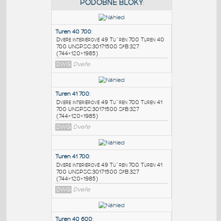
PODOBNÉ BLOKY
:
Turen 40 700
:
Dveře interiérové 49 Tu¨ren 700 Turen 40
700 UNSPSC:30171500 SfB:327
(744×120×1985)
DWG
Dveře