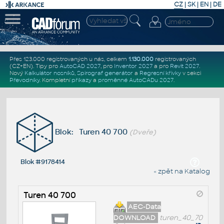
CZ
|
SK
|
EN
|
DE
Přes 123.000 registrovaných u nás, celkem
1.130.000
registrovaných
(CZ+EN)
. Tipy pro
AutoCAD 2027
, pro
Inventor 2027
a pro
Revit 2027
.
Nový
Kalkulátor nosníků
,
Spirograf generátor
a
Regresní křivky
v sekci
Převodníky
.
Kompletní
příkazy
a
proměnné AutoCADu 2027
.
Blok: Turen 40 700
(Dveře)
Blok #9178414
« zpět na Katalog
Turen 40 700
AEC-Data
DOWNLOAD
turen_40_70