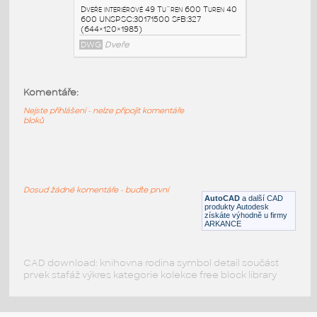
Turen 41 700
:
Dveře interiérové 49 Tu¨ren 700 Turen 41
700 UNSPSC:30171500 SfB:327
(744×120×1985)
DWG
Dveře
Komentáře:
Nejste přihlášeni - nelze připojit komentáře
Turen 41 700
:
bloků
Dveře interiérové 49 Tu¨ren 700 Turen 41
700 UNSPSC:30171500 SfB:327
(744×120×1985)
DWG
Dveře
Dosud žádné komentáře - buďte první
AutoCAD
a další CAD
produkty Autodesk
získáte výhodně u firmy
Turen 40 600
:
ARKANCE
Dveře interiérové 49 Tu¨ren 600 Turen 40
600 UNSPSC:30171500 SfB:327
(644×120×1985)
CAD download: knihovna rodina symbol detail součást
prvek stafáž výkres kategorie kolekce free block library
DWG
Dveře