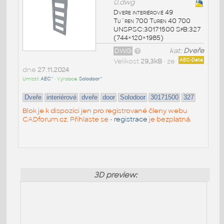
0.dwg
Dveře interiérové 49
Tu¨ren 700 Turen 40 700
UNSPSC:30171500 SfB:327
(744×120×1985)
DWG
kat:
Dveře
Velikost
29,3kB
• ze
AEC-Data
dne
27.11.2024
Umístil:
AEC^
• Výrobce:
Solodoor^
Dveře
interiérové
dveře
door
Solodoor
30171500
327
Blok je k dispozici jen pro registrované členy webu
CADforum.cz. Přihlaste se -
registrace
je bezplatná.
3D preview: