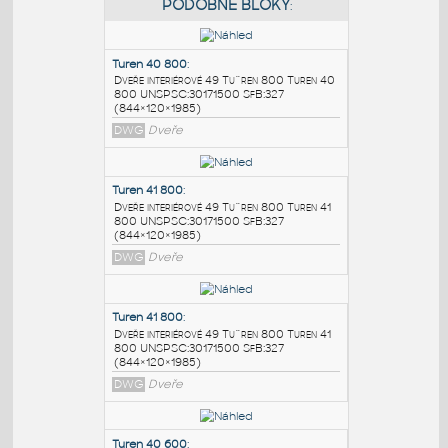
PODOBNÉ BLOKY
:
Turen 40 800
:
Dveře interiérové 49 Tu¨ren 800 Turen 40
800 UNSPSC:30171500 SfB:327
(844×120×1985)
DWG
Dveře