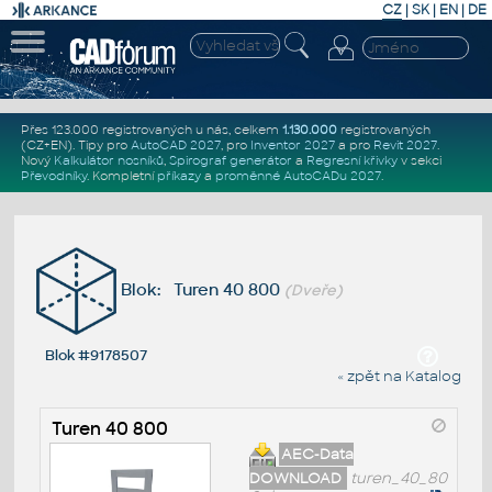
CZ
|
SK
|
EN
|
DE
Přes 123.000 registrovaných u nás, celkem
1.130.000
registrovaných
(CZ+EN)
. Tipy pro
AutoCAD 2027
, pro
Inventor 2027
a pro
Revit 2027
.
Nový
Kalkulátor nosníků
,
Spirograf generátor
a
Regresní křivky
v sekci
Převodníky
.
Kompletní
příkazy
a
proměnné AutoCADu 2027
.
Blok: Turen 40 800
(Dveře)
Blok #9178507
« zpět na Katalog
Turen 40 800
AEC-Data
DOWNLOAD
turen_40_80