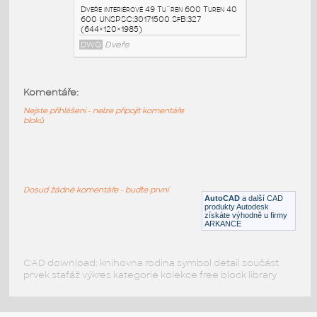
Turen 41 800
:
Dveře interiérové 49 Tu¨ren 800 Turen 41
800 UNSPSC:30171500 SfB:327
(844×120×1985)
DWG
Dveře
Komentáře:
Nejste přihlášeni - nelze připojit komentáře
Turen 41 800
:
bloků
Dveře interiérové 49 Tu¨ren 800 Turen 41
800 UNSPSC:30171500 SfB:327
(844×120×1985)
DWG
Dveře
Dosud žádné komentáře - buďte první
AutoCAD
a další CAD
produkty Autodesk
získáte výhodně u firmy
Turen 40 600
:
ARKANCE
Dveře interiérové 49 Tu¨ren 600 Turen 40
600 UNSPSC:30171500 SfB:327
(644×120×1985)
CAD download: knihovna rodina symbol detail součást
prvek stafáž výkres kategorie kolekce free block library
DWG
Dveře