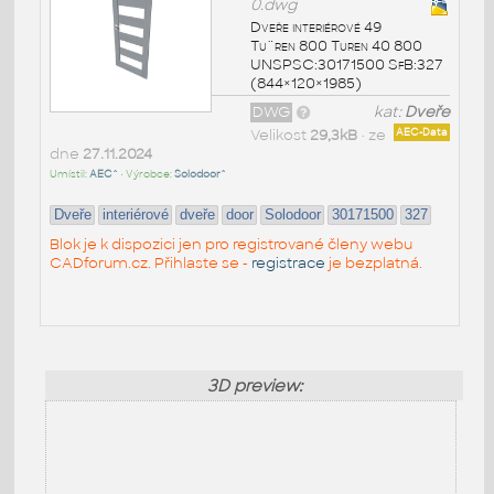
0.dwg
Dveře interiérové 49
Tu¨ren 800 Turen 40 800
UNSPSC:30171500 SfB:327
(844×120×1985)
DWG
kat:
Dveře
Velikost
29,3kB
• ze
AEC-Data
dne
27.11.2024
Umístil:
AEC^
• Výrobce:
Solodoor^
Dveře
interiérové
dveře
door
Solodoor
30171500
327
Blok je k dispozici jen pro registrované členy webu
CADforum.cz. Přihlaste se -
registrace
je bezplatná.
3D preview: