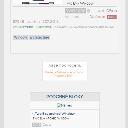
Two Bay Window
DWG2000
kat:
Okna
Velikost
Staženo:
5290
x
976kB
• ze dne
11.07.2012
Umístil:
rwearn^
• Autor:
cmd
•
md5: acf37737082bbe7c49b2969de5693e21
Window
architecture
Vaše hodnocení:
Nejste přihlášeni - nemůžete
hodnotit blok