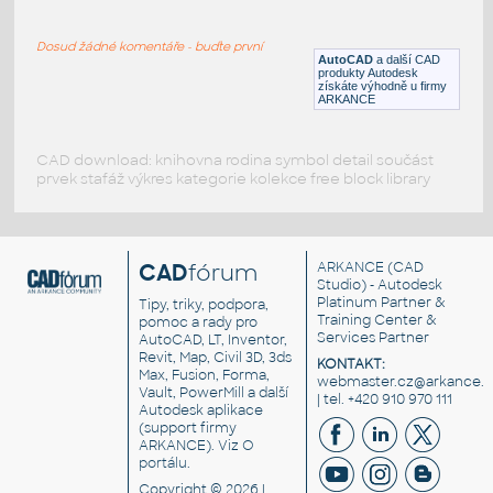
Arkýřové okno
Dosud žádné komentáře - buďte první
DWG
Okna
AutoCAD
a další CAD
produkty Autodesk
získáte výhodně u firmy
ARKANCE
CAD download: knihovna rodina symbol detail součást
prvek stafáž výkres kategorie kolekce free block library
CAD
fórum
ARKANCE
(CAD
Studio) - Autodesk
Platinum Partner &
Tipy, triky, podpora,
Training Center &
pomoc a rady pro
Services Partner
AutoCAD, LT, Inventor,
Revit, Map, Civil 3D, 3ds
KONTAKT:
Max, Fusion, Forma,
webmaster.cz@arkance.w
Vault, PowerMill a další
| tel. +420 910 970 111
Autodesk aplikace
(support firmy
ARKANCE). Viz
O
portálu
.
Copyright © 2026 |