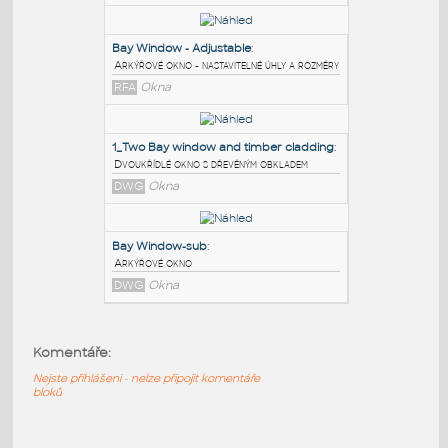
PODOBNÉ BLOKY
:
1_Two Bay arched Window
:
Two Bay arched Window
DWG
Okna
Bay Window - Adjustable
:
Arkýřové okno - nastavitelné úhly a rozměry
RFA
Okna
1_Two Bay window and timber cladding
:
Dvoukřídlé okno s dřevěným obkladem
Komentáře:
DWG
Okna
Nejste přihlášeni - nelze připojit komentáře
bloků
Bay Window-sub
: