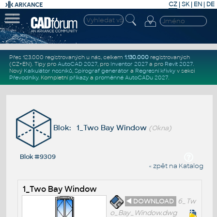
CZ
|
SK
|
EN
|
DE
Přes 123.000 registrovaných u nás, celkem
1.130.000
registrovaných
(CZ+EN)
. Tipy pro
AutoCAD 2027
, pro
Inventor 2027
a pro
Revit 2027
.
Nový
Kalkulátor nosníků
,
Spirograf generátor
a
Regresní křivky
v sekci
Převodníky
.
Kompletní
příkazy
a
proměnné AutoCADu 2027
.
Blok: 1_Two Bay Window
(Okna)
Blok #9309
« zpět na Katalog
1_Two Bay Window
◄ DOWNLOAD
6_Tw
o_Bay_Window.dwg