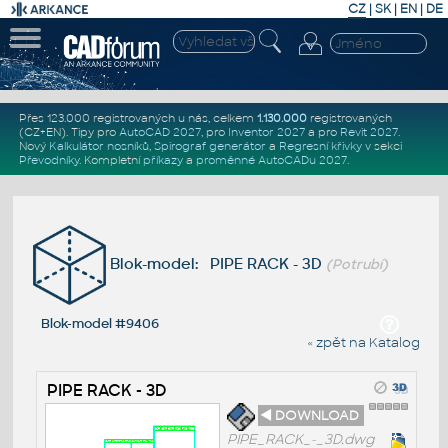
CZ
|
SK
|
EN
|
DE
Přes 123.000 registrovaných u nás, celkem
1.130.000
registrovaných
(CZ+EN)
. Tipy pro
AutoCAD 2027
, pro
Inventor 2027
a pro
Revit 2027
.
Nový
Kalkulátor nosníků
,
Spirograf generátor
a
Regresní křivky
v sekci
Převodníky
.
Kompletní
příkazy
a
proměnné AutoCADu 2027
.
Blok-model: PIPE RACK - 3D
(Potrubí)
Blok-model #9406
« zpět na Katalog
PIPE RACK - 3D
◄ DOWNLOAD
PIPE_RACK_-_3D.dwg