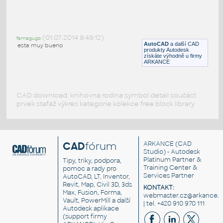
GATE-50-3D
:
Potrubní ventil DN50
(01.07.2014 9:49:12)
famagugo
DWG
Ventily
AutoCAD
a další CAD
esta muy bueno
produkty Autodesk
získáte výhodně u firmy
ARKANCE
CAD download: knihovna rodina symbol detail součást
prvek stafáž výkres kategorie kolekce free block library
CAD
fórum
ARKANCE
(CAD
Studio) - Autodesk
Platinum Partner &
Tipy, triky, podpora,
Training Center &
pomoc a rady pro
Services Partner
AutoCAD, LT, Inventor,
Revit, Map, Civil 3D, 3ds
KONTAKT:
Max, Fusion, Forma,
webmaster.cz@arkance.w
Vault, PowerMill a další
| tel. +420 910 970 111
Autodesk aplikace
(support firmy