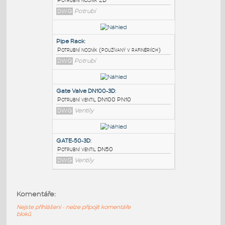
PODOBNÉ BLOKY
:
PIPE RACK - 2D
:
Potrubní nosník 2D
DWG
Potrubí
Pipe Rack
:
Potrubní nosník (používaný v rafinériích)
DWG
Potrubí
Gate Valve DN100-3D
:
Komentáře:
Potrubní ventil DN100 PN10
Nejste přihlášeni - nelze připojit komentáře
DWG
Ventily
bloků