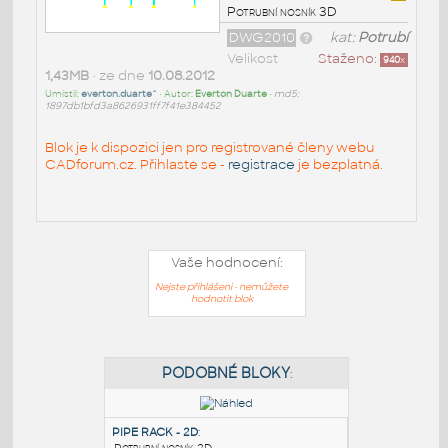
Potrubní nosník 3D
DWG2010
kat:
Potrubí
Velikost
Staženo:
940
x
1,43MB
• ze dne
10.08.2012
Umístil:
everton.duarte^
• Autor:
Everton Duarte
•
md5:
1897db1bfd3a8626931ff7f41e384452
Blok je k dispozici jen pro registrované členy webu
CADforum.cz. Přihlaste se -
registrace
je bezplatná.
Vaše hodnocení:
Nejste přihlášeni - nemůžete
hodnotit blok