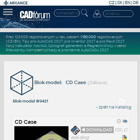
CZ
|
SK
|
EN
|
DE
Přes 123.000 registrovaných u nás, celkem
1.130.000
registrovaných
(CZ+EN)
. Tipy pro
AutoCAD 2027
, pro
Inventor 2027
a pro
Revit 2027
.
Nový
Kalkulátor nosníků
,
Spirograf generátor
a
Regresní křivky
v sekci
Převodníky
.
Kompletní
příkazy
a
proměnné AutoCADu 2027
.
Blok-model: CD Case
(Zábava)
Blok-model #9421
« zpět na Katalog
CD Case
◄ DOWNLOAD
CD_C
ase.dwg