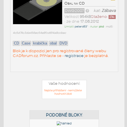
Obal na CD
DWG2007
kat:
Zábava
Velikost
954kB
Staženo:
274
x
• ze dne
17.08.2012
Umístil:
peterd63^
• Autor:
pkd
•
md5:
4c5d74c3da456ec54e8fcd614a8ccbac
CD
Case
krabička
obal
DVD
Blok je k dispozici jen pro registrované členy webu
CADforum.cz. Přihlaste se -
registrace
je bezplatná.
Vaše hodnocení:
Nejste přihlášeni - nemůžete
hodnotit blok