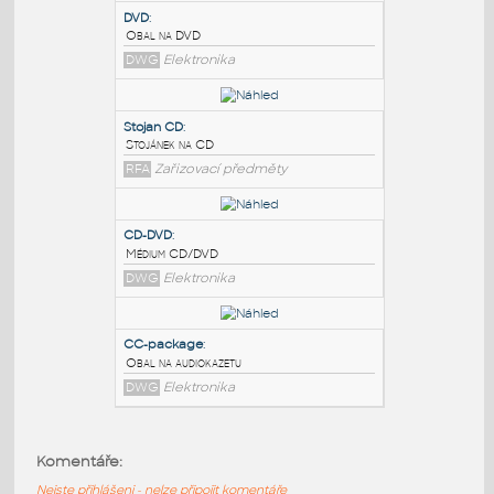
PODOBNÉ BLOKY
:
DVD
:
Obal na DVD
DWG
Elektronika
Stojan CD
:
Stojánek na CD
RFA
Zařizovací předměty
CD-DVD
:
Komentáře:
Médium CD/DVD
Nejste přihlášeni - nelze připojit komentáře