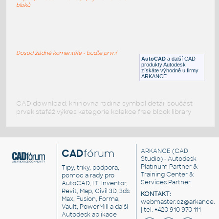
DWG
Elektronika
bloků
CC-package
:
Obal na audiokazetu
Dosud žádné komentáře - buďte první
AutoCAD
a další CAD
DWG
Elektronika
produkty Autodesk
získáte výhodně u firmy
ARKANCE
CAD download: knihovna rodina symbol detail součást
prvek stafáž výkres kategorie kolekce free block library
CAD
fórum
ARKANCE
(CAD
Studio) - Autodesk
Platinum Partner &
Tipy, triky, podpora,
Training Center &
pomoc a rady pro
Services Partner
AutoCAD, LT, Inventor,
Revit, Map, Civil 3D, 3ds
KONTAKT:
Max, Fusion, Forma,
webmaster.cz@arkance.w
Vault, PowerMill a další
| tel. +420 910 970 111
Autodesk aplikace