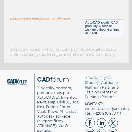
01_Transport_Transit Van
:
Mikrobus, osobní dodávka
Dosud žádné komentáře - buďte první
DWG
Vozidla, doprava
AutoCAD
a další CAD
produkty Autodesk
získáte výhodně u firmy
ARKANCE
CAD download: knihovna rodina symbol detail součást
prvek stafáž výkres kategorie kolekce free block library
CAD
fórum
ARKANCE
(CAD
Studio) - Autodesk
Platinum Partner &
Tipy, triky, podpora,
Training Center &
pomoc a rady pro
Services Partner
AutoCAD, LT, Inventor,
Revit, Map, Civil 3D, 3ds
KONTAKT:
Max, Fusion, Forma,
webmaster.cz@arkance.w
Vault, PowerMill a další
| tel. +420 910 970 111
Autodesk aplikace
(support firmy
ARKANCE). Viz
O
portálu
.