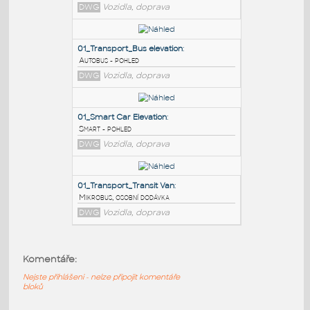
PODOBNÉ BLOKY
:
01_Transport_Quad Bike
:
Čtyřkolka
DWG
Vozidla, doprava
01_Transport_Bus elevation
:
Autobus - pohled
DWG
Vozidla, doprava
01_Smart Car Elevation
:
Komentáře:
Smart - pohled
Nejste přihlášeni - nelze připojit komentáře
DWG
Vozidla, doprava
bloků