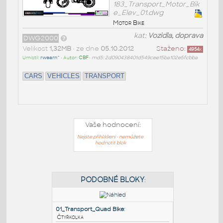
183_Transport_Motor_Bik
e_Elev_01.dwg
Motor Bike
kat:
Vozidla, doprava
DWG2000
Velikost
1,32MB
• ze dne
05.10.2012
Staženo:
4954
x
Umístil:
rwearn^
• Autor:
CBF
•
md5: 2d090438401d549cee15ba102e5fcbba
CARS
VEHICLES
TRANSPORT
Vaše hodnocení:
Nejste přihlášeni - nemůžete
hodnotit blok