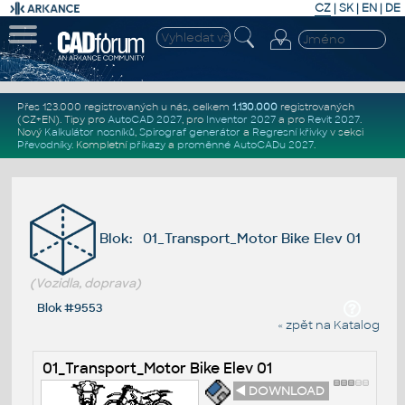
CZ
|
SK
|
EN
|
DE
Přes 123.000 registrovaných u nás, celkem
1.130.000
registrovaných
(CZ+EN)
. Tipy pro
AutoCAD 2027
, pro
Inventor 2027
a pro
Revit 2027
.
Nový
Kalkulátor nosníků
,
Spirograf generátor
a
Regresní křivky
v sekci
Převodníky
.
Kompletní
příkazy
a
proměnné AutoCADu 2027
.
Blok: 01_Transport_Motor Bike Elev 01
(Vozidla, doprava)
Blok #9553
« zpět na Katalog
01_Transport_Motor Bike Elev 01
◄ DOWNLOAD