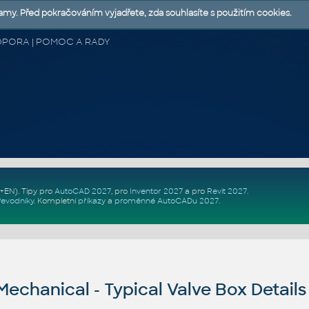
lamy. Před pokračováním vyjadřete, zda souhlasíte s použitím cookies.
 PODPORA | POMOC A RADY
Z+EN)
. Tipy pro
AutoCAD 2027
, pro
Inventor 2027
a pro
Revit 2027
.
řevodníky
.
Kompletní
příkazy
a
proměnné AutoCADu 2027
.
echanical - Typical Valve Box Detail