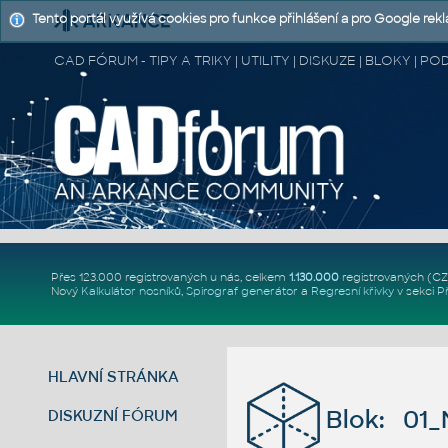
Tento portál využívá cookies pro funkce přihlášení a pro Google rek
CAD FÓRUM - TIPY A TRIKY | UTILITY | DISKUZE | BLOKY |
Přes 123.000 registrovaných u nás, celkem
1.130.000
registrovaných (C
Nový
Kalkulátor nosníků
,
Spirograf generátor
a
Regresní křivky
v sekci
P
HLAVNÍ STRÁNKA
Blok: 01_M
DISKUZNÍ FÓRUM