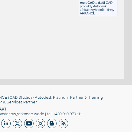
AutoCAD
a další CAD
produkty Autodesk
získáte výhodně u firmy
ARKANCE
NCE
(CAD Studio) - Autodesk Platinum Partner & Training
r & Services Partner
AKT:
ster.cz@arkance.world | tel. +420 910 970 111