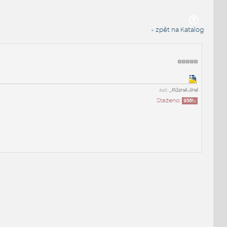
« zpět na Katalog
kat:
_Různé-Jiné
Staženo:
9561
x