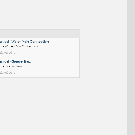
NÉ BLOKY
:
01_Mechanical - Water Main Connection
:
Mechanical - Water Main Connection
DWG
_Různé-Jiné
01_Mechanical - Grease Trap
:
Mechanical - Grease Trap
DWG
_Různé-Jiné