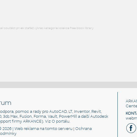
l součást prvek stafáž výkres kategorie kolekce free block library
rum
ARKA
Cente
, podpora, pomoc a rady pro AutoCAD, LT, Inventor, Revit,
KONT
3D, 3ds Max, Fusion, Forma, Vault, PowerMill a další Autodesk
webma
support firmy ARKANCE). Viz
O portálu
.
© 2026 |
Web reklama
na tomto serveru |
Ochrana
podmínky