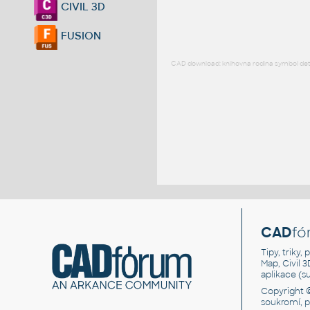
CIVIL 3D
FUSION
CAD download: knihovna rodina symbol detai
CAD
fó
Tipy, triky
Map, Civil 
aplikace (
Copyright 
soukromí, 