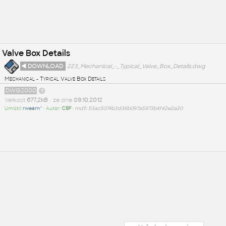
 Valve Box Details
◄ DOWNLOAD
223_Mechanical_-_Typical_Valve_Box_Details.dwg
Mechanical - Typical Valve Box Details
DWG2000
Velikost
677,2kB
• ze dne
09.10.2012
Umístil:
rwearn^
• Autor:
CBF
•
md5: 53ac5074b3d36b097a5973b4f42e2a20