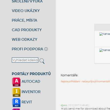
ŠKOLENÍ/VÝUKA
VIDEO UKÁZKY
PRÁCE, MÍSTA
CAD PRODUKTY
WEB ODKAZY
PROFI PODPORA
ⓘ
PORTÁLY PRODUKTŮ
Komentáře:
AUTOCAD
Nejste přihlášeni - nelze připojit komentá
INVENTOR
REVIT
djjoks
(12.12.2017 11:49:46)
Hi pls send me for download about fir