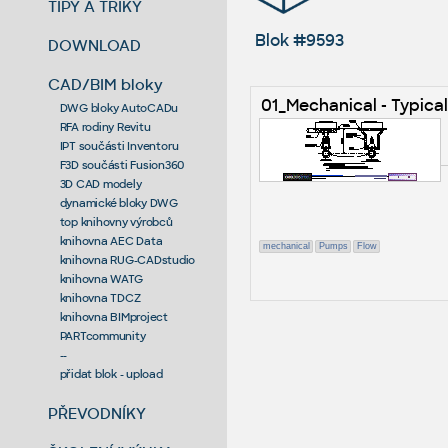
TIPY A TRIKY
Blok #9593
DOWNLOAD
CAD/BIM bloky
01_Mechanical - Typical
DWG bloky AutoCADu
RFA rodiny Revitu
IPT součásti Inventoru
F3D součásti Fusion360
3D CAD modely
dynamické bloky DWG
top knihovny výrobců
knihovna AEC Data
mechanical
Pumps
Flow
knihovna RUG-CADstudio
knihovna WATG
knihovna TDCZ
knihovna BIMproject
PARTcommunity
--
přidat blok - upload
PŘEVODNÍKY