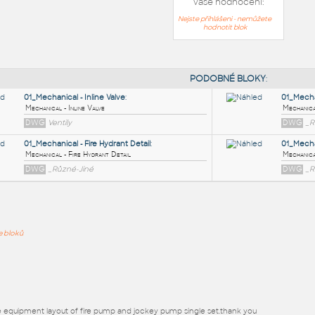
Vaše hodnocení:
Nejste přihlášeni - nemůžete
hodnotit blok
PODOB
01_Mechanical - Inline Valve
:
ře bloků
Mechanical - Inline Valve
DWG
Ventily
01_Mechanical - Fire Hydrant Detail
:
Mechanical - Fire Hydrant Detail
DWG
_Různé-Jiné
e equipment layout of fire pump and jockey pump single set.thank you