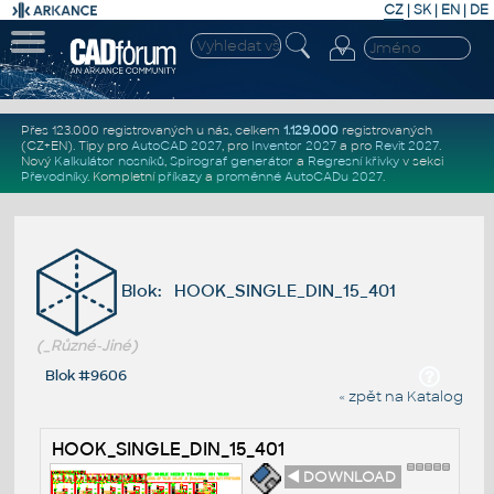
CZ
|
SK
|
EN
|
DE
Přes 123.000 registrovaných u nás, celkem
1.129.000
registrovaných
(CZ+EN)
. Tipy pro
AutoCAD 2027
, pro
Inventor 2027
a pro
Revit 2027
.
Nový
Kalkulátor nosníků
,
Spirograf generátor
a
Regresní křivky
v sekci
Převodníky
.
Kompletní
příkazy
a
proměnné AutoCADu 2027
.
Blok: HOOK_SINGLE_DIN_15_401
(_Různé-Jiné)
Blok #9606
« zpět na Katalog
HOOK_SINGLE_DIN_15_401
◄ DOWNLOAD