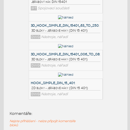
PODOBNÉ BLOKY
:
DIN-hook
:
Jeřábový hák DIN 15401
IPT
Spojovací součásti
3D_HOOK_SIMPLE_DIN_15401_63_TO_250
:
3D bloky - jeřábové háky (DIN 15 401)
DWG
Nástroje, nářadí
3D_HOOK_SIMPLE_DIN_15401_006_TO_08
:
Komentáře:
3D bloky - jeřábové háky (DIN 15 401)
Nejste přihlášeni - nelze připojit komentáře
DWG
Nástroje, nářadí
bloků