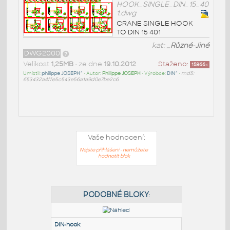
HOOK_SINGLE_DIN_15_40
1.dwg
CRANE SINGLE HOOK
TO DIN 15 401
kat:
_Různé-Jiné
DWG2000
Velikost
1,25MB
• ze dne
19.10.2012
Staženo:
15866
x
Umístil:
philippe JOSEPH^
• Autor:
Philippe JOSEPH
• Výrobce:
DIN^
•
md5:
653432a4ffe5c543e56a1a9d0e7be2c6
Vaše hodnocení:
Nejste přihlášeni - nemůžete
hodnotit blok