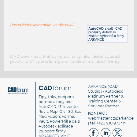
HOOK_SIMPLE_DIN_15_401
:
2D bloky - jeřábové háky (DIN 15 401)
Dosud žádné komentáře - buďte první
DWG
Nástroje, nářadí
AutoCAD
a další CAD
produkty Autodesk
získáte výhodně u firmy
ARKANCE
CAD download: knihovna rodina symbol detail součást
prvek stafáž výkres kategorie kolekce free block library
CAD
fórum
ARKANCE
(CAD
Studio) - Autodesk
Platinum Partner &
Tipy, triky, podpora,
Training Center &
pomoc a rady pro
Services Partner
AutoCAD, LT, Inventor,
Revit, Map, Civil 3D, 3ds
KONTAKT:
Max, Fusion, Forma,
webmaster.cz@arkance.w
Vault, PowerMill a další
| tel. +420 910 970 111
Autodesk aplikace
(support firmy
ARKANCE). Viz
O