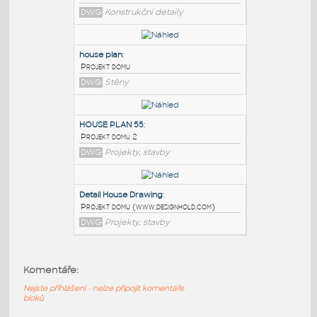
PODOBNÉ BLOKY
:
HOUSE PLAN NO001
:
Půdorys domu - ukázka
DWG
Konstrukční detaily
house plan
:
Projekt domu
DWG
Stěny
HOUSE PLAN 55
:
Komentáře:
Projekt domu 2
Nejste přihlášeni - nelze připojit komentáře
DWG
Projekty, stavby
bloků