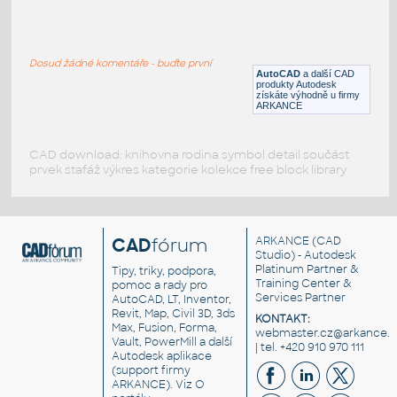
Detail House Drawing
:
Projekt domu (www.designhold.com)
Dosud žádné komentáře - buďte první
DWG
Projekty, stavby
AutoCAD
a další CAD
produkty Autodesk
získáte výhodně u firmy
ARKANCE
CAD download: knihovna rodina symbol detail součást
prvek stafáž výkres kategorie kolekce free block library
CAD
fórum
ARKANCE
(CAD
Studio) - Autodesk
Platinum Partner &
Tipy, triky, podpora,
Training Center &
pomoc a rady pro
Services Partner
AutoCAD, LT, Inventor,
Revit, Map, Civil 3D, 3ds
KONTAKT:
Max, Fusion, Forma,
webmaster.cz@arkance.w
Vault, PowerMill a další
| tel. +420 910 970 111
Autodesk aplikace
(support firmy
ARKANCE). Viz
O