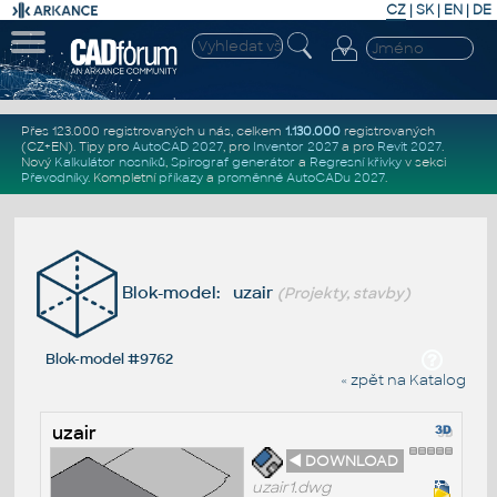
CZ
|
SK
|
EN
|
DE
Přes 123.000 registrovaných u nás, celkem
1.130.000
registrovaných
(CZ+EN)
. Tipy pro
AutoCAD 2027
, pro
Inventor 2027
a pro
Revit 2027
.
Nový
Kalkulátor nosníků
,
Spirograf generátor
a
Regresní křivky
v sekci
Převodníky
.
Kompletní
příkazy
a
proměnné AutoCADu 2027
.
Blok-model: uzair
(Projekty, stavby)
Blok-model #9762
« zpět na Katalog
uzair
◄ DOWNLOAD
uzair1.dwg