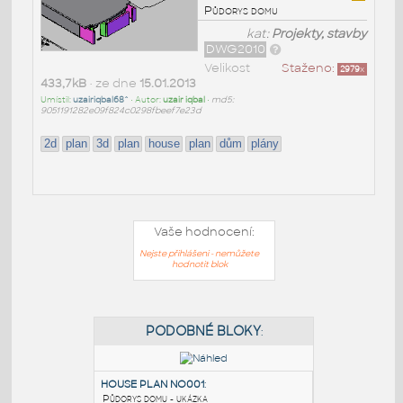
Půdorys domu
kat:
Projekty, stavby
DWG2010
Velikost
Staženo:
2979
x
433,7kB
• ze dne
15.01.2013
Umístil:
uzairiqbal68^
• Autor:
uzair iqbal
•
md5:
9051191282e09f824c0298fbeef7e23d
2d
plan
3d
plan
house
plan
dům
plány
Vaše hodnocení:
Nejste přihlášeni - nemůžete
hodnotit blok