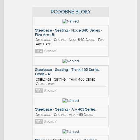
PODOBNÉ BLOKY
:
Steelcase - Seating - Node 840 Series -
Five Arm B
:
Steelcase - Seating - Node 840 Series - Five
Arm Base
RFA
Sezení
Steelcase - Seating - Think 465 Series -
Chair - A
: