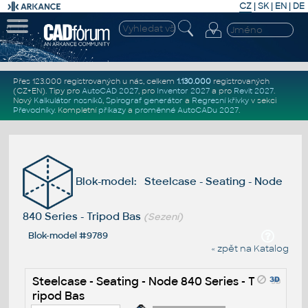
CZ
|
SK
|
EN
|
DE
Přes 123.000 registrovaných u nás, celkem
1.130.000
registrovaných
(CZ+EN)
. Tipy pro
AutoCAD 2027
, pro
Inventor 2027
a pro
Revit 2027
.
Nový
Kalkulátor nosníků
,
Spirograf generátor
a
Regresní křivky
v sekci
Převodníky
.
Kompletní
příkazy
a
proměnné AutoCADu 2027
.
Blok-model: Steelcase - Seating - Node
840 Series - Tripod Bas
(Sezení)
Blok-model #9789
« zpět na Katalog
Steelcase - Seating - Node 840 Series - T
ripod Bas