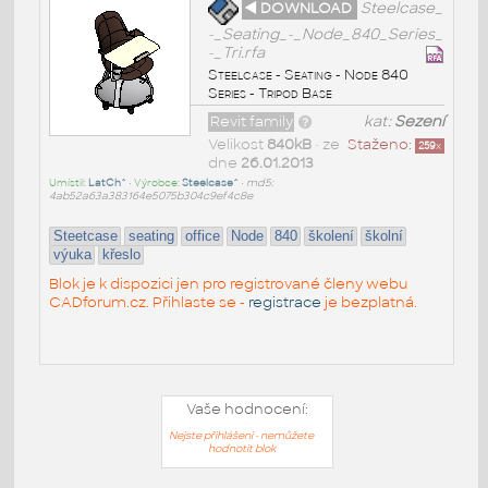
◄ DOWNLOAD
Steelcase_
-_Seating_-_Node_840_Series_
-_Tri.rfa
Steelcase - Seating - Node 840
Series - Tripod Base
Revit family
kat:
Sezení
Velikost
840kB
• ze
Staženo:
259
x
dne
26.01.2013
Umístil:
LatCh^
• Výrobce:
Steelcase^
•
md5:
4ab52a63a383164e5075b304c9ef4c8e
Steetcase
seating
office
Node
840
školení
školní
výuka
křeslo
Blok je k dispozici jen pro registrované členy webu
CADforum.cz. Přihlaste se -
registrace
je bezplatná.
Vaše hodnocení:
Nejste přihlášeni - nemůžete
hodnotit blok