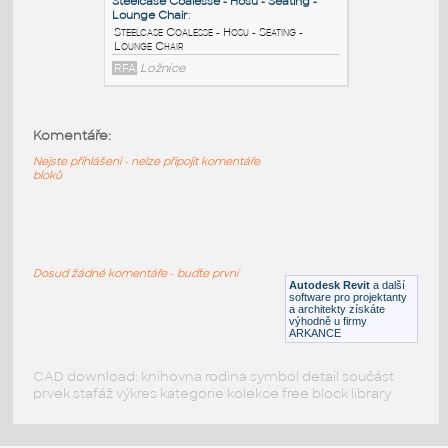
Steelcase - Seating - Think 465 Series -
Chair - Arm
RFA
Sezení
Steelcase - Seating - Ally 463 Series
:
Komentáře:
Steelcase - Seating - Ally 463 Series
Nejste přihlášeni - nelze připojit komentáře
RFA
Sezení
bloků
Steelcase Coalesse - Hosu - Seating -
Lounge Chair
:
Dosud žádné komentáře - buďte první
Steelcase Coalesse - Hosu - Seating -
Autodesk Revit
a další
Lounge Chair
software pro projektanty
a architekty získáte
RFA
Ložnice
výhodně u firmy
ARKANCE
CAD download: knihovna rodina symbol detail součást
prvek stafáž výkres kategorie kolekce free block library