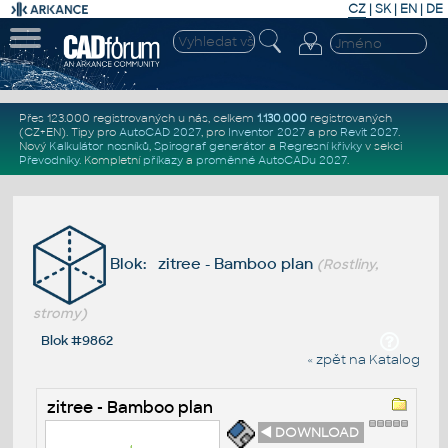
CZ
|
SK
|
EN
|
DE
Přes 123.000 registrovaných u nás, celkem
1.130.000
registrovaných
(CZ+EN)
. Tipy pro
AutoCAD 2027
, pro
Inventor 2027
a pro
Revit 2027
.
Nový
Kalkulátor nosníků
,
Spirograf generátor
a
Regresní křivky
v sekci
Převodníky
.
Kompletní
příkazy
a
proměnné AutoCADu 2027
.
Blok: zitree - Bamboo plan
(Rostliny,
stromy)
Blok #9862
« zpět na Katalog
zitree - Bamboo plan
◄ DOWNLOAD