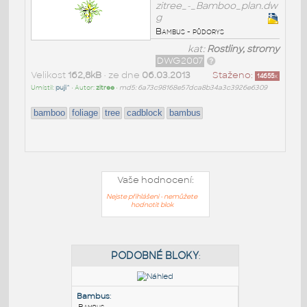
zitree_-_Bamboo_plan.dw
g
Bambus - půdorys
kat:
Rostliny, stromy
DWG2007
Velikost
162,8kB
• ze dne
06.03.2013
Staženo:
14655
x
Umístil:
puji^
• Autor:
zitree
•
md5: 6a73c98168e57dca8b34a3c3926e6309
bamboo
foliage
tree
cadblock
bambus
Vaše hodnocení:
Nejste přihlášeni - nemůžete
hodnotit blok