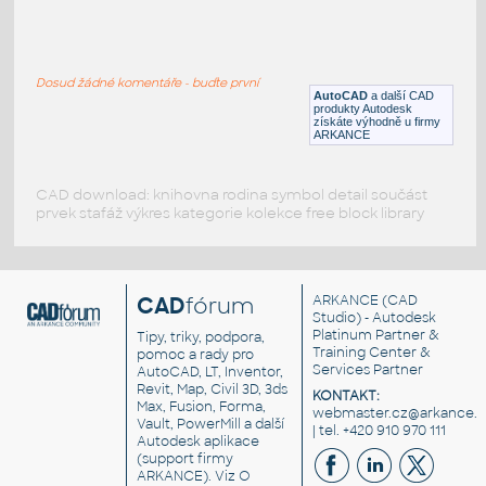
Tree
:
Ornamentální strom
Dosud žádné komentáře - buďte první
DWG
Rostliny, stromy
AutoCAD
a další CAD
produkty Autodesk
získáte výhodně u firmy
ARKANCE
CAD download: knihovna rodina symbol detail součást
prvek stafáž výkres kategorie kolekce free block library
CAD
fórum
ARKANCE
(CAD
Studio) - Autodesk
Platinum Partner &
Tipy, triky, podpora,
Training Center &
pomoc a rady pro
Services Partner
AutoCAD, LT, Inventor,
Revit, Map, Civil 3D, 3ds
KONTAKT:
Max, Fusion, Forma,
webmaster.cz@arkance.w
Vault, PowerMill a další
| tel. +420 910 970 111
Autodesk aplikace
(support firmy
ARKANCE). Viz
O