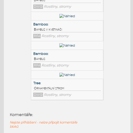
PODOBNÉ BLOKY
:
Bambus
:
Bambus
DWG
Rostliny, stromy
Bamboo
:
Bambus v květináči
RFA
Rostliny, stromy
Bamboo
:
Komentáře:
Bambus
Nejste přihlášeni - nelze připojit komentáře
RFA
Rostliny, stromy
bloků