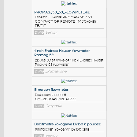
PODOBNÉ BLOKY
:
PROMAG_50_53_FLOWMETERs
:
Endress + Hauser PROMAG 50 / 53
COMPACT OR REMOTE - průtokoměr -
FE/FIT
DWG
Ventily
1 inch Endress Hauser flowmeter
Promag 53
:
2D and 3D drawing of 1 inch Endress Hauser
Promag 53 flowmeter
DWG
_Různé-Jiné