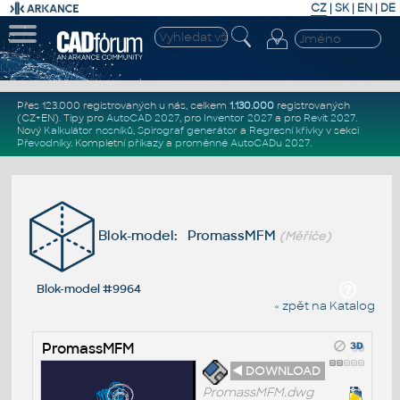
CZ
|
SK
|
EN
|
DE
Přes 123.000 registrovaných u nás, celkem
1.130.000
registrovaných
(CZ+EN)
. Tipy pro
AutoCAD 2027
, pro
Inventor 2027
a pro
Revit 2027
.
Nový
Kalkulátor nosníků
,
Spirograf generátor
a
Regresní křivky
v sekci
Převodníky
.
Kompletní
příkazy
a
proměnné AutoCADu 2027
.
Blok-model: PromassMFM
(Měřiče)
Blok-model #9964
« zpět na Katalog
PromassMFM
◄ DOWNLOAD
PromassMFM.dwg