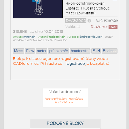
Hmotnostní průtokoměr
Endress+Hauser (Coriolis
Mass FlowMeter)
DWG2000
kat:
Měřiče
Velikost
Staženo:
1546
x
313,9kB
• ze dne
10.04.2013
Umístil:
mnpnair^
• Autor:
Pradeep Nair
• Výrobce:
Endress+Hauser^
•
md5:
63345edb8733ea9e53131b84754e6dbf
Mass
Flow
meter
průtokoměr
hmotnostní
E+H
Endress
Blok je k dispozici jen pro registrované členy webu
CADforum.cz. Přihlaste se -
registrace
je bezplatná.
Vaše hodnocení:
Nejste přihlášeni - nemůžete
hodnotit blok