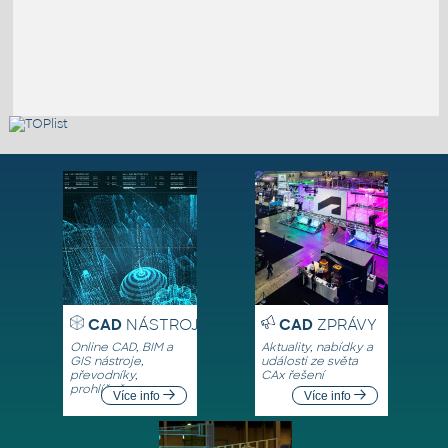
CAD
NÁSTROJE
CAD
ZPRÁVY
Online CAD, BIM a
Aktuality, nabídky a
GIS nástroje,
události ze světa
převodníky,
CAx řešení
prohlížeče
Více info
Více info