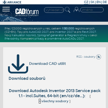
CZ
|
SK
|
EN
|
DE
Přes 123.000 registrovaných u nás, celkem
1.130.000
registrovaných
(CZ+EN)
. Tipy pro
AutoCAD 2027
, pro
Inventor 2027
a pro
Revit 2027
.
Nový
Kalkulátor nosníků
,
Spirograf generátor
a
Regresní křivky
v sekci
Převodníky
.
Kompletní
příkazy
a
proměnné AutoCADu 2027
.
RSS - soubory
Download CAD utilit
Download souborů
Download Autodesk Inventor 2013 Service pack
1.1 - incl.Suites, 64-bit (en/cz/de...):
[
+
všechny soubory
]