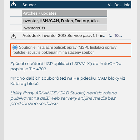
Soubor
Velikost
Datum
Info
Patches + updates
Inventor, HSM/CAM, Fusion, Factory, Alias
Inventor2013
Autodesk Inventor 2013 Service pack 1.1 - incl.Suites, 64-bit (en/cz/de...)
102MB
16.10.2012
Soubor je instalační balíček oprav (MSP). Instalaci opravy
(patche) spustíte poklepáním na stažený soubor.
Způsob načtení LISP aplikací (LSP/VLX) do AutoCADu
popisuje
Tip 4703
.
Mnoho dalších souborů též na
Helpdesku
, CAD bloky viz
Katalog bloků
.
Utility firmy ARKANCE (CAD Studio) není dovoleno
publikovat na další web servery ani jiná média bez
předchozího souhlasu.