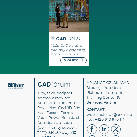
CAD
JOBS
Vaše CAD kariéra -
nabídky a poptávky
pracovních pozic
Více info
CAD
fórum
ARKANCE CZ/SK
(CAD
Studio) - Autodesk
Platinum Partner &
Tipy, triky, podpora,
Training Center &
pomoc a rady pro
Services Partner
AutoCAD, LT, Inventor,
Revit, Map, Civil 3D, 3ds
KONTAKT:
Max, Fusion, Forma,
webmaster.cz@arkance.w
Vault, PowerMill a další
| tel. +420 910 970 111
Autodesk aplikace
(community support
firmy ARKANCE). Viz