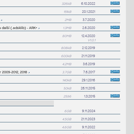
326kB
6.10.2022
151kB
20.1.2021
2MB
3.7.2020
další (.adsklib) - ARK+
1.3MB
2.6.2020
80MB
12.4.2020
V1.0.1
808kB
2.12.2019
600kB
21.11.2019
4.2MB
3.6.2019
r 2009-2012, 2018
3.7GB
7.6.2017
140kB
29.1.2016
50kB
26.11.2015
2596
1.3.2015
6GB
9.11.2024
4.5GB
21.11.2023
4.6GB
9.11.2022