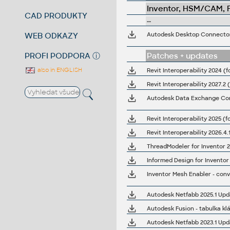
Inventor, HSM/CAM, Fu
CAD PRODUKTY
--
WEB ODKAZY
Autodesk Desktop Connector 
PROFI PODPORA
ⓘ
Patches + updates
also in ENGLISH
Revit Interoperability 2024 (f
Revit Interoperability 2027.2 
Autodesk Data Exchange Conn
Revit Interoperability 2025 (f
Revit Interoperability 2026.4.
ThreadModeler for Inventor 2
Informed Design for Invento
Inventor Mesh Enabler - conve
Autodesk Netfabb 2025.1 Upd
Autodesk Fusion - tabulka kl
Autodesk Netfabb 2023.1 Upd