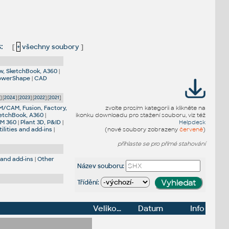
s:
[
+
všechny soubory
]
w, SketchBook, A360
|
PowerShape
|
CAD
5
] [
2024
] [
2023
] [
2022
] [
2021
]
M/CAM, Fusion, Factory,
zvolte prosím kategorii a klikněte na
etchBook, A360
|
ikonku downloadu pro stažení souboru, viz též
IM 360
|
Plant 3D, P&ID
|
Helpdesk
ilities and add-ins
|
(nové soubory zobrazeny
červeně
)
přihlaste se pro přímé stahování
 and add-ins
|
Other
Název souboru:
Třídění:
Velikost
Datum
Info