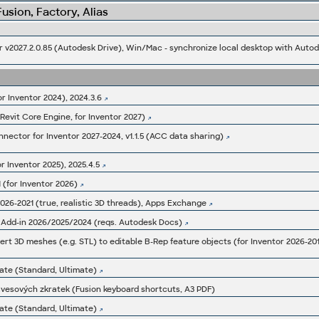
sion, Factory, Alias
v2027.2.0.85 (Autodesk Drive), Win/Mac - synchronize local desktop with Aut
or Inventor 2024), 2024.3.6
(Revit Core Engine, for Inventor 2027)
ector for Inventor 2027-2024, v1.1.5 (ACC data sharing)
or Inventor 2025), 2025.4.5
1 (for Inventor 2026)
026-2021 (true, realistic 3D threads), Apps Exchange
r Add-in 2026/2025/2024 (reqs. Autodesk Docs)
rt 3D meshes (e.g. STL) to editable B-Rep feature objects (for Inventor 2026-201
ate (Standard, Ultimate)
ávesových zkratek (Fusion keyboard shortcuts, A3 PDF)
ate (Standard, Ultimate)