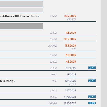
odesk Docs+ACC+Fusion cloud
1.9GB
23.7.2026
V2027.2
2.7GB
4.8.2026
3.4GB
30.7.2026
309MB
15.5.2026
V1.1.5
3.4GB
6.5.2026
3.4GB
4.5.2026
2.1MB
9.7.2025
16MB
1.5.2025
6, subsc.)
11MB
10.4.2025
V1.0.12
1.8GB
31.7.2024
153kB
14.12.2023
1.65GB
12.10.2022