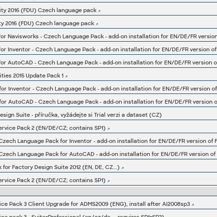
ity 2016 (FDU) Czech language pack
ity 2016 (FDU) Czech language pack
 for Navisworks - Czech Language Pack - add-on installation for EN/DE/FR version 
 for Inventor - Czech Language Pack - add-on installation for EN/DE/FR version of
 for AutoCAD - Czech Language Pack - add-on installation for EN/DE/FR version of
ities 2015 Update Pack 1
 for Inventor - Czech Language Pack - add-on installation for EN/DE/FR version of
4 for AutoCAD - Czech Language Pack - add-on installation for EN/DE/FR version of
sign Suite - příručka, vyžádejte si Trial verzi a dataset (CZ)
Service Pack 2 (EN/DE/CZ; contains SP1)
 Czech Language Pack for Inventor - add-on installation for EN/DE/FR version of F
3 Czech Language Pack for AutoCAD - add-on installation for EN/DE/FR version of 
for Factory Design Suite 2012 (EN, DE, CZ...)
Service Pack 2 (EN/DE/CZ; contains SP1)
ce Pack 3 Client Upgrade for ADMS2009 (ENG), install after AI2008sp3