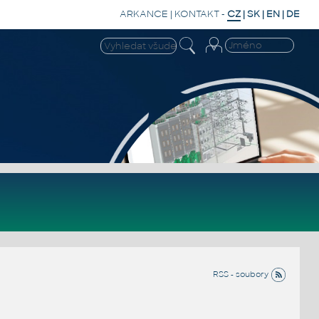
ARKANCE
|
KONTAKT
-
CZ
|
SK
|
EN
|
DE
RSS - soubory