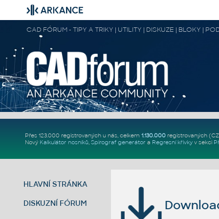
CAD FÓRUM - TIPY A TRIKY | UTILITY | DISKUZE | BLOKY |
Přes 123.000 registrovaných u nás, celkem
1.130.000
registrovaných (C
Nový
Kalkulátor nosníků
,
Spirograf generátor
a
Regresní křivky
v sekci
P
HLAVNÍ STRÁNKA
Download 
DISKUZNÍ FÓRUM