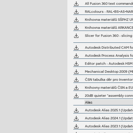
All Fusion 360 text commands
RALcolours - RAL+BS+AS+NARK
Knihovna materiálů SŠPHZ Uh.H
Knihovna materiálů ARKANCE (Č
Slicer for Fusion 360 - slici
Autodesk Distributed CAM for
Autodesk Process Analysis for
Editor patch - Autodesk HSM
Mechanical Desktop 2009 (MDT
ČSN tabulka děr pro Inventor
Knihovny materiálů ČSN a EUR
20dB quieter "assembly conne
Alias
Autodesk Alias 2025.1 (Updat
Autodesk Alias 2024.1 (Updat
Autodesk Alias 2023.1 (Update