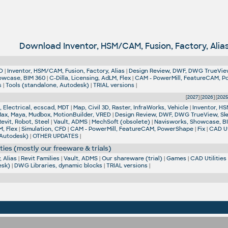
Download Inventor, HSM/CAM, Fusion, Factory, Alia
D
|
Inventor, HSM/CAM, Fusion, Factory, Alias
|
Design Review, DWF, DWG TrueVie
owcase, BIM 360
|
C-Dilla, Licensing, AdLM, Flex
|
CAM - PowerMill, FeatureCAM, 
s
|
Tools (standalone, Autodesk)
|
TRIAL versions
|
[
2027
] [
2026
] [
202
 Electrical, ecscad, MDT
|
Map, Civil 3D, Raster, InfraWorks, Vehicle
|
Inventor, HS
Max, Maya, Mudbox, MotionBuilder, VRED
|
Design Review, DWF, DWG TrueView, Sk
Revit, Robot, Steel
|
Vault, ADMS
|
MechSoft (obsolete)
|
Navisworks, Showcase, B
M, Flex
|
Simulation, CFD
|
CAM - PowerMill, FeatureCAM, PowerShape
|
Fix
|
CAD Ut
 Autodesk)
|
OTHER UPDATES
|
ties (mostly our freeware & trials)
 Alias
|
Revit Families
|
Vault, ADMS
|
Our shareware (trial)
|
Games
|
CAD Utilities
esk)
|
DWG Libraries, dynamic blocks
|
TRIAL versions
|