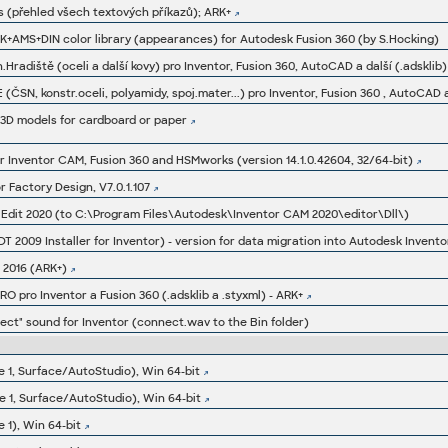
 (přehled všech textových příkazů); ARK+
+AMS+DIN color library (appearances) for Autodesk Fusion 360 (by S.Hocking)
radiště (oceli a další kovy) pro Inventor, Fusion 360, AutoCAD a další (.adsklib)
SN, konstr.oceli, polyamidy, spoj.mater...) pro Inventor, Fusion 360 , AutoCAD a 
ng 3D models for cardboard or paper
 Inventor CAM, Fusion 360 and HSMworks (version 14.1.0.42604, 32/64-bit)
 Factory Design, V7.0.1.107
 Edit 2020 (to C:\Program Files\Autodesk\Inventor CAM 2020\editor\Dll\)
 2009 Installer for Inventor) - version for data migration into Autodesk Invento
 2016 (ARK+)
O pro Inventor a Fusion 360 (.adsklib a .styxml) - ARK+
ct" sound for Inventor (connect.wav to the Bin folder)
e 1, Surface/AutoStudio), Win 64-bit
e 1, Surface/AutoStudio), Win 64-bit
 1), Win 64-bit