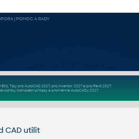
 PODPORA | POMOC A RADY
Z+EN)
. Tipy pro
AutoCAD 2027
, pro
Inventor 2027
a pro
Revit 2027
.
řevodníky
.
Kompletní
příkazy
a
proměnné AutoCADu 2027
.
CAD utilit