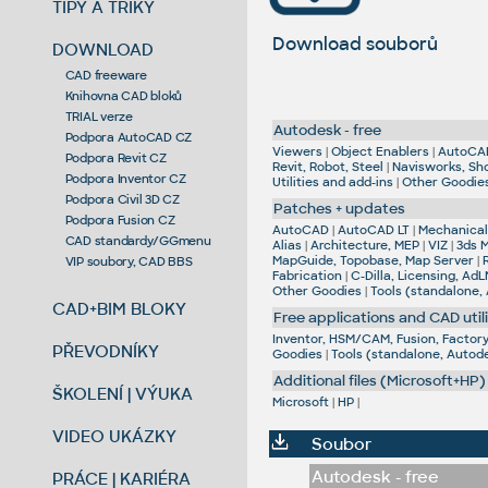
TIPY A TRIKY
Download souborů
DOWNLOAD
CAD freeware
Knihovna CAD bloků
TRIAL verze
Autodesk - free
Podpora AutoCAD CZ
Viewers
|
Object Enablers
|
AutoCA
Podpora Revit CZ
Revit, Robot, Steel
|
Navisworks, Sh
Podpora Inventor CZ
Utilities and add-ins
|
Other Goodie
Podpora Civil 3D CZ
Patches + updates
Podpora Fusion CZ
AutoCAD
|
AutoCAD LT
|
Mechanical,
CAD standardy/GGmenu
Alias
|
Architecture, MEP
|
VIZ
|
3ds 
MapGuide, Topobase, Map Server
|
VIP soubory, CAD BBS
Fabrication
|
C-Dilla, Licensing, AdL
Other Goodies
|
Tools (standalone,
CAD+BIM BLOKY
Free applications and CAD utili
Inventor, HSM/CAM, Fusion, Factory,
PŘEVODNÍKY
Goodies
|
Tools (standalone, Autod
Additional files (Microsoft+HP)
ŠKOLENÍ | VÝUKA
Microsoft
|
HP
|
VIDEO UKÁZKY
Soubor
Autodesk - free
PRÁCE | KARIÉRA