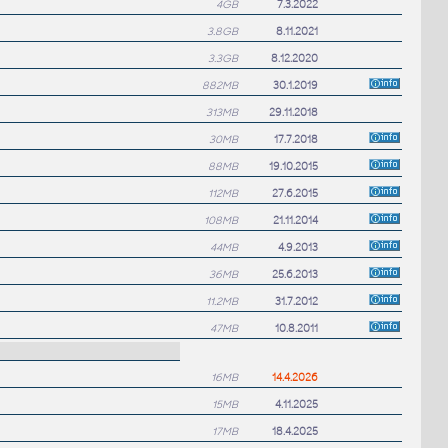
4GB
7.3.2022
3.8GB
8.11.2021
3.3GB
8.12.2020
882MB
30.1.2019
313MB
29.11.2018
30MB
17.7.2018
88MB
19.10.2015
112MB
27.6.2015
108MB
21.11.2014
44MB
4.9.2013
36MB
25.6.2013
11.2MB
31.7.2012
47MB
10.8.2011
16MB
14.4.2026
15MB
4.11.2025
17MB
18.4.2025