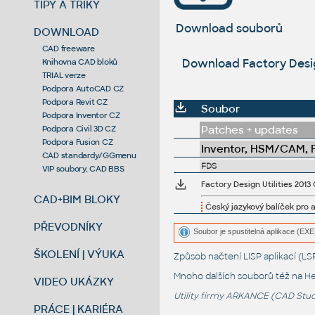
TIPY A TRIKY
Download souborů
DOWNLOAD
CAD freeware
Download Factory Design
Knihovna CAD bloků
TRIAL verze
Podpora AutoCAD CZ
Podpora Revit CZ
Soubor
Podpora Inventor CZ
Patches + updates
Podpora Civil 3D CZ
Podpora Fusion CZ
Inventor, HSM/CAM, Fu
CAD standardy/GGmenu
FDS
VIP soubory, CAD BBS
Factory Design Utilities 201
CAD+BIM BLOKY
Český jazykový balíček pro 
PŘEVODNÍKY
Soubor je spustitelná aplikace (EXE)
ŠKOLENÍ | VÝUKA
Způsob načtení LISP aplikací (
Mnoho dalších souborů též na
He
VIDEO UKÁZKY
Utility firmy ARKANCE (CAD Studi
PRÁCE | KARIÉRA