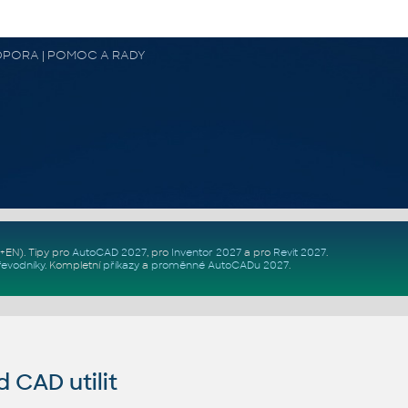
 PODPORA | POMOC A RADY
Z+EN)
. Tipy pro
AutoCAD 2027
, pro
Inventor 2027
a pro
Revit 2027
.
řevodníky
.
Kompletní
příkazy
a
proměnné AutoCADu 2027
.
CAD utilit