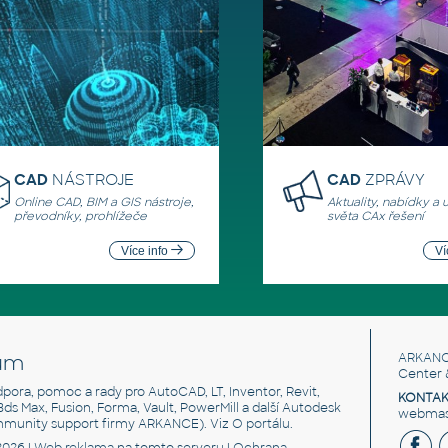
CAD
NÁSTROJE
CAD
ZPRÁVY
Online CAD, BIM a GIS nástroje,
Aktuality, nabídky a 
převodníky, prohlížeče
světa CAx řešení
Více info
Ví
um
ARKANC
Center 
odpora, pomoc a rady pro AutoCAD, LT, Inventor, Revit,
KONTAK
 3ds Max, Fusion, Forma, Vault, PowerMill a další Autodesk
webmast
mmunity support firmy ARKANCE). Viz
O portálu
.