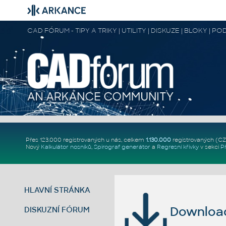
CAD FÓRUM - TIPY A TRIKY | UTILITY | DISKUZE | BLOKY |
Přes 123.000 registrovaných u nás, celkem
1.130.000
registrovaných (C
Nový
Kalkulátor nosníků
,
Spirograf generátor
a
Regresní křivky
v sekci
P
HLAVNÍ STRÁNKA
Download 
DISKUZNÍ FÓRUM