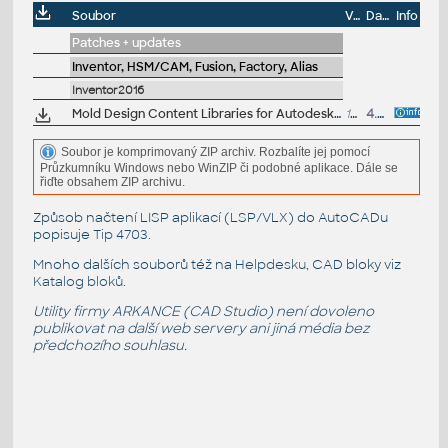
Soubor
Velikost
Datum
Info
Patches + updates
Inventor, HSM/CAM, Fusion, Factory, Alias
Inventor2016
Mold Design Content Libraries for Autodesk Inventor Professional 2016 (desktop, metric)
1000MB
4.5.2015
Soubor je komprimovaný ZIP archiv. Rozbalíte jej pomocí
Průzkumníku Windows nebo WinZIP či podobné aplikace. Dále se
řiďte obsahem ZIP archivu.
Způsob načtení LISP aplikací (LSP/VLX) do AutoCADu
popisuje
Tip 4703
.
Mnoho dalších souborů též na
Helpdesku
, CAD bloky viz
Katalog bloků
.
Utility firmy ARKANCE (CAD Studio) není dovoleno
publikovat na další web servery ani jiná média bez
předchozího souhlasu.