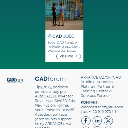
CAD
JOBS
Vaše CAD kariéra -
nabídky a poptávky
pracovních pozic
Více info
CAD
fórum
ARKANCE CZ/SK
(CAD
Studio) - Autodesk
Platinum Partner &
Tipy, triky, podpora,
Training Center &
pomoc a rady pro
Services Partner
AutoCAD, LT, Inventor,
Revit, Map, Civil 3D, 3ds
KONTAKT:
Max, Fusion, Forma,
webmaster.cz@arkance.w
Vault, PowerMill a další
| tel. +420 910 970 111
Autodesk aplikace
(community support
firmy ARKANCE). Viz