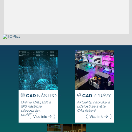
CAD
NÁSTROJE
CAD
ZPRÁVY
Online CAD, BIM a
Aktuality, nabídky a
GIS nástroje,
události ze světa
převodníky,
CAx řešení
prohlížeče
Více info
Více info