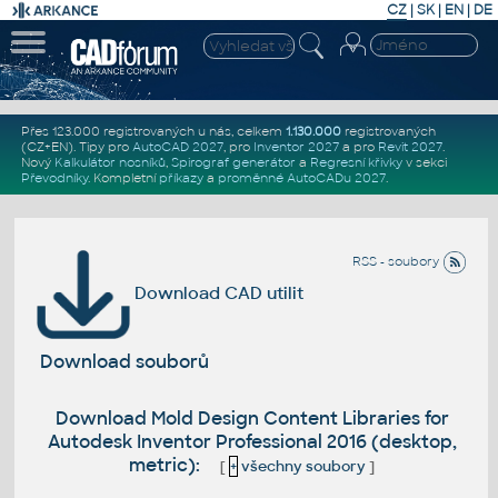
CZ
|
SK
|
EN
|
DE
Přes 123.000 registrovaných u nás, celkem
1.130.000
registrovaných
(CZ+EN)
. Tipy pro
AutoCAD 2027
, pro
Inventor 2027
a pro
Revit 2027
.
Nový
Kalkulátor nosníků
,
Spirograf generátor
a
Regresní křivky
v sekci
Převodníky
.
Kompletní
příkazy
a
proměnné AutoCADu 2027
.
RSS - soubory
Download CAD utilit
Download souborů
Download Mold Design Content Libraries for
Autodesk Inventor Professional 2016 (desktop,
metric):
[
+
všechny soubory
]