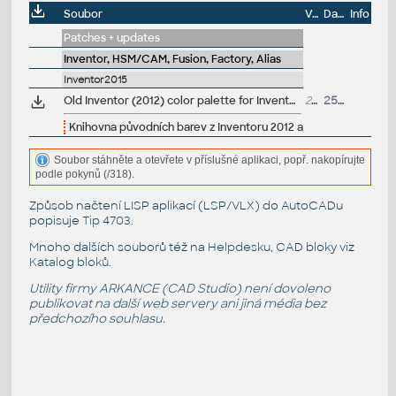
Soubor
Velikost
Datum
Info
Patches + updates
Inventor, HSM/CAM, Fusion, Factory, Alias
Inventor2015
Old Inventor (2012) color palette for Inventor 2015+ - .AdskLib library (ARK+ Helpdesk file)
2MB
25.7.2015
Knihovna původních barev z Inventoru 2012 a starších (jasnější 
Soubor stáhněte a otevřete v příslušné aplikaci, popř. nakopírujte
podle pokynů (/318).
Způsob načtení LISP aplikací (LSP/VLX) do AutoCADu
popisuje
Tip 4703
.
Mnoho dalších souborů též na
Helpdesku
, CAD bloky viz
Katalog bloků
.
Utility firmy ARKANCE (CAD Studio) není dovoleno
publikovat na další web servery ani jiná média bez
předchozího souhlasu.