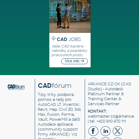
CAD
JOBS
Vaše CAD kariéra -
nabídky a poptávky
pracovních pozic
Více info
CAD
fórum
ARKANCE CZ/SK
(CAD
Studio) - Autodesk
Platinum Partner &
Tipy, triky, podpora,
Training Center &
pomoc a rady pro
Services Partner
AutoCAD, LT, Inventor,
Revit, Map, Civil 3D, 3ds
KONTAKT:
Max, Fusion, Forma,
webmaster.cz@arkance.w
Vault, PowerMill a další
| tel. +420 910 970 111
Autodesk aplikace
(community support
firmy ARKANCE). Viz