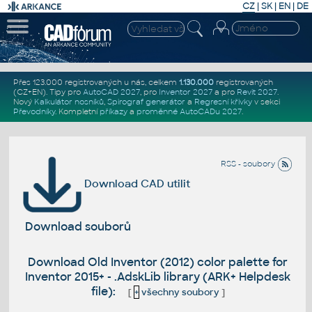
CZ
|
SK
|
EN
|
DE
Přes 123.000 registrovaných u nás, celkem
1.130.000
registrovaných
(CZ+EN)
. Tipy pro
AutoCAD 2027
, pro
Inventor 2027
a pro
Revit 2027
.
Nový
Kalkulátor nosníků
,
Spirograf generátor
a
Regresní křivky
v sekci
Převodníky
.
Kompletní
příkazy
a
proměnné AutoCADu 2027
.
RSS - soubory
Download CAD utilit
Download souborů
Download Old Inventor (2012) color palette for
Inventor 2015+ - .AdskLib library (ARK+ Helpdesk
file):
[
+
všechny soubory
]