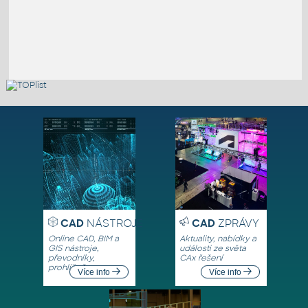
CAD
NÁSTROJE
CAD
ZPRÁVY
Online CAD, BIM a
Aktuality, nabídky a
GIS nástroje,
události ze světa
převodníky,
CAx řešení
prohlížeče
Více info
Více info