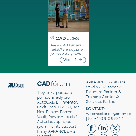
CAD
JOBS
Vaše CAD kariéra -
nabídky a poptávky
pracovních pozic
Více info
CAD
fórum
ARKANCE CZ/SK
(CAD
Studio) - Autodesk
Platinum Partner &
Tipy, triky, podpora,
Training Center &
pomoc a rady pro
Services Partner
AutoCAD, LT, Inventor,
Revit, Map, Civil 3D, 3ds
KONTAKT:
Max, Fusion, Forma,
webmaster.cz@arkance.w
Vault, PowerMill a další
| tel. +420 910 970 111
Autodesk aplikace
(community support
firmy ARKANCE). Viz