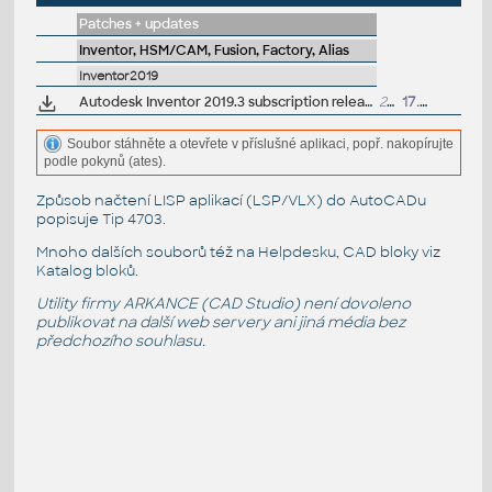
Patches + updates
Inventor, HSM/CAM, Fusion, Factory, Alias
Inventor2019
Autodesk Inventor 2019.3 subscription release
269MB
17.12.2018
Soubor stáhněte a otevřete v příslušné aplikaci, popř. nakopírujte
podle pokynů (ates).
Způsob načtení LISP aplikací (LSP/VLX) do AutoCADu
popisuje
Tip 4703
.
Mnoho dalších souborů též na
Helpdesku
, CAD bloky viz
Katalog bloků
.
Utility firmy ARKANCE (CAD Studio) není dovoleno
publikovat na další web servery ani jiná média bez
předchozího souhlasu.