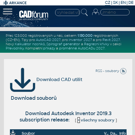
CZ
|
SK
|
EN
|
DE
Přes 123.000 registrovaných u nás, celkem
1.130.000
registrovaných
(CZ+EN)
. Tipy pro
AutoCAD 2027
, pro
Inventor 2027
a pro
Revit 2027
.
Nový
Kalkulátor nosníků
,
Spirograf generátor
a
Regresní křivky
v sekci
Převodníky
.
Kompletní
příkazy
a
proměnné AutoCADu 2027
.
RSS - soubory
Download CAD utilit
Download souborů
Download Autodesk Inventor 2019.3
subscription release:
[
+
všechny soubory
]
Soubor
Velikost
Datum
Info