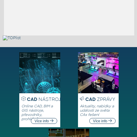
CAD
NÁSTROJE
CAD
ZPRÁVY
Online CAD, BIM a
Aktuality, nabídky a
GIS nástroje,
události ze světa
převodníky,
CAx řešení
prohlížeče
Více info
Více info