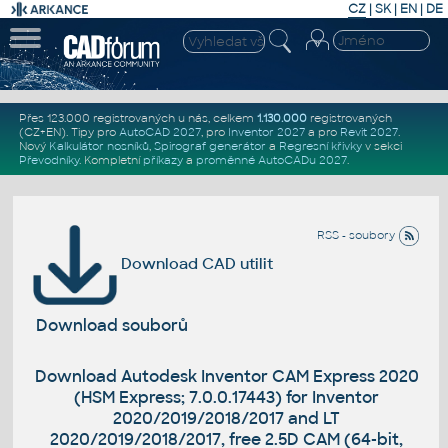
CZ
|
SK
|
EN
|
DE
Přes 123.000 registrovaných u nás, celkem
1.130.000
registrovaných
(CZ+EN)
. Tipy pro
AutoCAD 2027
, pro
Inventor 2027
a pro
Revit 2027
.
Nový
Kalkulátor nosníků
,
Spirograf generátor
a
Regresní křivky
v sekci
Převodníky
.
Kompletní
příkazy
a
proměnné AutoCADu 2027
.
RSS - soubory
Download CAD utilit
Download souborů
Download Autodesk Inventor CAM Express 2020
(HSM Express; 7.0.0.17443) for Inventor
2020/2019/2018/2017 and LT
2020/2019/2018/2017, free 2.5D CAM (64-bit,