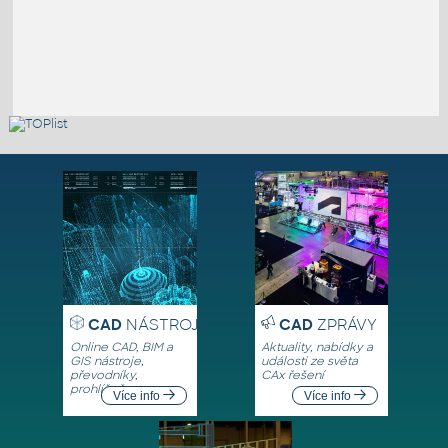
CAD
NÁSTROJE
CAD
ZPRÁVY
Online CAD, BIM a
Aktuality, nabídky a
GIS nástroje,
události ze světa
převodníky,
CAx řešení
prohlížeče
Více info
Více info