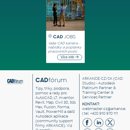
CAD
JOBS
Vaše CAD kariéra -
nabídky a poptávky
pracovních pozic
Více info
CAD
fórum
ARKANCE CZ/SK
(CAD
Studio) - Autodesk
Platinum Partner &
Tipy, triky, podpora,
Training Center &
pomoc a rady pro
Services Partner
AutoCAD, LT, Inventor,
Revit, Map, Civil 3D, 3ds
KONTAKT:
Max, Fusion, Forma,
webmaster.cz@arkance.w
Vault, PowerMill a další
| tel. +420 910 970 111
Autodesk aplikace
(community support
firmy ARKANCE). Viz