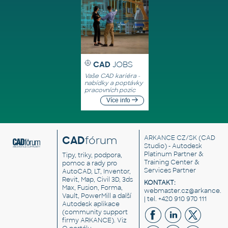
CAD
JOBS
Vaše CAD kariéra -
nabídky a poptávky
pracovních pozic
Více info
CAD
fórum
ARKANCE CZ/SK
(CAD
Studio) - Autodesk
Platinum Partner &
Tipy, triky, podpora,
Training Center &
pomoc a rady pro
Services Partner
AutoCAD, LT, Inventor,
Revit, Map, Civil 3D, 3ds
KONTAKT:
Max, Fusion, Forma,
webmaster.cz@arkance.w
Vault, PowerMill a další
| tel. +420 910 970 111
Autodesk aplikace
(community support
firmy ARKANCE). Viz