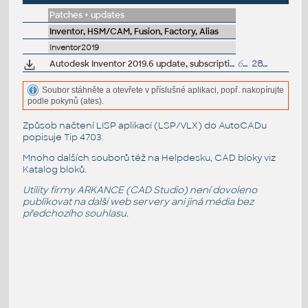
Patches + updates
Inventor, HSM/CAM, Fusion, Factory, Alias
Inventor2019
Autodesk Inventor 2019.6 update, subscription release
643MB
28.1.2022
Soubor stáhněte a otevřete v příslušné aplikaci, popř. nakopírujte
podle pokynů (ates).
Způsob načtení LISP aplikací (LSP/VLX) do AutoCADu
popisuje
Tip 4703
.
Mnoho dalších souborů též na
Helpdesku
, CAD bloky viz
Katalog bloků
.
Utility firmy ARKANCE (CAD Studio) není dovoleno
publikovat na další web servery ani jiná média bez
předchozího souhlasu.