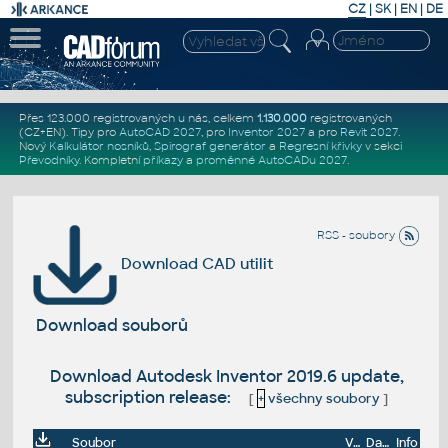
CZ
|
SK
|
EN
|
DE
Přes 123.000 registrovaných u nás, celkem
1.130.000
registrovaných
(CZ+EN)
. Tipy pro
AutoCAD 2027
, pro
Inventor 2027
a pro
Revit 2027
.
Nový
Kalkulátor nosníků
,
Spirograf generátor
a
Regresní křivky
v sekci
Převodníky
.
Kompletní
příkazy
a
proměnné AutoCADu 2027
.
RSS - soubory
Download CAD utilit
Download souborů
Download Autodesk Inventor 2019.6 update,
subscription release:
[
+
všechny soubory
]
Soubor
Velikost
Datum
Info