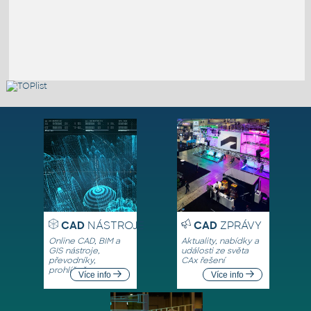
CAD
NÁSTROJE
CAD
ZPRÁVY
Online CAD, BIM a
Aktuality, nabídky a
GIS nástroje,
události ze světa
převodníky,
CAx řešení
prohlížeče
Více info
Více info