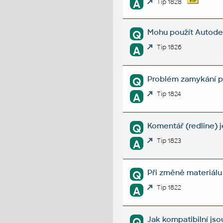
A
Tip 1828
Mohu použít Autode
Q
Tip 1826
A
Problém zamykání př
Q
Tip 1824
A
Komentář (redline)
Q
Tip 1823
A
Při změně materiálu 
Q
Tip 1822
A
Jak kompatibilní js
Q