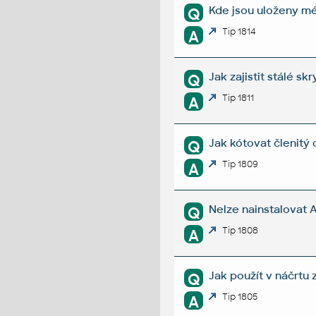
Kde jsou uloženy m
Q
Tip 1814
A
Jak zajistit stálé sk
Q
Tip 1811
A
Jak kótovat členitý
Q
Tip 1809
A
Nelze nainstalovat 
Q
Tip 1808
A
Jak použít v náčrtu 
Q
Tip 1805
A