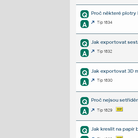
Proč některé plotry
Q
Tip 1834
A
Jak exportovat ses
Q
Tip 1832
A
Jak exportovat 3D 
Q
Tip 1830
A
Proč nejsou setřídě
Q
A
Tip 1829
Jak kreslit na papír 
Q