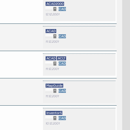
ACAD2000
*
CAD
12.12.2001
ACAD
*
CAD
11.12.2001
ACAD
ACLT
*
CAD
11.12.2001
MapGuide
*
CAD
11.12.2001
Inventor5
*
CAD
10.12.2001