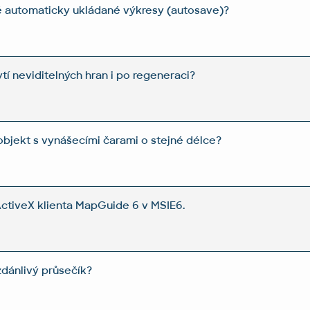
é automaticky ukládané výkresy (autosave)?
rytí neviditelných hran i po regeneraci?
 objekt s vynášecími čarami o stejné délce?
ActiveX klienta MapGuide 6 v MSIE6.
zdánlivý průsečík?