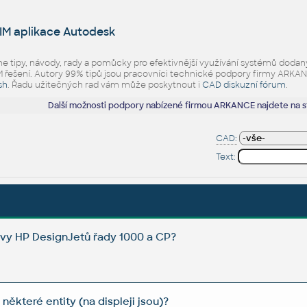
IM aplikace Autodesk
eme tipy, návody, rady a pomůcky pro efektivnější využívání systémů d
ešení. Autory 99% tipů jsou pracovníci technické podpory firmy ARKANCE.
sh
. Řadu užitečných rad vám může poskytnout i
CAD diskuzní fórum
.
Další možnosti podpory nabízené firmou ARKANCE najdete na 
CAD:
Text:
lavy HP DesignJetů řady 1000 a CP?
některé entity (na displeji jsou)?