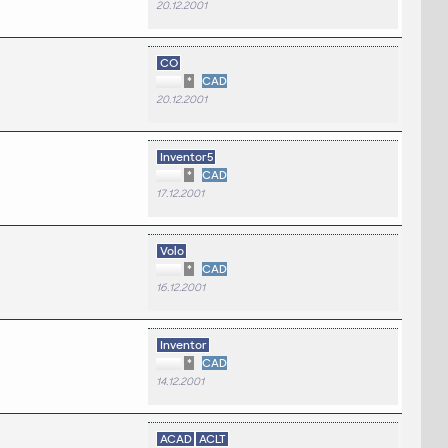
20.12.2001
CO
*
CAD
20.12.2001
Inventor5
*
CAD
17.12.2001
Volo
*
CAD
16.12.2001
Inventor
*
CAD
14.12.2001
ACAD
ACLT