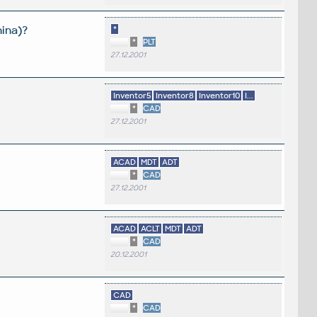
ina)?
*
*
PLT
27.12.2001
Inventor5
Inventor8
Inventor10
I...
*
CAD
27.12.2001
ACAD
MDT
ADT
*
CAD
27.12.2001
ACAD
ACLT
MDT
ADT
*
CAD
20.12.2001
CAD
*
CAD