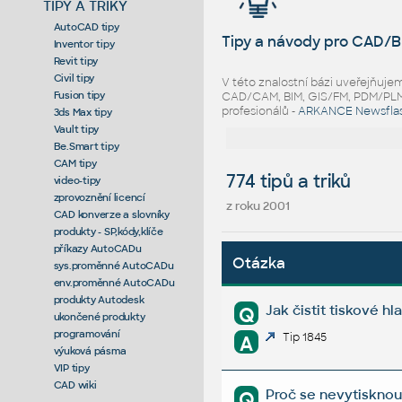
TIPY A TRIKY
AutoCAD tipy
Tipy a návody pro CAD/B
Inventor tipy
Revit tipy
Civil tipy
V této znalostní bázi uveřejňuj
Fusion tipy
CAD/CAM, BIM, GIS/FM, PDM/PLM ř
profesionálů -
ARKANCE Newsfla
3ds Max tipy
Vault tipy
Be.Smart tipy
CAM tipy
774 tipů a triků
video-tipy
zprovoznění licencí
z roku 2001
CAD konverze a slovníky
produkty - SP,kódy,klíče
příkazy AutoCADu
Otázka
sys.proměnné AutoCADu
env.proměnné AutoCADu
produkty Autodesk
Jak čistit tiskové h
Q
ukončené produkty
programování
Tip 1845
A
výuková pásma
VIP tipy
CAD wiki
Proč se nevytisknou 
Q