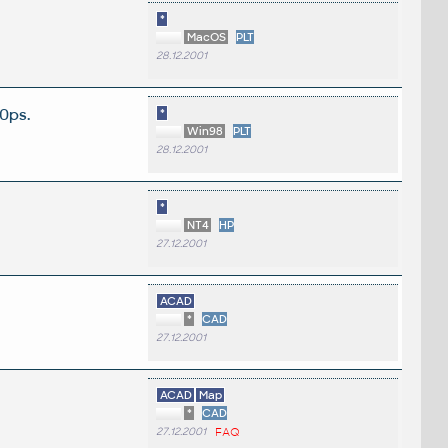
*
MacOS
PLT
28.12.2001
0ps.
*
Win98
PLT
28.12.2001
*
NT4
HP
27.12.2001
ACAD
*
CAD
27.12.2001
ACAD
Map
*
CAD
27.12.2001
FAQ