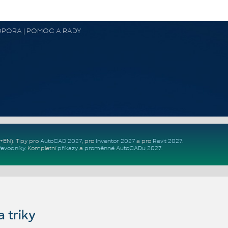
 PODPORA | POMOC A RADY
Z+EN)
. Tipy pro
AutoCAD 2027
, pro
Inventor 2027
a pro
Revit 2027
.
řevodníky
.
Kompletní
příkazy
a
proměnné AutoCADu 2027
.
 triky