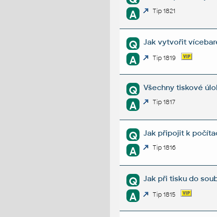
Tip 1821
A
Jak vytvořit víceba
Q
A
Tip 1819
Všechny tiskové úloh
Q
Tip 1817
A
Jak připojit k počíta
Q
Tip 1816
A
Jak při tisku do sou
Q
A
Tip 1815