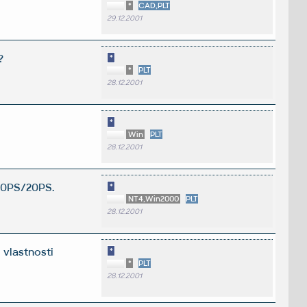
*
CAD,PLT
29.12.2001
?
*
*
PLT
28.12.2001
*
Win
PLT
28.12.2001
 10PS/20PS.
*
NT4,Win2000
PLT
28.12.2001
 vlastnosti
*
*
PLT
28.12.2001