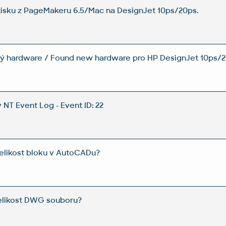
 tisku z PageMakeru 6.5/Mac na DesignJet 10ps/20ps.
vý hardware / Found new hardware pro HP DesignJet 10ps/2
 NT Event Log - Event ID: 22
elikost bloku v AutoCADu?
velikost DWG souboru?