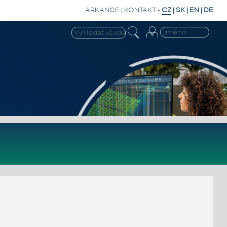
ARKANCE
|
KONTAKT
-
CZ
|
SK
|
EN
|
DE