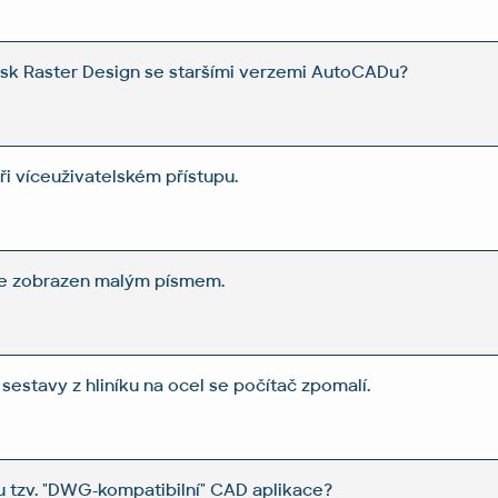
sk Raster Design se staršími verzemi AutoCADu?
i víceuživatelském přístupu.
 je zobrazen malým písmem.
sestavy z hliníku na ocel se počítač zpomalí.
ou tzv. "DWG-kompatibilní" CAD aplikace?