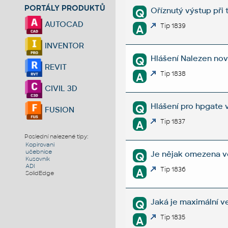
PORTÁLY PRODUKTŮ
Oříznutý výstup při
Q
AUTOCAD
Tip 1839
A
INVENTOR
Hlášení Nalezen no
Q
REVIT
Tip 1838
A
CIVIL 3D
Hlášení pro hpgate v
Q
FUSION
Tip 1837
A
Poslední nalezené tipy:
Kopirovani
učebnice
Je nějak omezena v
Q
Kusovník
ADI
Tip 1836
A
SolidEdge
Jaká je maximální 
Q
Tip 1835
A