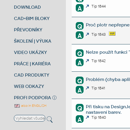
Tip 1844
DOWNLOAD
A
CAD+BIM BLOKY
Proč plotr nepřepne
Q
PŘEVODNÍKY
A
Tip 1843
ŠKOLENÍ | VÝUKA
Nelze použít funkci 
VIDEO UKÁZKY
Q
Tip 1842
A
PRÁCE | KARIÉRA
CAD PRODUKTY
Problém (chyba apli
Q
WEB ODKAZY
Tip 1841
A
PROFI PODPORA
ⓘ
also in ENGLISH
Při tisku na DesignJ
Q
nastavení barev.
Tip 1840
A