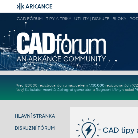
CAD FÓRUM - TIPY A TRIKY | UTILITY | DISKUZE | BLOKY |
Přes 123.000 registrovaných u nás, celkem
1.130.000
registrovaných (C
Nový
Kalkulátor nosníků
,
Spirograf generátor
a
Regresní křivky
v sekci
P
HLAVNÍ STRÁNKA
DISKUZNÍ FÓRUM
CAD tipy a