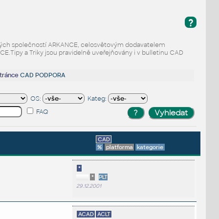
?
odaných společností ARKANCE, celosvětovým dodavatelem
Tipy a Triky jsou pravidelně uveřejňovány i v bulletinu CAD
stránce
CAD PODPORA
OS:
Kateg:
FAQ
CAD
%
platforma
kategorie
*
*
PLT
29.12.2001
ACAD
ACLT