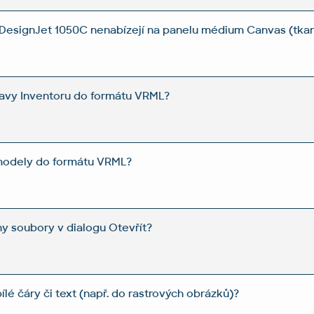
 DesignJet 1050C nenabízejí na panelu médium Canvas (tkan
tavy Inventoru do formátu VRML?
modely do formátu VRML?
ny soubory v dialogu Otevřít?
bílé čáry či text (např. do rastrových obrázků)?