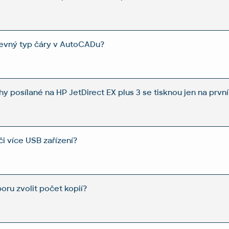
revný typ čáry v AutoCADu?
y posílané na HP JetDirect EX plus 3 se tisknou jen na první
či více USB zařízení?
boru zvolit počet kopií?