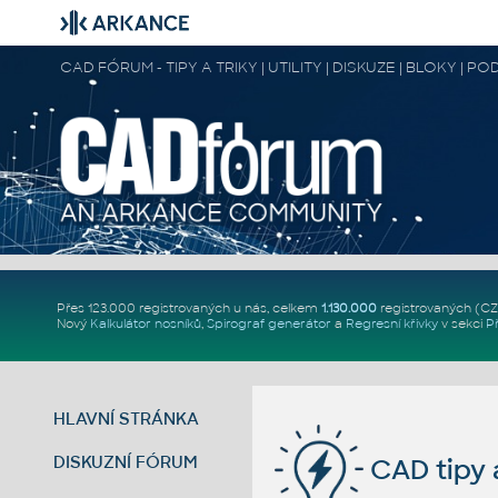
CAD FÓRUM - TIPY A TRIKY | UTILITY | DISKUZE | BLOKY |
Přes 123.000 registrovaných u nás, celkem
1.130.000
registrovaných (C
Nový
Kalkulátor nosníků
,
Spirograf generátor
a
Regresní křivky
v sekci
P
HLAVNÍ STRÁNKA
DISKUZNÍ FÓRUM
CAD tipy a