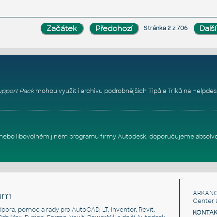
Stránka 2 z 706
pport Pack
mohou využít i archivu podrobnějších Tipů a Triků na
Helpdes
itu nebo libovolném jiném programu firmy Autodesk, doporučujeme absolv
um
ARKANC
Center 
odpora, pomoc a rady pro AutoCAD, LT, Inventor, Revit,
KONTAK