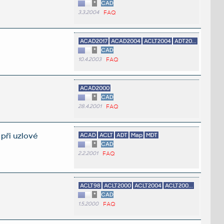
*
CAD
3.3.2004
FAQ
ACAD2017
ACAD2004
ACLT2004
ADT20...
*
CAD
10.4.2003
FAQ
ACAD2000
*
CAD
28.4.2001
FAQ
 při uzlové
ACAD
ACLT
ADT
Map
MDT
*
CAD
2.2.2001
FAQ
ACLT98
ACLT2000
ACLT2004
ACLT200...
*
CAD
1.5.2000
FAQ