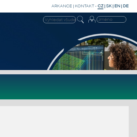
ARKANCE
|
KONTAKT
-
CZ
|
SK
|
EN
|
DE