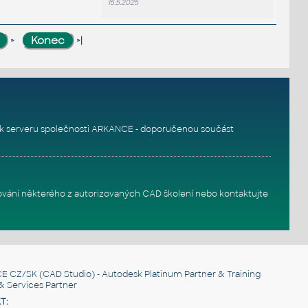
15.5.2025
»
»|
k serveru
společnosti ARKANCE - doporučenou součást
ování některého z autorizovaných
CAD školení
nebo
kontaktujte
E CZ/SK
(CAD Studio) - Autodesk Platinum Partner & Training
& Services Partner
T: