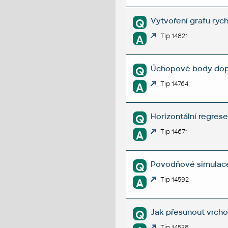
Vytvoření grafu rych
Q
Tip 14821
A
Úchopové body dopr
Q
Tip 14764
A
Horizontální regrese 
Q
Tip 14671
A
Povodňové simulace
Q
Tip 14592
A
Jak přesunout vrcho
Q
Tip 14538