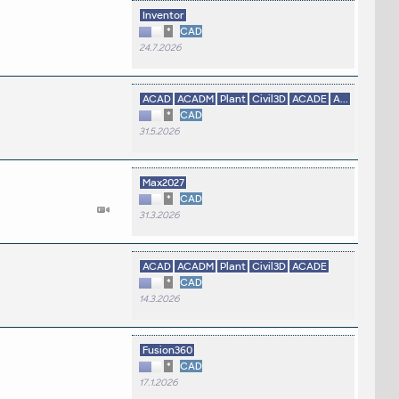
Inventor
*
CAD
24.7.2026
ACAD
ACADM
Plant
Civil3D
ACADE
A...
*
CAD
31.5.2026
Max2027
*
CAD
31.3.2026
ACAD
ACADM
Plant
Civil3D
ACADE
*
CAD
14.3.2026
Fusion360
*
CAD
17.1.2026