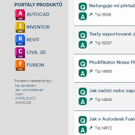
PORTÁLY PRODUKTŮ
Nefunguje mi přetaž
Q
AUTOCAD
Tip 15106
A
INVENTOR
Texty exportované z
Q
REVIT
Tip 15037
A
CIVIL 3D
Modifikátor Noise P
Q
FUSION
Tip 14955
A
Poslední nalezené tipy:
Na obrábění
Jak načíst nebo za
Jak vymodelovat
Q
scan
WORLDUCS
Tip 14943
A
ArchiCAD
Jak v Autodesk Fusi
Q
Tip 14872
A