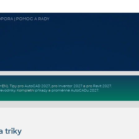
 PODPORA | POMOC A RADY
Z+EN)
. Tipy pro
AutoCAD 2027
, pro
Inventor 2027
a pro
Revit 2027
.
řevodníky
.
Kompletní
příkazy
a
proměnné AutoCADu 2027
.
 triky