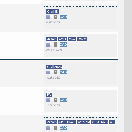
Civil3D
*
CAD
8.12.2025
ACAD
ACLT
Civil
DWG
*
CAD
26.10.2025
Civil2026
*
CAD
16.8.2025
IW
*
CAD
17.6.2025
ACAD
ADT
Plant
ACADM
Civil
Map
A...
*
CAD