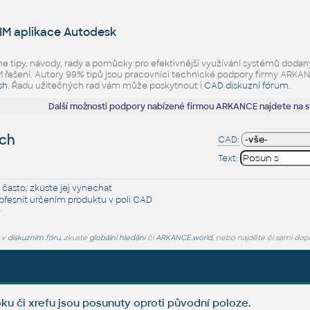
IM aplikace Autodesk
eme tipy, návody, rady a pomůcky pro efektivnější využívání systémů d
ešení. Autory 99% tipů jsou pracovníci technické podpory firmy ARKANCE.
sh
. Řadu užitečných rad vám může poskytnout i
CAD diskuzní fórum
.
Další možnosti podpory nabízené firmou ARKANCE najdete na 
ích
CAD:
Text:
 často, zkuste jej
vynechat
řesnit určením produktu v poli CAD
y
e v
diskuzním fóru
, zkuste
globální hledání
či
ARKANCE.world
, nebo najděte či sami dop
ku či xrefu jsou posunuty oproti původní poloze.