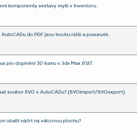
ení komponenty sestavy myší v Inventoru.
 AutoCADu do PDF jsou trochu nižší a posunuté.
lus pro doplnění 3D šumu v 3ds Max 2027.
psat soubor SVG v AutoCADu? (SVGimport/SVGexport)
on obalit náčrt na válcovou plochu?