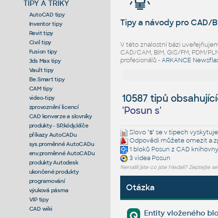
TIPY A TRIKY
AutoCAD tipy
Tipy a návody pro CAD/B
Inventor tipy
Revit tipy
Civil tipy
V této znalostní bázi uveřejňuj
Fusion tipy
CAD/CAM, BIM, GIS/FM, PDM/PLM ř
profesionálů -
ARKANCE Newsfla
3ds Max tipy
Vault tipy
Be.Smart tipy
CAM tipy
10587 tipů obsahujíc
video-tipy
zprovoznění licencí
'
Posun s
'
CAD konverze a slovníky
produkty - SP,kódy,klíče
Slovo "
s
" se v tipech vyskytuje
příkazy AutoCADu
Odpovědi můžete omezit a zp
sys.proměnné AutoCADu
1 bloků
Posun
z CAD knihovn
env.proměnné AutoCADu
3 videa
Posun
produkty Autodesk
Nenašli jste co jste hledali? Zeptejte s
ukončené produkty
programování
Otázka
výuková pásma
VIP tipy
CAD wiki
Entity vloženého blo
Q