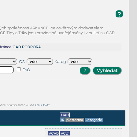
?
odaných společností ARKANCE, celosvětovým dodavatelem
Tipy a Triky jsou pravidelně uveřejňovány i v bulletinu CAD
stránce
CAD PODPORA
OS:
Kateg:
FAQ
lňte novou stránku na
CAD Wiki
.
CAD
%
platforma
kategorie
ACAD
ACLT