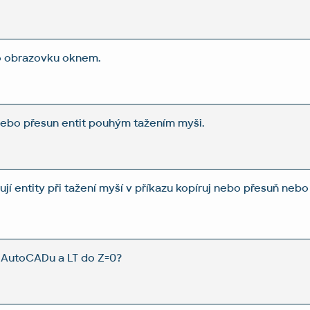
o obrazovku oknem.
ebo přesun entit pouhým tažením myši.
jí entity při tažení myší v příkazu kopíruj nebo přesuň nebo
v AutoCADu a LT do Z=0?