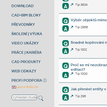
Tip 3634
A
DOWNLOAD
CAD+BIM BLOKY
Výběr objektů mim
Q
PŘEVODNÍKY
Tip 2968
A
ŠKOLENÍ | VÝUKA
Snadné kopírování n
Q
VIDEO UKÁZKY
Tip 1302
A
PRÁCE | KARIÉRA
CAD PRODUKTY
Proč se mi nezobrazu
Q
editaci?
WEB ODKAZY
Tip 1000
A
PROFI PODPORA
ⓘ
also in ENGLISH
Jak přenést entity 
Q
Tip 296
A