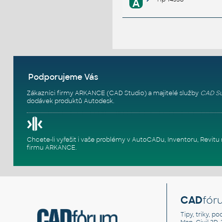
A
Podporujeme Vás
Zákazníci firmy ARKANCE (CAD Studio) a majitelé služby
CAD Su
dodávek produktů Autodesk.
Chcete-li vyřešit i vaše problémy v AutoCADu, Inventoru, Rev
firmu ARKANCE
.
CAD
fór
Tipy, triky, p