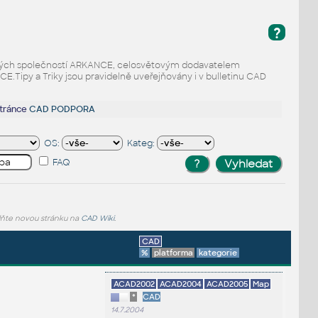
?
odaných společností ARKANCE, celosvětovým dodavatelem
Tipy a Triky jsou pravidelně uveřejňovány i v bulletinu CAD
stránce
CAD PODPORA
OS:
Kateg:
FAQ
lňte novou stránku na
CAD Wiki
.
CAD
%
platforma
kategorie
ACAD2002
ACAD2004
ACAD2005
Map
*
CAD
14.7.2004