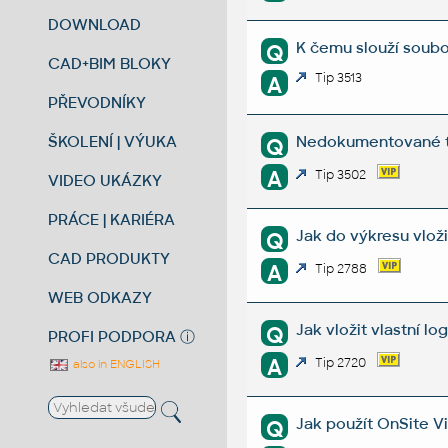
DOWNLOAD
K čemu slouží soubor
Q
CAD+BIM BLOKY
Tip 3513
A
PŘEVODNÍKY
ŠKOLENÍ | VÝUKA
Nedokumentované tri
Q
A
Tip 3502
VIDEO UKÁZKY
PRÁCE | KARIÉRA
Jak do výkresu vlož
Q
CAD PRODUKTY
A
Tip 2788
WEB ODKAZY
Jak vložit vlastní 
Q
PROFI PODPORA
ⓘ
A
Tip 2720
also in ENGLISH
Jak použít OnSite V
Q