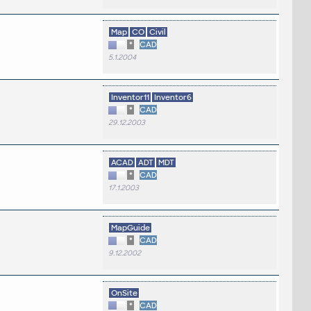
Map
CO
Civil
*
CAD
5.1.2004
Inventor11
Inventor6
*
CAD
29.12.2003
ACAD
ADT
MDT
*
CAD
17.1.2003
MapGuide
*
CAD
9.12.2002
OnSite
*
CAD