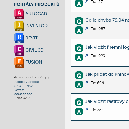
Tip 1874
A
PORTÁLY PRODUKTŮ
AUTOCAD
Co je chyba 79:04 n
Q
INVENTOR
Tip 1087
A
REVIT
Jak vložit firemní l
Q
CIVIL 3D
Tip 1029
A
FUSION
Jak přidat do knihov
Q
Poslední nalezené tipy:
Adobe Acrobat
Tip 696
A
SKOŘEPINA
Offset
soubor scr
BricsCAD
Jak vložit rastrový
Q
Tip 283
A