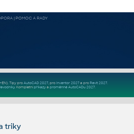
 PODPORA | POMOC A RADY
Z+EN)
. Tipy pro
AutoCAD 2027
, pro
Inventor 2027
a pro
Revit 2027
.
řevodníky
.
Kompletní
příkazy
a
proměnné AutoCADu 2027
.
 triky