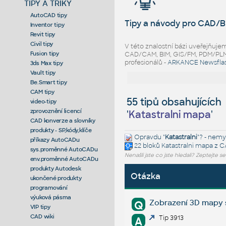
TIPY A TRIKY
AutoCAD tipy
Tipy a návody pro CAD/B
Inventor tipy
Revit tipy
Civil tipy
V této znalostní bázi uveřejňuj
Fusion tipy
CAD/CAM, BIM, GIS/FM, PDM/PLM ř
profesionálů -
ARKANCE Newsfla
3ds Max tipy
Vault tipy
Be.Smart tipy
CAM tipy
55 tipů obsahujících
video-tipy
zprovoznění licencí
'
Katastralni mapa
'
CAD konverze a slovníky
produkty - SP,kódy,klíče
Opravdu "
Katastralni
"? - nemys
příkazy AutoCADu
22 bloků
Katastralni mapa
z C
sys.proměnné AutoCADu
Nenašli jste co jste hledali? Zeptejte s
env.proměnné AutoCADu
produkty Autodesk
Otázka
ukončené produkty
programování
výuková pásma
Zobrazení 3D mapy 
Q
VIP tipy
CAD wiki
Tip 3913
A