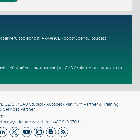
k serveru
společnosti ARKANCE - doporučenou součást
ování některého z autorizovaných
CAD školení
nebo
kontaktujte
E CZ/SK
(CAD Studio) - Autodesk Platinum Partner & Training
& Services Partner
T:
er.cz@arkance.world | tel. +420 910 970 111