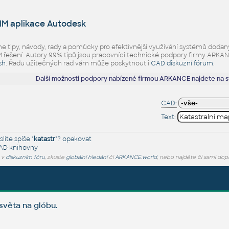
IM aplikace Autodesk
eme tipy, návody, rady a pomůcky pro efektivnější využívání systémů d
ešení. Autory 99% tipů jsou pracovníci technické podpory firmy ARKANCE.
sh
. Řadu užitečných rad vám může poskytnout i
CAD diskuzní fórum
.
Další možnosti podpory nabízené firmou ARKANCE najdete na 
CAD:
Text:
líte spíše "
katastr
"?
opakovat
AD knihovny
e v
diskuzním fóru
, zkuste
globální hledání
či
ARKANCE.world
, nebo najděte či sami dop
světa na glóbu.