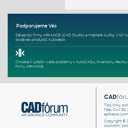
Podporujeme Vás
Zákazníci firmy ARKANCE (CAD Studio) a majitelé služby
CAD Su
dodávek produktů Autodesk.
Chcete-li vyřešit i vaše problémy v AutoCADu, Inventoru, Rev
firmu ARKANCE
.
CAD
fór
Tipy, triky, p
Map, Civil 3D,
aplikace (co
Copyright © 
soukromí, po