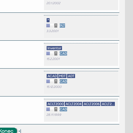
20.1.2002
*
*
PLT
3.3.2001
Inventor
*
CAD
15.2.2001
ACAD
MDT
ADT
*
CAD
15.12.2000
ACLT2000
ACLT2004
ACLT2006
ACLT2...
*
CAD
28.11.1999
»|