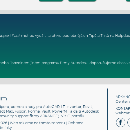
pport Pack
mohou využít i archivu podrobnějších Tipů a Triků na
Helpdes
itu nebo libovolném jiném programu firmy Autodesk, doporučujeme absolv
um
ARKANC
Center 
odpora, pomoc a rady pro AutoCAD, LT, Inventor, Revit,
KONTAK
 3ds Max, Fusion, Forma, Vault, PowerMill a další Autodesk
webmast
mmunity support firmy ARKANCE). Viz
O portálu
.
2026 |
Web reklama
na tomto serveru |
Ochrana
dmínky