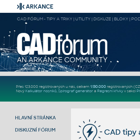
CAD FÓRUM - TIPY A TRIKY | UTILITY | DISKUZE | BLOKY |
Přes 123.000 registrovaných u nás, celkem
1.130.000
registrovaných (C
Nový
Kalkulátor nosníků
,
Spirograf generátor
a
Regresní křivky
v sekci
P
HLAVNÍ STRÁNKA
DISKUZNÍ FÓRUM
CAD tipy a