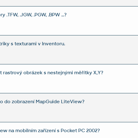
y .TFW, .JGW, .PGW, .BPW ...?
ky s texturami v Inventoru.
it rastrový obrázek s nestejnými měřítky X,Y?
logo do zobrazení MapGuide LiteView?
iew na mobilním zařízení s Pocket PC 2002?