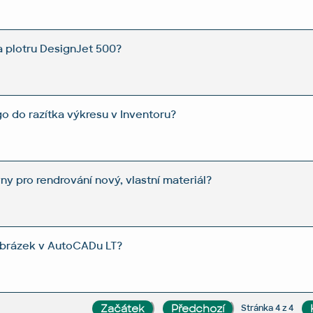
a plotru DesignJet 500?
ogo do razítka výkresu v Inventoru?
ny pro rendrování nový, vlastní materiál?
 obrázek v AutoCADu LT?
Stránka 4 z 4