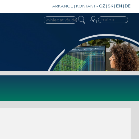
ARKANCE
|
KONTAKT
-
CZ
|
SK
|
EN
|
DE