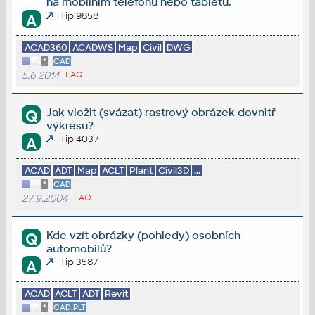
na mobilním telefonu nebo tabletu.
Tip 9858
A
ACAD360
ACADWS
Map
Civil
DWG
*
CAD
5.6.2014
FAQ
Jak vložit (svázat) rastrový obrázek dovnitř
Q
výkresu?
Tip 4037
A
ACAD
ADT
Map
ACLT
Plant
Civil3D
...
*
CAD
27.9.2004
FAQ
Kde vzít obrázky (pohledy) osobních
Q
automobilů?
Tip 3587
A
ACAD
ACLT
ADT
Revit
*
CAD,PLT