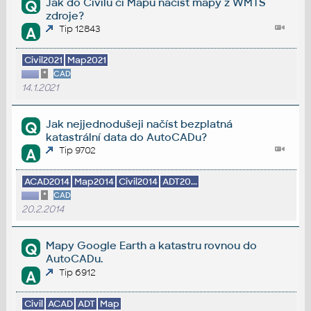
Jak do Civilu či Mapu načíst mapy z WMTS
Q
zdroje?
Tip 12843
A
Civil2021
Map2021
*
CAD
14.1.2021
Jak nejjednodušeji načíst bezplatná
Q
katastrální data do AutoCADu?
Tip 9702
A
ACAD2014
Map2014
Civil2014
ADT20...
*
CAD
20.2.2014
Mapy Google Earth a katastru rovnou do
Q
AutoCADu.
Tip 6912
A
Civil
ACAD
ADT
Map