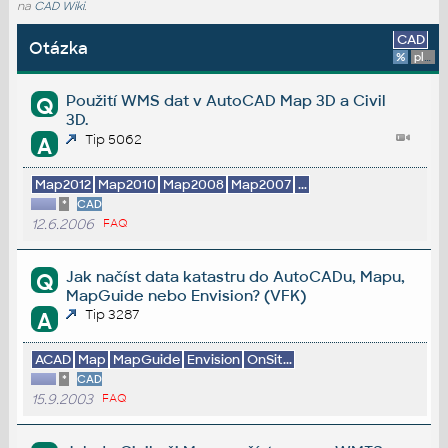
na
CAD Wiki
.
CAD
Otázka
%
platforma
Použití WMS dat v AutoCAD Map 3D a Civil
Q
3D.
Tip 5062
A
Map2012
Map2010
Map2008
Map2007
...
*
CAD
12.6.2006
FAQ
Jak načíst data katastru do AutoCADu, Mapu,
Q
MapGuide nebo Envision? (VFK)
Tip 3287
A
ACAD
Map
MapGuide
Envision
OnSit...
*
CAD
15.9.2003
FAQ