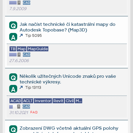
*
CAD
7.9.2009
Jak načíst technické či katastrální mapy do
Q
Autodesk Topobase? (Map3D)
Tip 5095
A
TB
Map
MapGuide
*
CAD
27.6.2006
Několik užitečných Unicode znaků pro vaše
Q
technické výkresy.
Tip 13113
A
ACAD
ACLT
Inventor
Revit
Civil
M...
*
CAD
31.10.2021
FAQ
Zobrazení DWG včetně aktuální GPS polohy
Q