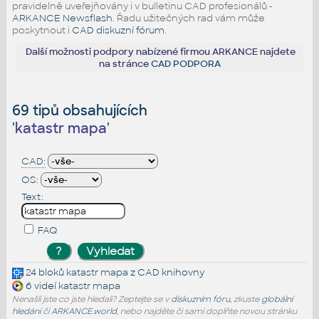
pravidelně uveřejňovány i v bulletinu CAD profesionálů -
ARKANCE Newsflash
. Řadu užitečných rad vám může
poskytnout i
CAD diskuzní fórum
.
Další možnosti podpory nabízené firmou ARKANCE najdete
na stránce
CAD PODPORA
69 tipů obsahujících
'
katastr mapa
'
CAD:
OS:
Text:
FAQ
24 bloků
katastr mapa
z CAD knihovny
6 videí
katastr mapa
Nenašli jste co jste hledali? Zeptejte se v
diskuzním fóru
, zkuste
globální
hledání
či
ARKANCE.world
, nebo najděte či sami doplňte novou stránku