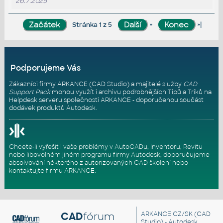
26.7.2025
»
»|
Stránka 1 z 5
Podporujeme Vás
Zákazníci firmy ARKANCE (CAD Studio) a majitelé služby
CAD
Support Pack
mohou využít i archivu podrobnějších Tipů a Triků na
Helpdesk serveru
společnosti ARKANCE - doporučenou součást
dodávek produktů Autodesk.
Chcete-li vyřešit i vaše problémy v AutoCADu, Inventoru, Revitu
nebo libovolném jiném programu firmy Autodesk, doporučujeme
absolvování některého z autorizovaných
CAD školení
nebo
kontaktujte firmu ARKANCE
.
CAD
fórum
ARKANCE CZ/SK
(CAD
Studio) - Autodesk