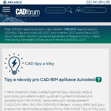
CZ
|
SK
|
EN
|
DE
Přes 123.000 registrovaných u nás, celkem
1.130.000
registrovaných
(CZ+EN)
. Tipy pro
AutoCAD 2027
, pro
Inventor 2027
a pro
Revit 2027
.
Nový
Kalkulátor nosníků
,
Spirograf generátor
a
Regresní křivky
v sekci
Převodníky
.
Kompletní
příkazy
a
proměnné AutoCADu 2027
.
CAD tipy a triky
?
Tipy a návody pro CAD/BIM aplikace Autodesk
V této znalostní bázi uveřejňujeme tipy, návody, rady a
pomůcky pro efektivnější využívání systémů dodaných
společností ARKANCE, celosvětovým dodavatelem
CAD/CAM, BIM, GIS/FM, PDM/PLM řešení. Autory 99% tipů jsou
pracovníci technické podpory firmy ARKANCE.Tipy a Triky jsou