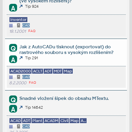
(ve vysokém rozlišení)?
Tip 924
A
Inventor
*
CAD
18.1.2001
FAQ
Jak z AutoCADu tisknout (exportovat) do
Q
rastrového souboru s vysokým rozlišením?
Tip 291
A
ACAD2000
ACLT
ADT
MDT
Map
*
CAD
8.2.2000
FAQ
Snadné vložení šipek do obsahu MTextu.
Q
Tip 14642
A
ACAD
ADT
Plant
ACADM
Civil
Map
A...
*
CAD