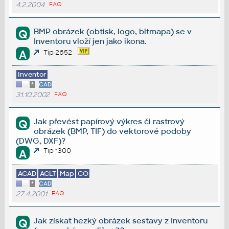
4.2.2004
FAQ
BMP obrázek (obtisk, logo, bitmapa) se v
Q
Inventoru vloží jen jako ikona.
A
Tip 2652
Inventor
*
CAD
31.10.2002
FAQ
Jak převést papírový výkres či rastrový
Q
obrázek (BMP, TIF) do vektorové podoby
(DWG, DXF)?
Tip 1300
A
ACAD
ACLT
Map
CO
*
CAD
27.4.2001
FAQ
Jak získat hezký obrázek sestavy z Inventoru
Q