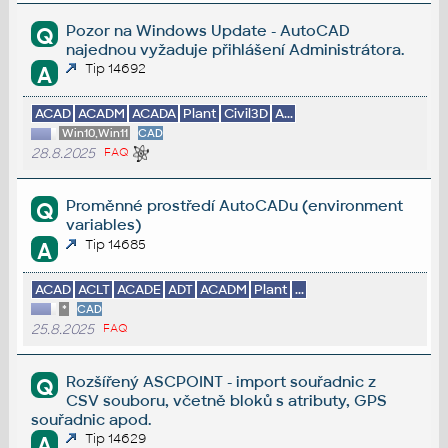
Pozor na Windows Update - AutoCAD
Q
najednou vyžaduje přihlášení Administrátora.
Tip 14692
A
ACAD
ACADM
ACADA
Plant
Civil3D
A...
Win10,Win11
CAD
28.8.2025
FAQ
Proměnné prostředí AutoCADu (environment
Q
variables)
Tip 14685
A
ACAD
ACLT
ACADE
ADT
ACADM
Plant
...
*
CAD
25.8.2025
FAQ
Rozšířený ASCPOINT - import souřadnic z
Q
CSV souboru, včetně bloků s atributy, GPS
souřadnic apod.
Tip 14629
A