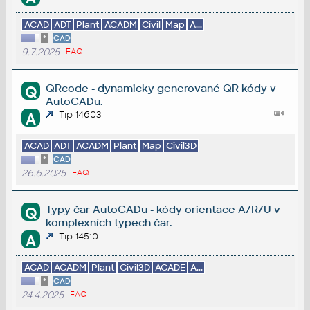
ACAD
ADT
Plant
ACADM
Civil
Map
A...
*
CAD
9.7.2025
FAQ
QRcode - dynamicky generované QR kódy v
Q
AutoCADu.
Tip 14603
A
ACAD
ADT
ACADM
Plant
Map
Civil3D
*
CAD
26.6.2025
FAQ
Typy čar AutoCADu - kódy orientace A/R/U v
Q
komplexních typech čar.
Tip 14510
A
ACAD
ACADM
Plant
Civil3D
ACADE
A...
*
CAD
24.4.2025
FAQ