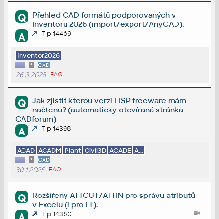
Přehled CAD formátů podporovaných v
Q
Inventoru 2026 (import/export/AnyCAD).
Tip 14469
A
Inventor2026
*
CAD
26.3.2025
FAQ
Jak zjistit kterou verzi LISP freeware mám
Q
načtenu? (automaticky otevíraná stránka
CADforum)
Tip 14398
A
ACAD
ACADM
Plant
Civil3D
ACADE
A...
*
CAD
30.1.2025
FAQ
Rozšířený ATTOUT/ATTIN pro správu atributů
Q
v Excelu (i pro LT).
Tip 14360
A