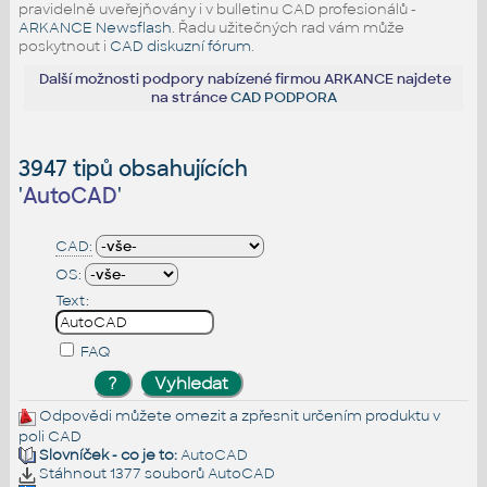
pravidelně uveřejňovány i v bulletinu CAD profesionálů -
ARKANCE Newsflash
. Řadu užitečných rad vám může
poskytnout i
CAD diskuzní fórum
.
Další možnosti podpory nabízené firmou ARKANCE najdete
na stránce
CAD PODPORA
3947 tipů obsahujících
'
AutoCAD
'
CAD:
OS:
Text:
FAQ
Odpovědi můžete omezit a zpřesnit určením produktu v
poli CAD
Slovníček - co je to:
AutoCAD
Stáhnout 1377 souborů
AutoCAD