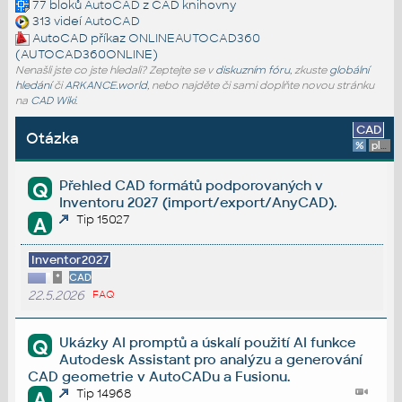
77 bloků
AutoCAD
z CAD knihovny
313 videí
AutoCAD
AutoCAD příkaz
ONLINEAUTOCAD360
(AUTOCAD360ONLINE)
Nenašli jste co jste hledali? Zeptejte se v
diskuzním fóru
, zkuste
globální
hledání
či
ARKANCE.world
, nebo najděte či sami doplňte novou stránku
na
CAD Wiki
.
CAD
Otázka
%
platforma
Přehled CAD formátů podporovaných v
Q
Inventoru 2027 (import/export/AnyCAD).
Tip 15027
A
Inventor2027
*
CAD
22.5.2026
FAQ
Ukázky AI promptů a úskalí použití AI funkce
Q
Autodesk Assistant pro analýzu a generování
CAD geometrie v AutoCADu a Fusionu.
Tip 14968
A