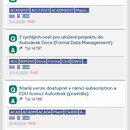
ACAD2027
ACLT2027
ACADM2027
Map2...
*
CAD
3.4.2026
FAQ
7 rychlých cest pro uložení projektu do
Q
Autodesk Docs (Forma Data Management)
Tip 14797
A
ACC
BIM360
Docs
Forma
Civil
DWG
...
*
CAD
20.11.2025
FAQ
Starší verze dostupné v rámci subscription a
Q
EDU licencí Autodesk (pravidla).
Tip 14786
A
ACAD
ACADM
ACADA
Plant
Civil3D
A...
*
CAD
9.11.2025
FAQ