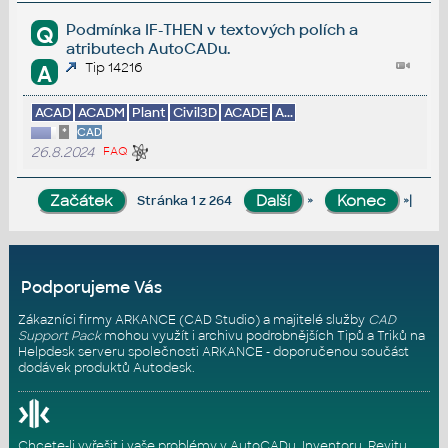
Podmínka IF-THEN v textových polích a
Q
atributech AutoCADu.
Tip 14216
A
ACAD
ACADM
Plant
Civil3D
ACADE
A...
*
CAD
26.8.2024
FAQ
»
»|
Stránka 1 z 264
Podporujeme Vás
Zákazníci firmy ARKANCE (CAD Studio) a majitelé služby
CAD
Support Pack
mohou využít i archivu podrobnějších Tipů a Triků na
Helpdesk serveru
společnosti ARKANCE - doporučenou součást
dodávek produktů Autodesk.
Chcete-li vyřešit i vaše problémy v AutoCADu, Inventoru, Revitu