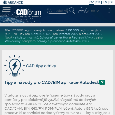
CZ
|
SK
|
EN
|
DE
Přes 123.000 registrovaných u nás, celkem
1.130.000
registrovaných
(CZ+EN)
. Tipy pro
AutoCAD 2027
, pro
Inventor 2027
a pro
Revit 2027
.
Nový
Kalkulátor nosníků
,
Spirograf generátor
a
Regresní křivky
v sekci
Převodníky
.
Kompletní
příkazy
a
proměnné AutoCADu 2027
.
CAD tipy a triky
?
Tipy a návody pro CAD/BIM aplikace Autodesk
V této znalostní bázi uveřejňujeme tipy, návody, rady a
pomůcky pro efektivnější využívání systémů dodaných
společností ARKANCE, celosvětovým dodavatelem
CAD/CAM, BIM, GIS/FM, PDM/PLM řešení. Autory 99% tipů jsou
pracovníci technické podpory firmy ARKANCE.Tipy a Triky jsou