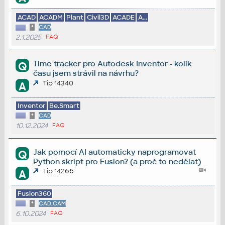
ACAD
ACADM
Plant
Civil3D
ACADE
A...
*
CAD
2.1.2025
FAQ
Time tracker pro Autodesk Inventor - kolik
Q
času jsem strávil na návrhu?
Tip 14340
A
Inventor
Be.Smart
*
CAD
10.12.2024
FAQ
Jak pomocí AI automaticky naprogramovat
Q
Python skript pro Fusion? (a proč to nedělat)
Tip 14266
A
Fusion360
*
CAD,CAM
6.10.2024
FAQ