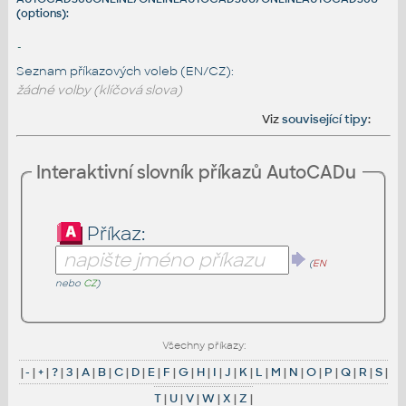
(options):
-
Seznam příkazových voleb (EN/CZ):
žádné volby (klíčová slova)
Viz
související tipy
:
Interaktivní slovník příkazů AutoCADu
Příkaz:
(
EN
nebo
CZ
)
Všechny příkazy:
|
-
|
+
|
?
|
3
|
A
|
B
|
C
|
D
|
E
|
F
|
G
|
H
|
I
|
J
|
K
|
L
|
M
|
N
|
O
|
P
|
Q
|
R
|
S
|
T
|
U
|
V
|
W
|
X
|
Z
|