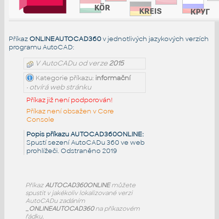
Příkaz
ONLINEAUTOCAD360
v jednotlivých jazykových verzích
programu AutoCAD:
V AutoCADu od verze
2015
Kategorie příkazu:
informační
• otvírá web stránku
Příkaz již není podporován!
Příkaz není obsažen v Core
Console
Popis příkazu AUTOCAD360ONLINE:
Spustí sezení AutoCADu 360 ve web
prohlížeči. Odstraněno 2019
Příkaz
AUTOCAD360ONLINE
můžete
spustit v jakékoliv lokalizované verzi
AutoCADu zadáním
_ONLINEAUTOCAD360
na příkazovém
řádku.