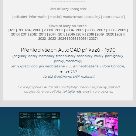
Jen příkazy kategorie:
|
editační
|
informační
|
kreslicí
|
nastavovací
|
obslužný
|
zobrazovací
|
Nové příkazy od verze:
|
R12
|
R13
|
R14
|
2000
|
2000i
|
2002
|
2004
|
2005
|
2006
|
2007
|
2008
|
2009
|
2010
|
2011
|
2012
|
2013
|
2014
|
2015
|
2016
|
2017
|
2018
|
2019
|
2020
|
2021
|
2022
|
2023
|
2024
|
2025
|
2026
|
2027
|
Přehled všech AutoCAD příkazů -
1590
(anglicky, česky, německy, francouzsky, španělsky, italsky, portugalsky,
polsky, maďarsky)
jen
ExpressTools
, jen
neobsažené v LT
, jen
neobsažené v Core Console
,
jen
ze SAP
Viz též
GetCName
LISP rozhraní.
Chybějící příkaz AutoCADu? Chybějící nebo nesprávný překlad
cizojazyčné verze?
Kontaktujte nás
prosím pro opravu.