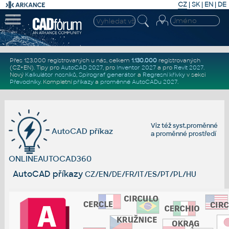
CZ
|
SK
|
EN
|
DE
Přes 123.000 registrovaných u nás, celkem
1.130.000
registrovaných
(CZ+EN)
. Tipy pro
AutoCAD 2027
, pro
Inventor 2027
a pro
Revit 2027
.
Nový
Kalkulátor nosníků
,
Spirograf generátor
a
Regresní křivky
v sekci
Převodníky
.
Kompletní
příkazy
a
proměnné AutoCADu 2027
.
Viz též
syst.proměnné
AutoCAD příkaz
a
proměnné prostředí
ONLINEAUTOCAD360
AutoCAD příkazy
CZ/EN/DE/FR/IT/ES/PT/PL/HU