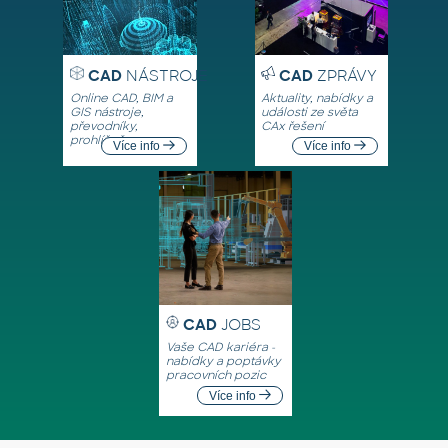
CAD
NÁSTROJE
CAD
ZPRÁVY
Online CAD, BIM a
Aktuality, nabídky a
GIS nástroje,
události ze světa
převodníky,
CAx řešení
prohlížeče
Více info
Více info
CAD
JOBS
Vaše CAD kariéra -
nabídky a poptávky
pracovních pozic
Více info