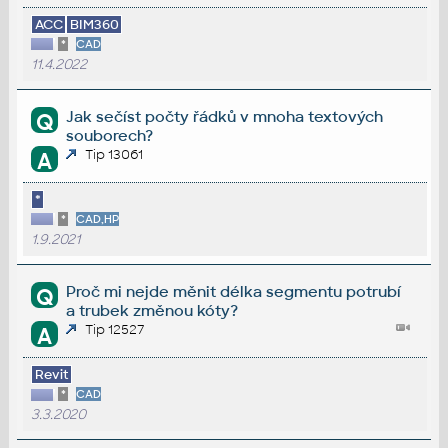
ACC
BIM360
*
CAD
11.4.2022
Jak sečíst počty řádků v mnoha textových
Q
souborech?
Tip 13061
A
*
*
CAD,HP
1.9.2021
Proč mi nejde měnit délka segmentu potrubí
Q
a trubek změnou kóty?
Tip 12527
A
Revit
*
CAD
3.3.2020