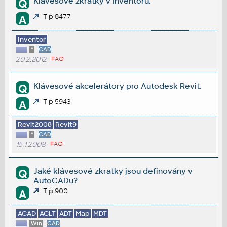
Klávesové zkratky v Inventoru.
Q
Tip 8477
A
Inventor
*
CAD
20.2.2012
FAQ
Klávesové akcelerátory pro Autodesk Revit.
Q
Tip 5943
A
Revit2008
Revit9
*
CAD
15.1.2008
FAQ
Jaké klávesové zkratky jsou definovány v
Q
AutoCADu?
Tip 900
A
ACAD
ACLT
ADT
Map
MDT
Win
CAD