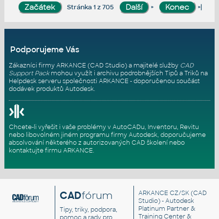
»
»|
Stránka 1 z 705
Podporujeme Vás
Zákazníci firmy ARKANCE (CAD Studio) a majitelé služby
CAD
Support Pack
mohou využít i archivu podrobnějších Tipů a Triků na
Helpdesk serveru
společnosti ARKANCE - doporučenou součást
dodávek produktů Autodesk.
Chcete-li vyřešit i vaše problémy v AutoCADu, Inventoru, Revitu
nebo libovolném jiném programu firmy Autodesk, doporučujeme
absolvování některého z autorizovaných
CAD školení
nebo
kontaktujte firmu ARKANCE
.
CAD
fórum
ARKANCE CZ/SK
(CAD
Studio) - Autodesk
Platinum Partner &
Tipy, triky, podpora,
Training Center &
pomoc a rady pro