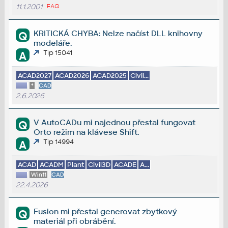
11.1.2001
FAQ
KRITICKÁ CHYBA: Nelze načíst DLL knihovny
Q
modeláře.
Tip 15041
A
ACAD2027
ACAD2026
ACAD2025
Civil...
*
CAD
2.6.2026
V AutoCADu mi najednou přestal fungovat
Q
Orto režim na klávese Shift.
Tip 14994
A
ACAD
ACADM
Plant
Civil3D
ACADE
A...
Win11
CAD
22.4.2026
Fusion mi přestal generovat zbytkový
Q
materiál při obrábění.