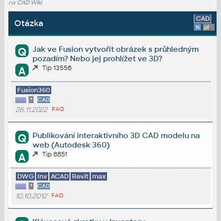
na
CAD Wiki
.
CAD
Otázka
%
platforma
Jak ve Fusion vytvořit obrázek s průhledným
Q
pozadím? Nebo jej prohlížet ve 3D?
Tip 13556
A
Fusion360
*
CAD
26.11.2022
FAQ
Publikování interaktivního 3D CAD modelu na
Q
web (Autodesk 360)
Tip 8851
A
DWG
Inv
ACAD
Revit
max
*
CAD
10.10.2012
FAQ