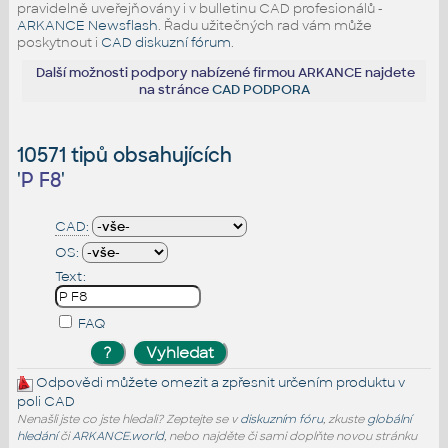
pravidelně uveřejňovány i v bulletinu CAD profesionálů -
ARKANCE Newsflash
. Řadu užitečných rad vám může
poskytnout i
CAD diskuzní fórum
.
Další možnosti podpory nabízené firmou ARKANCE najdete
na stránce
CAD PODPORA
10571 tipů obsahujících
'
P F8
'
CAD:
OS:
Text:
FAQ
Odpovědi můžete omezit a zpřesnit určením produktu v
poli CAD
Nenašli jste co jste hledali? Zeptejte se v
diskuzním fóru
, zkuste
globální
hledání
či
ARKANCE.world
, nebo najděte či sami doplňte novou stránku