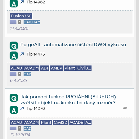
Tip 14982
A
Fusion360
*
CAD,CAM
14.4.2026
PurgeAll - automatizace čištění DWG výkresu
Q
Tip 14475
A
ACAD
ACADM
ADT
AMEP
Plant
Civil3...
*
CAD
6.4.2025
Jak pomocí funkce PROTÁHNI (STRETCH)
Q
zvětšit objekt na konkrétní daný rozměr?
Tip 14270
A
ACAD
ACADM
Plant
Civil3D
ACADE
A...
*
CAD
10.10.2024