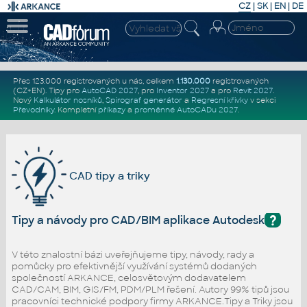
CZ
|
SK
|
EN
|
DE
Přes 123.000 registrovaných u nás, celkem
1.130.000
registrovaných
(CZ+EN)
. Tipy pro
AutoCAD 2027
, pro
Inventor 2027
a pro
Revit 2027
.
Nový
Kalkulátor nosníků
,
Spirograf generátor
a
Regresní křivky
v sekci
Převodníky
.
Kompletní
příkazy
a
proměnné AutoCADu 2027
.
CAD tipy a triky
?
Tipy a návody pro CAD/BIM aplikace Autodesk
V této znalostní bázi uveřejňujeme tipy, návody, rady a
pomůcky pro efektivnější využívání systémů dodaných
společností ARKANCE, celosvětovým dodavatelem
CAD/CAM, BIM, GIS/FM, PDM/PLM řešení. Autory 99% tipů jsou
pracovníci technické podpory firmy ARKANCE.Tipy a Triky jsou