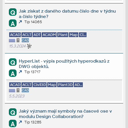
Jak získat z daného datumu číslo dne v týdnu
Q
a číslo týdne?
Tip 14065
A
ACAD
ACLT
ADT
ACADM
Plant
Map
Ci...
*
CAD
15.3.2024
HyperList - výpis použitých hyperodkazů z
Q
DWG objektů.
Tip 13717
A
ACAD
ACLT
Civil3D
Map
Plant3D
AD...
*
CAD
5.5.2023
Jaký význam mají symboly na časové ose v
Q
modulu Design Collaboration?
Tip 13285
A