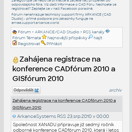
Zaregistrujte se nebo se přihlašte a zašlete váš příspěvek do
odpovídajícího fóra. Viz další informace o
CAD Fóru
. Nechcete se
registrovat? Zeptejte se v naší
Facebook poradně
.
Fórum nenahrazuje technický support firmy ARKANCE (CAD
Studio) - přímá podpora pro zákazníky funguje na
emea.support.arkance.world
Fórum
>
ARKANCE/CAD Studio
>
RSS kanály
Fórum Témata
Nejnovější příspěvky
Najít
Registrovat
Přihlásit
Zahájena registrace na
konference CADfórum 2010 a
GISfórum 2010
archiv
Odpovědět
Zahájena registrace na konference CADfórum 2010 a
GISfórum 2010
ArkanceSystems RSS
23.srp.2010 v 00:00
Společnost XANADU připravuje již sedmý ročník
odborné konference CADfórum 2010, která i letos