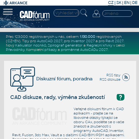
CZ
|
SK
|
EN
|
DE
Přes 123.000 registrovaných u nás, celkem
1.130.000
registrovaných
(CZ+EN)
. Tipy pro
AutoCAD 2027
, pro
Inventor 2027
a pro
Revit 2027
.
Nový
Kalkulátor nosníků
,
Spirograf generátor
a
Regresní křivky
v sekci
Převodníky
.
Kompletní
příkazy
a
proměnné AutoCADu 2027
.
RSS tipy
Diskuzní fórum, poradna
RSS diskuze
?
CAD diskuze, rady, výměna zkušeností
Veřejné diskuzní fórum k CAD
aplikacím - ptejte se na
libovolné otázky týkající se
oboru CAx, podělte se o vaše
znalosti a zkušenosti s
programy AutoCAD, Inventor,
Revit, Fusion, 3ds Max, Vault a s dalšími CAD/BIM/PDM aplikacemi.