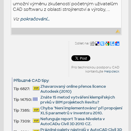
umožní výměnu zkušeností početným uživatelům
CAD softwaru z oblasti strojírenství a výroby, ...
Viz
pokračování...
Sdílet na:
Pro technickou podporu CAD
kontaktujte
Helpdesk
Příbuzné CAD tipy
:
Zhavarovaný online přenos licence
Tip 6827:
Autodesk (2010)
Znáte 15 metod vytváření klempířských
Tip 14750:
prvků v BIM projektech Revitu?
Chyba "Není implementováno" při propojení
Tip 7385:
XLS parametrů v Inventoru 2010.
Nefunguje report Trasa-Niveleta v
Tip 7309:
AutoCADu Civil 3D 2010 CZ.
Prázdné palety nástrojů v AutoCAD Civil 3D