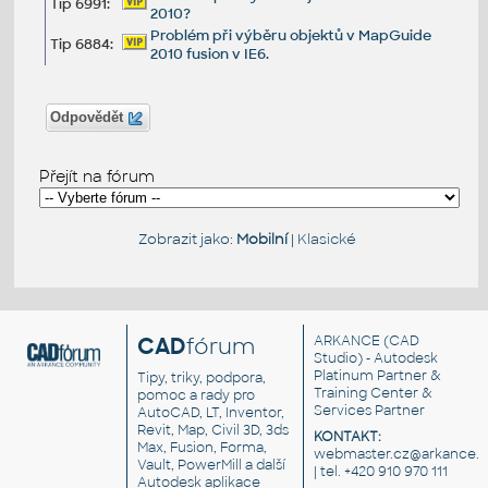
Tip 6991:
2010?
Problém při výběru objektů v MapGuide
Tip 6884:
2010 fusion v IE6.
Odpovědět
Přejít na fórum
Zobrazit jako:
Mobilní
|
Klasické
CAD
fórum
ARKANCE
(CAD
Studio) - Autodesk
Platinum Partner &
Tipy, triky, podpora,
Training Center &
pomoc a rady pro
Services Partner
AutoCAD, LT, Inventor,
Revit, Map, Civil 3D, 3ds
KONTAKT:
Max, Fusion, Forma,
webmaster.cz@arkance.w
Vault, PowerMill a další
| tel. +420 910 970 111
Autodesk aplikace