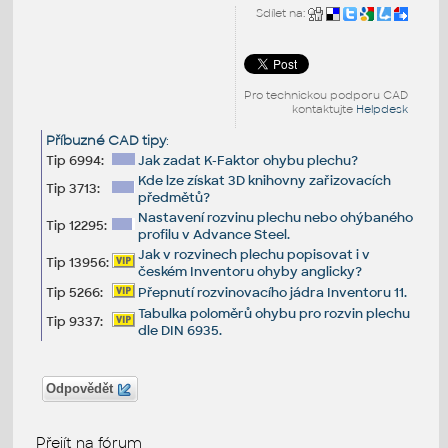
Sdílet na:
Pro technickou podporu CAD
kontaktujte
Helpdesk
Příbuzné CAD tipy
:
Tip 6994:
Jak zadat K-Faktor ohybu plechu?
Kde lze získat 3D knihovny zařizovacích
Tip 3713:
předmětů?
Nastavení rozvinu plechu nebo ohýbaného
Tip 12295:
profilu v Advance Steel.
Jak v rozvinech plechu popisovat i v
Tip 13956:
českém Inventoru ohyby anglicky?
Tip 5266:
Přepnutí rozvinovacího jádra Inventoru 11.
Tabulka poloměrů ohybu pro rozvin plechu
Tip 9337:
dle DIN 6935.
Odpovědět
Přejít na fórum