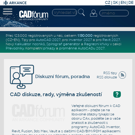
CZ
|
SK
|
EN
|
DE
Přes 123.000 registrovaných u nás, celkem
1.130.000
registrovaných
(CZ+EN)
. Tipy pro
AutoCAD 2027
, pro
Inventor 2027
a pro
Revit 2027
.
Nový
Kalkulátor nosníků
,
Spirograf generátor
a
Regresní křivky
v sekci
Převodníky
.
Kompletní
příkazy
a
proměnné AutoCADu 2027
.
RSS tipy
Diskuzní fórum, poradna
RSS diskuze
?
CAD diskuze, rady, výměna zkušeností
Veřejné diskuzní fórum k CAD
aplikacím - ptejte se na
libovolné otázky týkající se
oboru CAx, podělte se o vaše
znalosti a zkušenosti s
programy AutoCAD, Inventor,
Revit, Fusion, 3ds Max, Vault a s dalšími CAD/BIM/PDM aplikacemi.