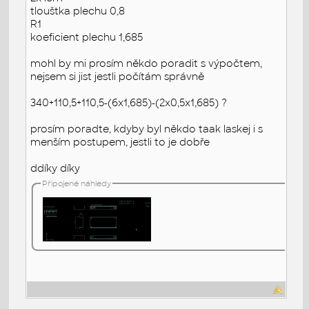
tlouštka plechu 0,8
R1
koeficient plechu 1,685
mohl by mi prosím někdo poradit s výpočtem,
nejsem si jist jestli počítám správně
340+110,5+110,5-(6x1,685)-(2x0,5x1,685) ?
prosím poradte, kdyby byl někdo taak laskej i s
menším postupem, jestli to je dobře
ddíky díky
Připojené náhledy