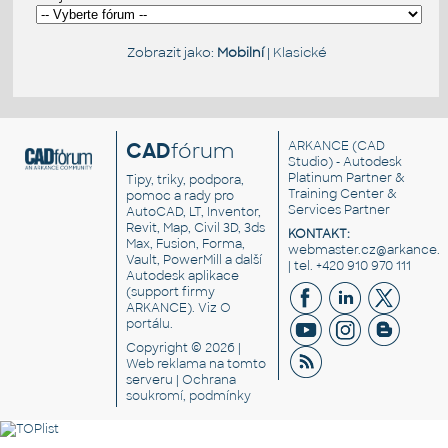
Zobrazit jako:
Mobilní
|
Klasické
CAD
fórum
ARKANCE
(CAD
Studio) - Autodesk
Platinum Partner &
Tipy, triky, podpora,
Training Center &
pomoc a rady pro
Services Partner
AutoCAD, LT, Inventor,
Revit, Map, Civil 3D, 3ds
KONTAKT:
Max, Fusion, Forma,
webmaster.cz@arkance.w
Vault, PowerMill a další
| tel. +420 910 970 111
Autodesk aplikace
(support firmy
ARKANCE). Viz
O
portálu
.
Copyright © 2026 |
Web reklama
na tomto
serveru |
Ochrana
soukromí, podmínky