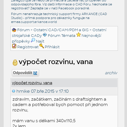
Zaregistrujte se nebo se přihlašte a zašlete váš příspěvek do
odpovídajícího fóra. Viz další informace o
CAD Fóru
. Nechcete se
registrovat? Zeptejte se v naší
Facebook poradně
.
Fórum nenahrazuje technický support firmy ARKANCE (CAD
Studio) - přímá podpora pro zákazníky funguje na
emea.support.arkance.world
Fórum
>
Ostatní CAD/CAM/PDM a GIS
>
Ostatní
strojařské CADy
Fórum Témata
Nejnovější
příspěvky
Najít
Registrovat
Přihlásit
výpočet rozvinu, vana
archiv
Odpovědět
výpočet rozvinu, vana
hmike
07.bře.2015 v 17:10
zdravím, začátkem, začínám s draftsightem a
cadem a potřeboval bych pomoct při jednom
rozvinu,
mám vanu s délkami 340x110,5
2x lem