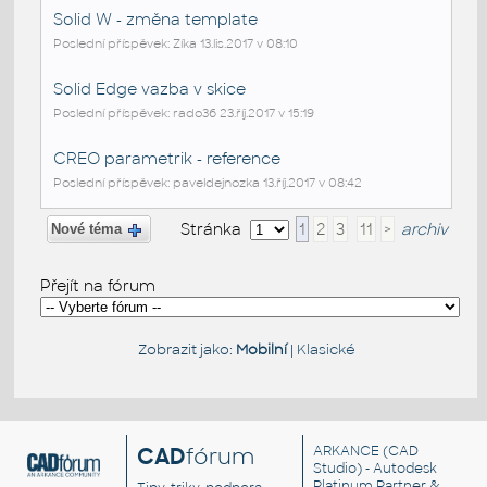
Solid W - změna template
Poslední příspěvek: Zíka 13.lis.2017 v 08:10
Solid Edge vazba v skice
Poslední příspěvek: rado36 23.říj.2017 v 15:19
CREO parametrik - reference
Poslední příspěvek: paveldejnozka 13.říj.2017 v 08:42
Stránka
1
2
3
11
>
archiv
Nové téma
Přejít na fórum
Zobrazit jako:
Mobilní
|
Klasické
CAD
fórum
ARKANCE
(CAD
Studio) - Autodesk
Platinum Partner &