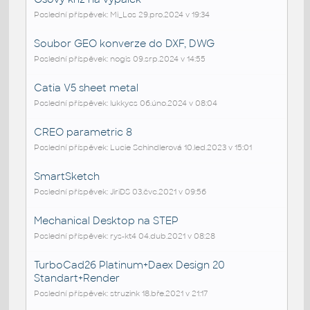
Poslední příspěvek: Mi_Los 29.pro.2024 v 19:34
Soubor GEO konverze do DXF, DWG
Poslední příspěvek: nogis 09.srp.2024 v 14:55
Catia V5 sheet metal
Poslední příspěvek: lukkycs 06.úno.2024 v 08:04
CREO parametric 8
Poslední příspěvek: Lucie Schindlerová 10.led.2023 v 15:01
SmartSketch
Poslední příspěvek: JiriDS 03.čvc.2021 v 09:56
Mechanical Desktop na STEP
Poslední příspěvek: rys-kt4 04.dub.2021 v 08:28
TurboCad26 Platinum+Daex Design 20
Standart+Render
Poslední příspěvek: struzink 18.bře.2021 v 21:17