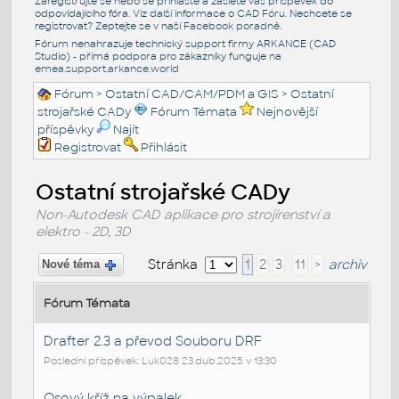
Zaregistrujte se nebo se přihlašte a zašlete váš příspěvek do
odpovídajícího fóra. Viz další informace o
CAD Fóru
. Nechcete se
registrovat? Zeptejte se v naší
Facebook poradně
.
Fórum nenahrazuje technický support firmy ARKANCE (CAD
Studio) - přímá podpora pro zákazníky funguje na
emea.support.arkance.world
Fórum
>
Ostatní CAD/CAM/PDM a GIS
>
Ostatní
strojařské CADy
Fórum Témata
Nejnovější
příspěvky
Najít
Registrovat
Přihlásit
Ostatní strojařské CADy
Non-Autodesk CAD aplikace pro strojírenství a
elektro - 2D, 3D
Stránka
1
2
3
11
>
archiv
Nové téma
Fórum Témata
Drafter 2.3 a převod Souboru DRF
Poslední příspěvek: Luk028 23.dub.2025 v 13:30
Osový kříž na výpalek