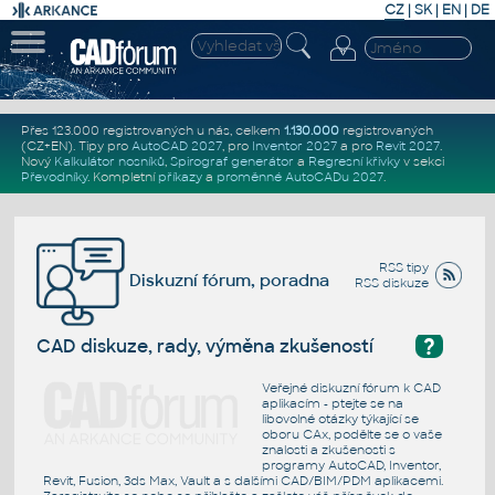
CZ
|
SK
|
EN
|
DE
Přes 123.000 registrovaných u nás, celkem
1.130.000
registrovaných
(CZ+EN)
. Tipy pro
AutoCAD 2027
, pro
Inventor 2027
a pro
Revit 2027
.
Nový
Kalkulátor nosníků
,
Spirograf generátor
a
Regresní křivky
v sekci
Převodníky
.
Kompletní
příkazy
a
proměnné AutoCADu 2027
.
RSS tipy
Diskuzní fórum, poradna
RSS diskuze
?
CAD diskuze, rady, výměna zkušeností
Veřejné diskuzní fórum k CAD
aplikacím - ptejte se na
libovolné otázky týkající se
oboru CAx, podělte se o vaše
znalosti a zkušenosti s
programy AutoCAD, Inventor,
Revit, Fusion, 3ds Max, Vault a s dalšími CAD/BIM/PDM aplikacemi.