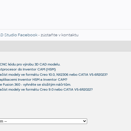
D Studio Facebook
- zústaňte v kontaktu
 CNC kódu pro výrobu 3D CAD modelu.
ostprocesor do Inventor CAM (HSM)
ačíst modely ve formátu Creo 10.0, NX2306 nebo CATIA V5-6R2023?
i aplikacemi Inventor HSM a Inventor CAM?
e Fusion 360 - vyhněte se složitým náčrtům.
načíst modely ve formátu Creo 9.0 nebo CATIA V5-6R2022?