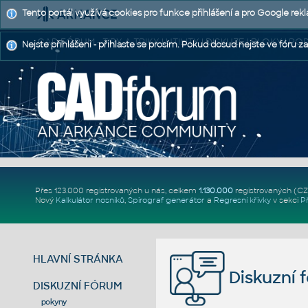
Tento portál využívá cookies pro funkce přihlášení a pro Google rek
CAD FÓRUM - TIPY A TRIKY | UTILITY | DISKUZE | BLOKY |
Nejste přihlášeni - přihlaste se prosím. Pokud dosud nejste ve fóru za
Přes 123.000 registrovaných u nás, celkem
1.130.000
registrovaných (C
Nový
Kalkulátor nosníků
,
Spirograf generátor
a
Regresní křivky
v sekci
P
HLAVNÍ STRÁNKA
Diskuzní 
DISKUZNÍ FÓRUM
pokyny