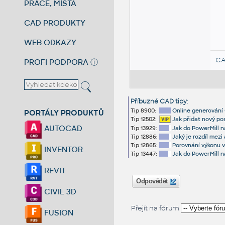
PRÁCE, MÍSTA
CAD PRODUKTY
WEB ODKAZY
CA
PROFI PODPORA
ⓘ
Příbuzné CAD tipy
:
Tip 8900:
Online generování
PORTÁLY PRODUKTŮ
Tip 12502:
Jak přidat nový p
AUTOCAD
Tip 13929:
Jak do PowerMill n
Tip 12886:
Jaký je rozdíl mez
Tip 12865:
Porovnání výkonu v
INVENTOR
Tip 13447:
Jak do PowerMill 
REVIT
Odpovědět
CIVIL 3D
Přejít na fórum
FUSION