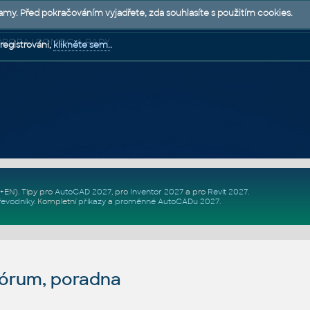
lamy. Před pokračováním vyjadřete, zda souhlasíte s použitím cookies.
 PODPORA | POMOC A RADY
registrováni,
klikněte sem.
.
Z+EN)
. Tipy pro
AutoCAD 2027
, pro
Inventor 2027
a pro
Revit 2027
.
řevodníky
.
Kompletní
příkazy
a
proměnné AutoCADu 2027
.
fórum, poradna