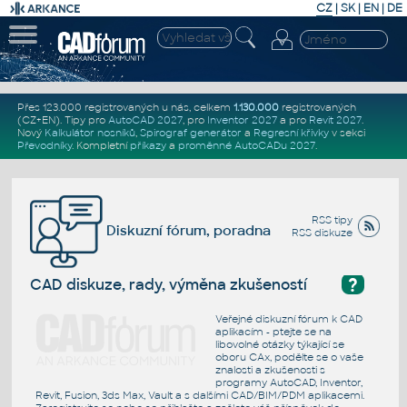
CZ
|
SK
|
EN
|
DE
Přes 123.000 registrovaných u nás, celkem
1.130.000
registrovaných
(CZ+EN)
. Tipy pro
AutoCAD 2027
, pro
Inventor 2027
a pro
Revit 2027
.
Nový
Kalkulátor nosníků
,
Spirograf generátor
a
Regresní křivky
v sekci
Převodníky
.
Kompletní
příkazy
a
proměnné AutoCADu 2027
.
RSS tipy
Diskuzní fórum, poradna
RSS diskuze
?
CAD diskuze, rady, výměna zkušeností
Veřejné diskuzní fórum k CAD
aplikacím - ptejte se na
libovolné otázky týkající se
oboru CAx, podělte se o vaše
znalosti a zkušenosti s
programy AutoCAD, Inventor,
Revit, Fusion, 3ds Max, Vault a s dalšími CAD/BIM/PDM aplikacemi.