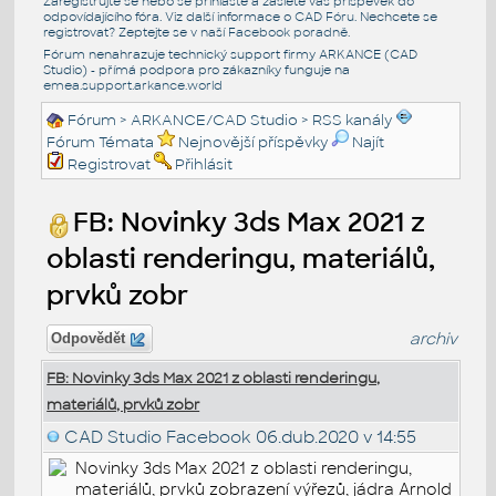
Zaregistrujte se nebo se přihlašte a zašlete váš příspěvek do
odpovídajícího fóra. Viz další informace o
CAD Fóru
. Nechcete se
registrovat? Zeptejte se v naší
Facebook poradně
.
Fórum nenahrazuje technický support firmy ARKANCE (CAD
Studio) - přímá podpora pro zákazníky funguje na
emea.support.arkance.world
Fórum
>
ARKANCE/CAD Studio
>
RSS kanály
Fórum Témata
Nejnovější příspěvky
Najít
Registrovat
Přihlásit
FB: Novinky 3ds Max 2021 z
oblasti renderingu, materiálů,
prvků zobr
archiv
Odpovědět
FB: Novinky 3ds Max 2021 z oblasti renderingu,
materiálů, prvků zobr
CAD Studio Facebook
06.dub.2020 v 14:55
Novinky 3ds Max 2021 z oblasti renderingu,
materiálů, prvků zobrazení výřezů, jádra Arnold