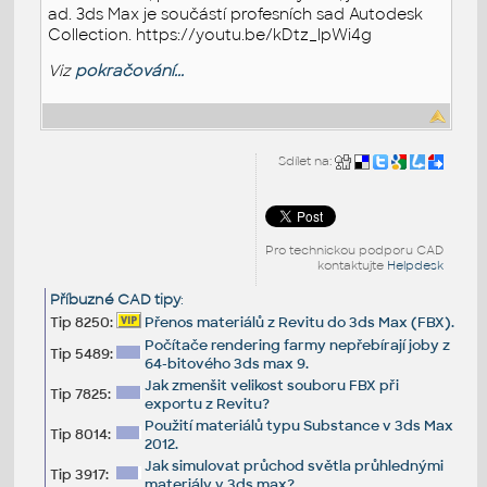
ad. 3ds Max je součástí profesních sad Autodesk
Collection. https://youtu.be/kDtz_lpWi4g
Viz
pokračování...
Sdílet na:
Pro technickou podporu CAD
kontaktujte
Helpdesk
Příbuzné CAD tipy
:
Tip 8250:
Přenos materiálů z Revitu do 3ds Max (FBX).
Počítače rendering farmy nepřebírají joby z
Tip 5489:
64-bitového 3ds max 9.
Jak zmenšit velikost souboru FBX při
Tip 7825:
exportu z Revitu?
Použití materiálů typu Substance v 3ds Max
Tip 8014:
2012.
Jak simulovat průchod světla průhlednými
Tip 3917:
materiály v 3ds max?