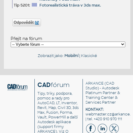
Tip 5201:
Fotorealistická tráva v 3ds max.
Odpovědět
Přejít na fórum
Zobrazit jako:
Mobilní
|
Klasické
CAD
fórum
ARKANCE
(CAD
Studio) - Autodesk
Platinum Partner &
Tipy, triky, podpora,
Training Center &
pomoc a rady pro
Services Partner
AutoCAD, LT, Inventor,
Revit, Map, Civil 3D, 3ds
KONTAKT:
Max, Fusion, Forma,
webmaster.cz@arkance.w
Vault, PowerMill a další
| tel. +420 910 970 111
Autodesk aplikace
(support firmy
ARKANCE). Viz
O