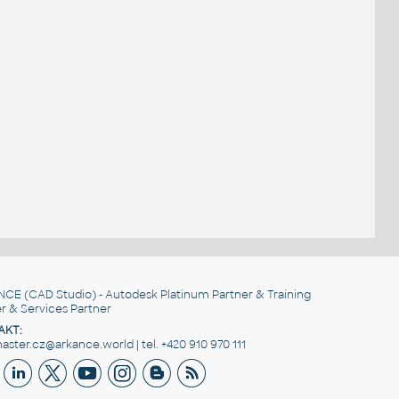
.
NCE
(CAD Studio) - Autodesk Platinum Partner & Training
r & Services Partner
AKT:
ster.cz@arkance.world | tel. +420 910 970 111