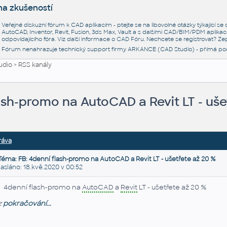
na zkušeností
Veřejné diskuzní fórum k CAD aplikacím - ptejte se na libovolné otázky týkající s
AutoCAD, Inventor, Revit, Fusion, 3ds Max, Vault a s dalšími CAD/BIM/PDM aplikac
odpovídajícího fóra. Viz další informace o
CAD Fóru
. Nechcete se registrovat? Zep
Fórum nenahrazuje technický support firmy ARKANCE (CAD Studio) - přímá po
udio
>
RSS kanály
ash-promo na AutoCAD a Revit LT - uše
ráva
Téma: FB: 4denní flash-promo na AutoCAD a Revit LT - ušetřete až 20 %
sláno: 18.kvě.2020 v 00:52
4denní flash-promo na
AutoCAD
a
Revit
LT - ušetřete až 20 %
z
pokračování...