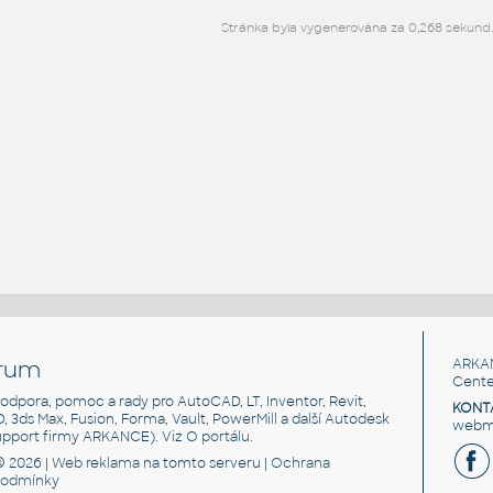
Stránka byla vygenerována za 0,268 sekund
rum
ARKA
Cente
, podpora, pomoc a rady pro AutoCAD, LT, Inventor, Revit,
KONT
3D, 3ds Max, Fusion, Forma, Vault, PowerMill a další Autodesk
webma
support firmy ARKANCE). Viz
O portálu
.
© 2026 |
Web reklama
na tomto serveru |
Ochrana
podmínky