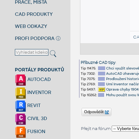
PRÁCE, MÍSTA
CAD PRODUKTY
WEB ODKAZY
CA
PROFI PODPORA
ⓘ
Příbuzné CAD tipy
:
Tip 11475:
Chci využít slevové
PORTÁLY PRODUKTŮ
Tip 7302:
AutoCAD zhavaruje
AUTOCAD
Tip 7075:
Prodloužení histo
Tip 2769:
Umí Inventor načís
Tip 5497:
Oprava chyby 1904 (
INVENTOR
Tip 10262:
Mohu použít svou 
REVIT
Odpovědět
CIVIL 3D
Přejít na fórum
FUSION