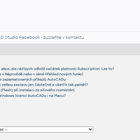
D Studio Facebook
- zústaňte v kontaktu
 akce, ale rád bych odložil začátek platnosti Subscription. Lze to?
 v Nápovědě nebo v okně Přehled nových funkcí.
rie zapamatovaných příkazů AutoCADu.
t velkou sestavu jen částečně a ušetřit tak paměť?
Flash) při instalaci ze síťového rozmístění.
Windows licenci AutoCADu i na Macu?