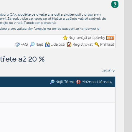
?
e oboru CAx, podělte se o vaše znalosti a zkušenosti s programy
emi. Zaregistrujte se nebo se přihlašte a zašlete váš příspěvek do
tejte se v naší
Facebook poradně
.
dpora pro zákazníky funguje na
emea.support.arkance.world
Nejnovější příspěvky
FAQ
Najít
Události
Registrovat
Přihlásit
třete až 20 %
archiv
Najít Téma
Možnosti tématu