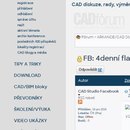
registrace
CAD diskuze, rady, výmě
přihlášení
odhlášení
správa účtu
najít
aktivní témata
archiv konference
Fórum
>
ARKANCE/CAD St
posledních 100 příspěvků
lokality registrací
CAD blogy a média
FB: 4denní fl
TIPY A TRIKY
Odpovědět
DOWNLOAD
Autor
Zp
CAD/BIM bloky
CAD Studio Facebook
Za
PŘEVODNÍKY
RSS roboti
ŠKOLENÍ/VÝUKA
Přihlášen:
19.pro.2016
Lokalita:
ČR (Pha)
Vi
Stav:
Offline
VIDEO UKÁZKY
Bodů:
-5