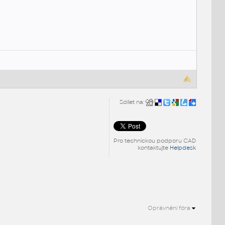
Sdílet na:
Pro technickou podporu CAD
kontaktujte
Helpdesk
Oprávnění fóra