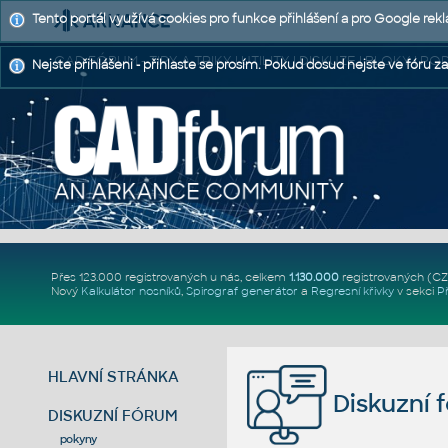
Tento portál využívá cookies pro funkce přihlášení a pro Google rek
CAD FÓRUM - TIPY A TRIKY | UTILITY | DISKUZE | BLOKY |
Nejste přihlášeni - přihlaste se prosím. Pokud dosud nejste ve fóru za
Přes 123.000 registrovaných u nás, celkem
1.130.000
registrovaných (C
Nový
Kalkulátor nosníků
,
Spirograf generátor
a
Regresní křivky
v sekci
P
HLAVNÍ STRÁNKA
Diskuzní 
DISKUZNÍ FÓRUM
pokyny