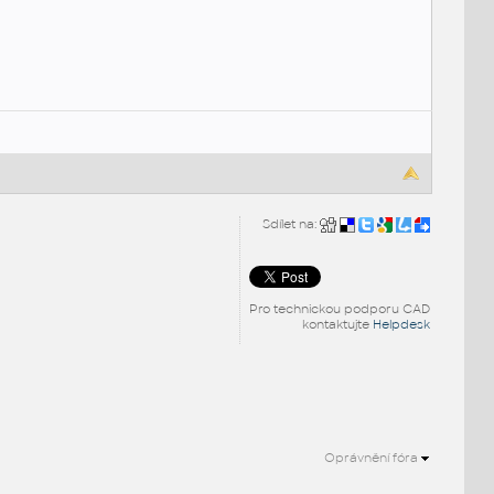
Sdílet na:
Pro technickou podporu CAD
kontaktujte
Helpdesk
Oprávnění fóra