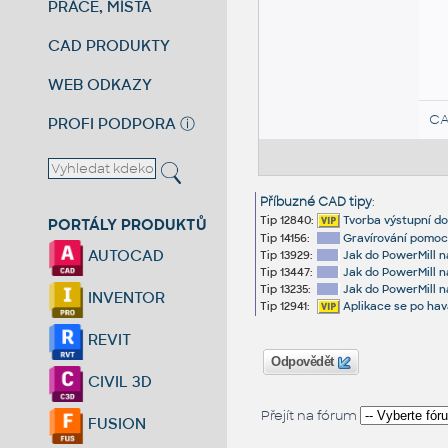
PRÁCE, MÍSTA
CAD PRODUKTY
WEB ODKAZY
CA
PROFI PODPORA
ⓘ
Příbuzné CAD tipy
:
Tip 12840:
Tvorba výstupní d
PORTÁLY PRODUKTŮ
Tip 14156:
Gravírování pomocí
AUTOCAD
Tip 13929:
Jak do PowerMill n
Tip 13447:
Jak do PowerMill 
Tip 13235:
Jak do PowerMill n
INVENTOR
Tip 12941:
Aplikace se po havá
REVIT
Odpovědět
CIVIL 3D
Přejít na fórum
FUSION