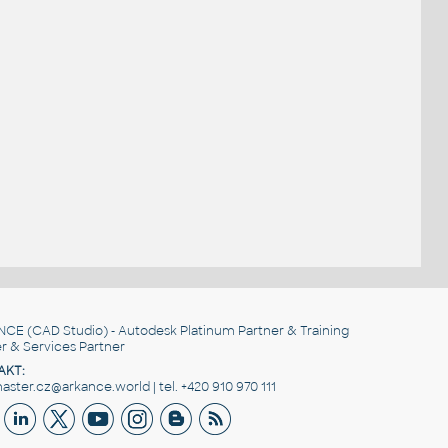
NCE
(CAD Studio) - Autodesk Platinum Partner & Training
r & Services Partner
AKT:
ster.cz@arkance.world | tel. +420 910 970 111