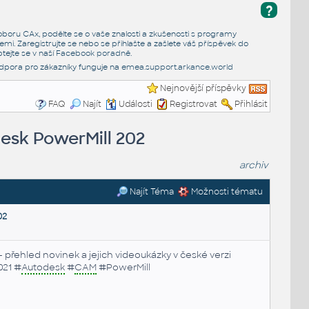
?
e oboru CAx, podělte se o vaše znalosti a zkušenosti s programy
emi. Zaregistrujte se nebo se přihlašte a zašlete váš příspěvek do
tejte se v naší
Facebook poradně
.
dpora pro zákazníky funguje na
emea.support.arkance.world
Nejnovější příspěvky
FAQ
Najít
Události
Registrovat
Přihlásit
desk PowerMill 202
archiv
Najít Téma
Možnosti tématu
02
- přehled novinek a jejich videoukázky v české verzi
021 #
Autodesk
#
CAM
#PowerMill