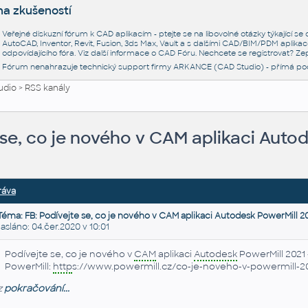
na zkušeností
Veřejné diskuzní fórum k CAD aplikacím - ptejte se na libovolné otázky týkající s
AutoCAD, Inventor, Revit, Fusion, 3ds Max, Vault a s dalšími CAD/BIM/PDM aplikac
odpovídajícího fóra. Viz další informace o
CAD Fóru
. Nechcete se registrovat? Zep
Fórum nenahrazuje technický support firmy ARKANCE (CAD Studio) - přímá po
udio
>
RSS kanály
 se, co je nového v CAM aplikaci Auto
ráva
Téma: FB: Podívejte se, co je nového v CAM aplikaci Autodesk PowerMill 2
láno: 04.čer.2020 v 10:01
Podívejte se, co je nového v
CAM
aplikaci
Autodesk
PowerMill 2021 
PowerMill:
http
s://www.powermill.cz/co-je-noveho-v-powermill-2
z
pokračování...