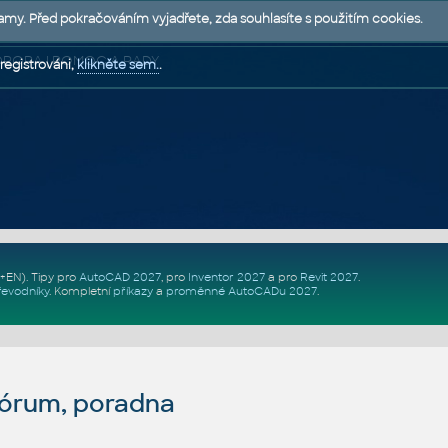
lamy. Před pokračováním vyjadřete, zda souhlasíte s použitím cookies.
 PODPORA | POMOC A RADY
registrováni,
klikněte sem.
.
Z+EN)
. Tipy pro
AutoCAD 2027
, pro
Inventor 2027
a pro
Revit 2027
.
řevodníky
.
Kompletní
příkazy
a
proměnné AutoCADu 2027
.
fórum, poradna