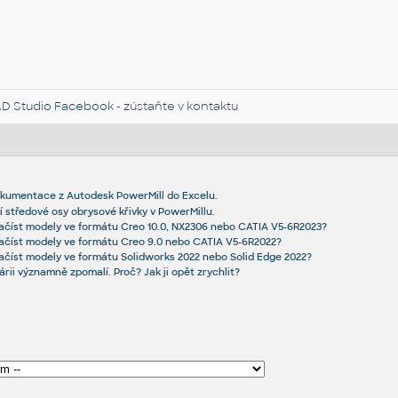
D Studio Facebook
- zústaňte v kontaktu
okumentace z Autodesk PowerMill do Excelu.
 středové osy obrysové křivky v PowerMillu.
ačíst modely ve formátu Creo 10.0, NX2306 nebo CATIA V5-6R2023?
načíst modely ve formátu Creo 9.0 nebo CATIA V5-6R2022?
ačíst modely ve formátu Solidworks 2022 nebo Solid Edge 2022?
rii významně zpomalí. Proč? Jak ji opět zrychlit?