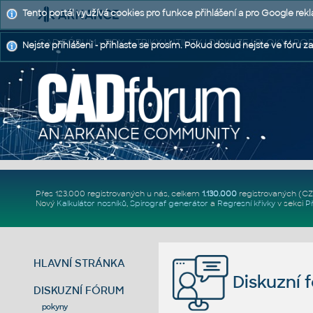
Tento portál využívá cookies pro funkce přihlášení a pro Google rek
CAD FÓRUM - TIPY A TRIKY | UTILITY | DISKUZE | BLOKY |
Nejste přihlášeni - přihlaste se prosím. Pokud dosud nejste ve fóru za
Přes 123.000 registrovaných u nás, celkem
1.130.000
registrovaných (C
Nový
Kalkulátor nosníků
,
Spirograf generátor
a
Regresní křivky
v sekci
P
HLAVNÍ STRÁNKA
Diskuzní 
DISKUZNÍ FÓRUM
pokyny