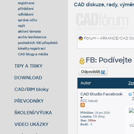
registrace
CAD diskuze, rady, výmě
přihlášení
odhlášení
správa účtu
najít
aktivní témata
archiv konference
Fórum
>
ARKANCE/CAD St
posledních 100 příspěvků
lokality registrací
CAD blogy a média
FB: Podívejte
TIPY A TRIKY
Odpovědět
DOWNLOAD
Autor
Zp
CAD/BIM bloky
CAD Studio Facebook
Zas
PŘEVODNÍKY
RSS roboti
ŠKOLENÍ/VÝUKA
Přihlášen:
19.pro.2016
Lokalita:
ČR (Pha)
Stav:
Offline
VIDEO UKÁZKY
Vi
Bodů:
-5