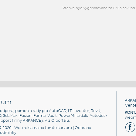
Stránka byla vygenerována za 0,125 sekund.
rum
ARKA
Cente
, podpora, pomoc a rady pro AutoCAD, LT, Inventor, Revit,
KONT
3D, 3ds Max, Fusion, Forma, Vault, PowerMill a další Autodesk
webma
support firmy ARKANCE). Viz
O portálu
.
© 2026 |
Web reklama
na tomto serveru |
Ochrana
podmínky