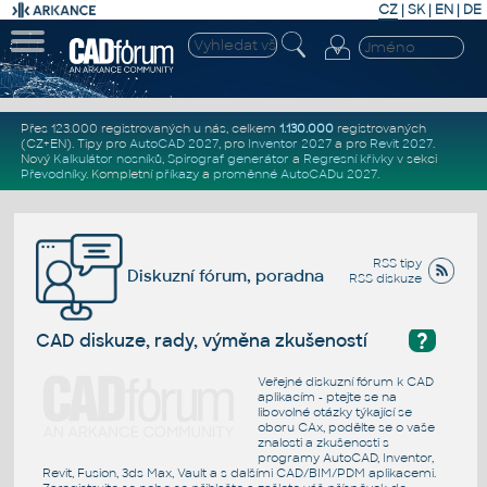
CZ
|
SK
|
EN
|
DE
Přes 123.000 registrovaných u nás, celkem
1.130.000
registrovaných
(CZ+EN)
. Tipy pro
AutoCAD 2027
, pro
Inventor 2027
a pro
Revit 2027
.
Nový
Kalkulátor nosníků
,
Spirograf generátor
a
Regresní křivky
v sekci
Převodníky
.
Kompletní
příkazy
a
proměnné AutoCADu 2027
.
RSS tipy
Diskuzní fórum, poradna
RSS diskuze
?
CAD diskuze, rady, výměna zkušeností
Veřejné diskuzní fórum k CAD
aplikacím - ptejte se na
libovolné otázky týkající se
oboru CAx, podělte se o vaše
znalosti a zkušenosti s
programy AutoCAD, Inventor,
Revit, Fusion, 3ds Max, Vault a s dalšími CAD/BIM/PDM aplikacemi.