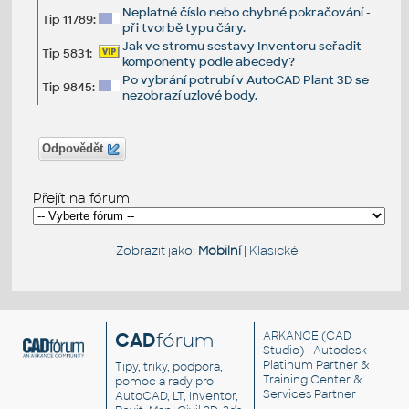
Neplatné číslo nebo chybné pokračování -
Tip 11789:
při tvorbě typu čáry.
Jak ve stromu sestavy Inventoru seřadit
Tip 5831:
komponenty podle abecedy?
Po vybrání potrubí v AutoCAD Plant 3D se
Tip 9845:
nezobrazí uzlové body.
Odpovědět
Přejít na fórum
Zobrazit jako:
Mobilní
|
Klasické
CAD
fórum
ARKANCE
(CAD
Studio) - Autodesk
Platinum Partner &
Tipy, triky, podpora,
Training Center &
pomoc a rady pro
Services Partner
AutoCAD, LT, Inventor,