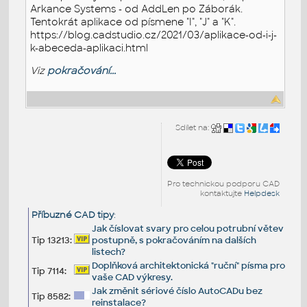
Arkance Systems - od AddLen po Záborák.
Tentokrát aplikace od písmene "I", "J" a "K".
https://blog.cadstudio.cz/2021/03/aplikace-od-i-j-
k-abeceda-aplikaci.html
Viz
pokračování...
Sdílet na:
Pro technickou podporu CAD
kontaktujte
Helpdesk
Příbuzné CAD tipy
:
Jak číslovat svary pro celou potrubní větev
Tip 13213:
postupně, s pokračováním na dalších
listech?
Doplňková architektonická "ruční" písma pro
Tip 7114:
vaše CAD výkresy.
Jak změnit sériové číslo AutoCADu bez
Tip 8582:
reinstalace?