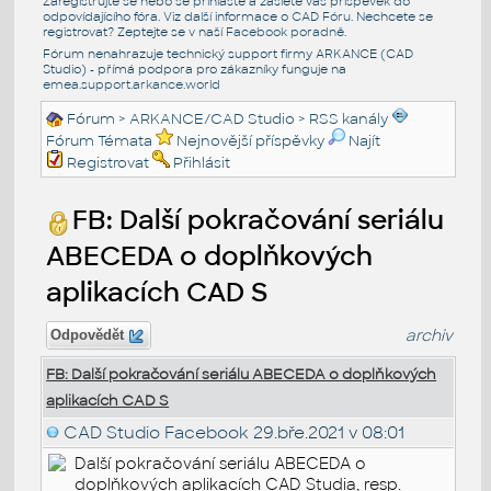
Zaregistrujte se nebo se přihlašte a zašlete váš příspěvek do
odpovídajícího fóra. Viz další informace o
CAD Fóru
. Nechcete se
registrovat? Zeptejte se v naší
Facebook poradně
.
Fórum nenahrazuje technický support firmy ARKANCE (CAD
Studio) - přímá podpora pro zákazníky funguje na
emea.support.arkance.world
Fórum
>
ARKANCE/CAD Studio
>
RSS kanály
Fórum Témata
Nejnovější příspěvky
Najít
Registrovat
Přihlásit
FB: Další pokračování seriálu
ABECEDA o doplňkových
aplikacích CAD S
archiv
Odpovědět
FB: Další pokračování seriálu ABECEDA o doplňkových
aplikacích CAD S
CAD Studio Facebook
29.bře.2021 v 08:01
Další pokračování seriálu ABECEDA o
doplňkových aplikacích CAD Studia, resp.