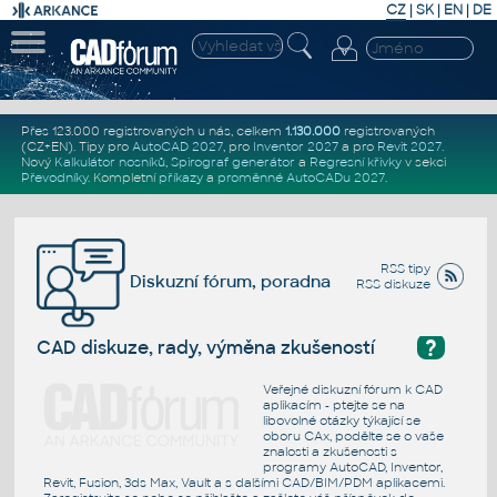
CZ
|
SK
|
EN
|
DE
Přes 123.000 registrovaných u nás, celkem
1.130.000
registrovaných
(CZ+EN)
. Tipy pro
AutoCAD 2027
, pro
Inventor 2027
a pro
Revit 2027
.
Nový
Kalkulátor nosníků
,
Spirograf generátor
a
Regresní křivky
v sekci
Převodníky
.
Kompletní
příkazy
a
proměnné AutoCADu 2027
.
RSS tipy
Diskuzní fórum, poradna
RSS diskuze
?
CAD diskuze, rady, výměna zkušeností
Veřejné diskuzní fórum k CAD
aplikacím - ptejte se na
libovolné otázky týkající se
oboru CAx, podělte se o vaše
znalosti a zkušenosti s
programy AutoCAD, Inventor,
Revit, Fusion, 3ds Max, Vault a s dalšími CAD/BIM/PDM aplikacemi.