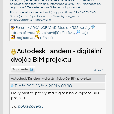
Zaregistrujte se nebo se přihlašte a zašlete váš příspěvek do
odpovídajícího fóra. Viz další informace o
CAD Fóru
. Nechcete se
registrovat? Zeptejte se v naší
Facebook poradně
.
Fórum nenahrazuje technický support firmy ARKANCE (CAD
Studio) - přímá podpora pro zákazníky funguje na
emea.support.arkance.world
Fórum
>
ARKANCE/CAD Studio
>
RSS kanály
Fórum Témata
Nejnovější příspěvky
Najít
Registrovat
Přihlásit
Autodesk Tandem - digitální
dvojče BIM projektu
archiv
Odpovědět
Autodesk Tandem - digitální dvojče BIM projektu
BIMfo RSS
26.čvc.2021 v 08:38
Nový nástroj pro využití digitálního dvojčete BIM
projektu
Viz
pokračování...