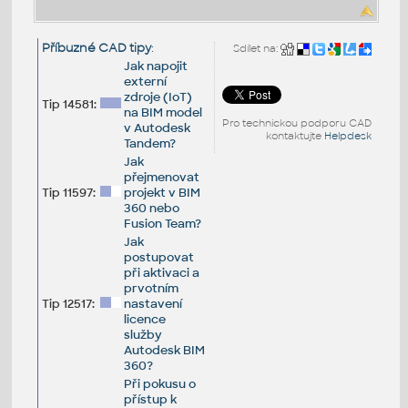
Příbuzné CAD tipy
:
Sdílet na:
Jak napojit
externí
zdroje (IoT)
Tip 14581:
na BIM model
Pro technickou podporu CAD
v Autodesk
kontaktujte
Helpdesk
Tandem?
Jak
přejmenovat
Tip 11597:
projekt v BIM
360 nebo
Fusion Team?
Jak
postupovat
při aktivaci a
prvotním
Tip 12517:
nastavení
licence
služby
Autodesk BIM
360?
Při pokusu o
přístup k