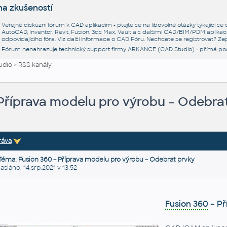
na zkušeností
Veřejné diskuzní fórum k CAD aplikacím - ptejte se na libovolné otázky týkající s
AutoCAD, Inventor, Revit, Fusion, 3ds Max, Vault a s dalšími CAD/BIM/PDM aplikac
odpovídajícího fóra. Viz další informace o
CAD Fóru
. Nechcete se registrovat? Zep
Fórum nenahrazuje technický support firmy ARKANCE (CAD Studio) - přímá po
udio
>
RSS kanály
 Příprava modelu pro výrobu – Odebra
ráva
Téma: Fusion 360 – Příprava modelu pro výrobu – Odebrat prvky
láno: 14.srp.2021 v 13:52
Fusion 360
– Př