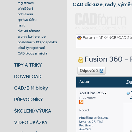
registrace
CAD diskuze, rady, výmě
přihlášení
odhlášení
správa účtu
najít
aktivní témata
archiv konference
Fórum
>
ARKANCE/CAD St
posledních 100 příspěvků
lokality registrací
CAD blogy a média
Fusion 360 –
TIPY A TRIKY
Odpovědět
DOWNLOAD
Autor
Zp
CAD/BIM bloky
YouTube RSS
Zas
RSS roboti
PŘEVODNÍKY
ŠKOLENÍ/VÝUKA
Robot
Přihlášen:
26.úno.2011
VIDEO UKÁZKY
Lokalita:
ČR (Pha)
Používám:
AutoCAD