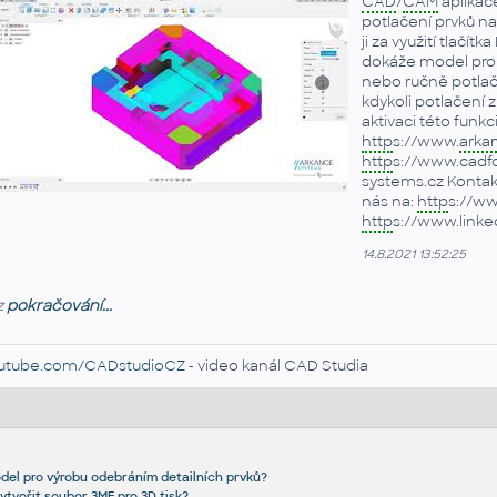
CAD
/
CAM
aplika
potlačení prvků n
ji za využití tlač
dokáže model proh
nebo ručně potlače
kdykoli potlačení z
aktivaci této funk
http
s://www.
arka
http
s://www.cadfo
systems.cz Kontakt
nás na:
http
s://w
http
s://www.link
14.8.2021 13:52:25
z
pokračování...
utube.com/CADstudioCZ
- video kanál CAD Studia
odel pro výrobu odebráním detailních prvků?
ytvořit soubor 3MF pro 3D tisk?