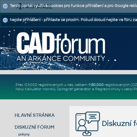
Tento portál využívá cookies pro funkce přihlášení a pro Google rek
CAD FÓRUM - TIPY A TRIKY | UTILITY | DISKUZE | BLOKY |
Nejste přihlášeni - přihlaste se prosím. Pokud dosud nejste ve fóru za
Přes 123.000 registrovaných u nás, celkem
1.130.000
registrovaných (C
Nový
Kalkulátor nosníků
,
Spirograf generátor
a
Regresní křivky
v sekci
P
HLAVNÍ STRÁNKA
Diskuzní 
DISKUZNÍ FÓRUM
pokyny