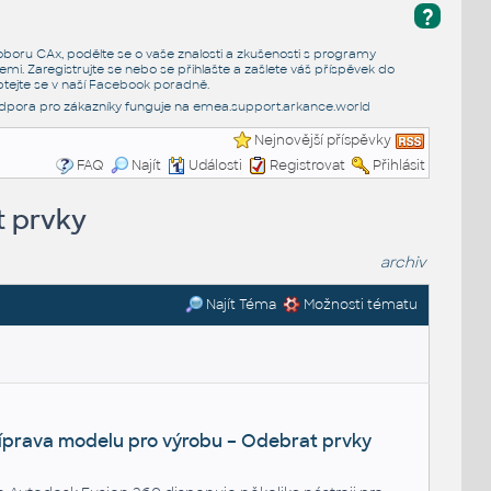
?
e oboru CAx, podělte se o vaše znalosti a zkušenosti s programy
emi. Zaregistrujte se nebo se přihlašte a zašlete váš příspěvek do
tejte se v naší
Facebook poradně
.
dpora pro zákazníky funguje na
emea.support.arkance.world
Nejnovější příspěvky
FAQ
Najít
Události
Registrovat
Přihlásit
t prvky
archiv
Najít Téma
Možnosti tématu
íprava modelu pro výrobu – Odebrat prvky