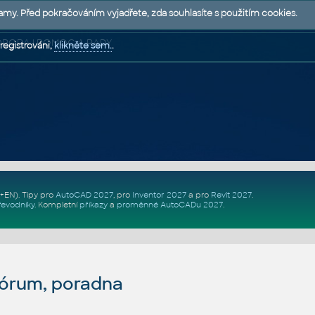
lamy. Před pokračováním vyjadřete, zda souhlasíte s použitím cookies.
 PODPORA | POMOC A RADY
registrováni,
klikněte sem.
.
Z+EN)
. Tipy pro
AutoCAD 2027
, pro
Inventor 2027
a pro
Revit 2027
.
řevodníky
.
Kompletní
příkazy
a
proměnné AutoCADu 2027
.
fórum, poradna