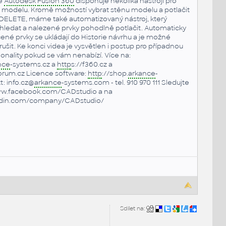
ce
Autodesk
Fusion 360
disponuje několika nástroji pro
a modelu. Kromě možností vybrat stěnu modelu a potlačit
ítka DELETE, máme také automatizovaný nástroj, který
ledat a nalezené prvky pohodlně potlačit. Automaticky
né prvky se ukládají do Historie návrhu a je možné
rušit. Ke konci videa je vysvětlen i postup pro případnou
cionality pokud se vám nenabízí. Více na:
nce
-systems.cz a
http
s://f360.cz a
rum.cz Licence software:
http
://shop.
arkance
-
: info.cz@
arkance
-systems.com - tel. 910 970 111 Sledujte
ww.facebook.com/CADstudio a na
edin.com/company/CADstudio/
Sdílet na: