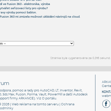
í ve Fusion 360 - elektronika, výroba
ytvářet seřizovací listy pro výrobu?
ravy výroby pomocí šablon.
 Fusion 360 mi zmizela možnost ukládání nástrojů na cloud.
Stránka byla vygenerována za 0,316 sekund.
rum
ARKA
Cente
, podpora, pomoc a rady pro AutoCAD, LT, Inventor, Revit,
KONT
3D, 3ds Max, Fusion, Forma, Vault, PowerMill a další Autodesk
webma
support firmy ARKANCE). Viz
O portálu
.
© 2026 |
Web reklama
na tomto serveru |
Ochrana
podmínky