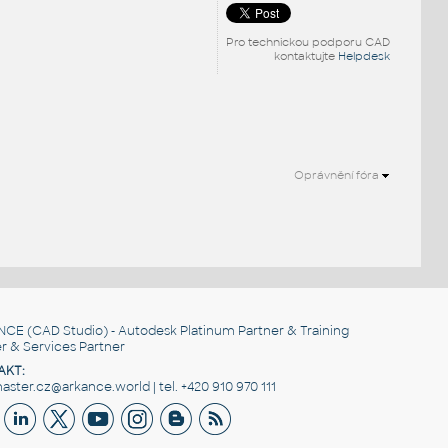
Pro technickou podporu CAD
kontaktujte
Helpdesk
Oprávnění fóra
NCE
(CAD Studio) - Autodesk Platinum Partner & Training
r & Services Partner
AKT:
ster.cz@arkance.world | tel. +420 910 970 111