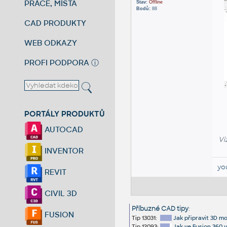
PRÁCE, MÍSTA
Stav:
Offline
Bodů:
88
CAD PRODUKTY
WEB ODKAZY
PROFI PODPORA
ⓘ
PORTÁLY PRODUKTŮ
AUTOCAD
Vi
INVENTOR
yo
REVIT
CIVIL 3D
Příbuzné CAD tipy
:
FUSION
Tip 13031:
Jak připravit 3D m
Tip 12093:
Jak ve Fusion 360 v