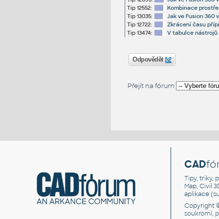
Tip 12552:
Kombinace prostřed
Tip 13035:
Jak ve Fusion 360 v
Tip 12722:
Zkrácení času příp
Tip 13474:
V tabulce nástrojů
Odpovědět
Přejít na fórum
CAD
fó
Tipy, triky
Map, Civil 
aplikace (
Copyright 
soukromí, 