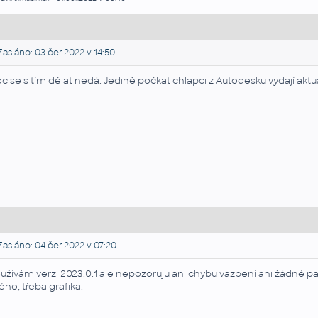
asláno: 03.čer.2022 v 14:50
c se s tím dělat nedá. Jedině počkat chlapci z
Autodesk
u vydají akt
asláno: 04.čer.2022 v 07:20
užívám verzi 2023.0.1 ale nepozoruju ani chybu vazbení ani žádné p
ného, třeba grafika.