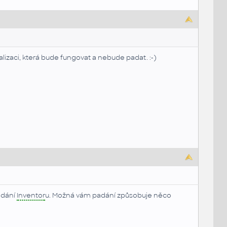
ualizaci, která bude fungovat a nebude padat. :-)
adání
Inventor
u. Možná vám padání způsobuje něco