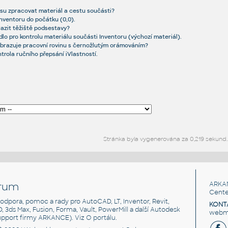
resu zpracovat materiál a cestu součásti?
Inventoru do počátku (0,0).
razit těžiště podsestavy?
idlo pro kontrolu materiálu součásti Inventoru (výchozí materiál).
obrazuje pracovní rovinu s černožlutým orámováním?
ntrola ručního přepsání iVlastností.
Stránka byla vygenerována za 0,219 sekund.
rum
ARKA
Cente
, podpora, pomoc a rady pro AutoCAD, LT, Inventor, Revit,
KONT
3D, 3ds Max, Fusion, Forma, Vault, PowerMill a další Autodesk
webma
support firmy ARKANCE). Viz
O portálu
.