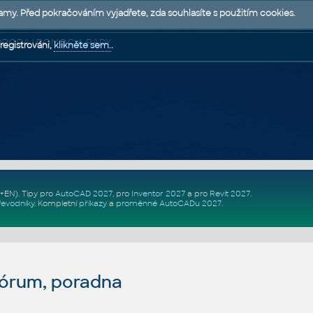
lamy. Před pokračováním vyjadřete, zda souhlasíte s použitím cookies.
 PODPORA | POMOC A RADY
registrováni,
klikněte sem.
.
Z+EN)
. Tipy pro
AutoCAD 2027
, pro
Inventor 2027
a pro
Revit 2027
.
řevodníky
.
Kompletní
příkazy
a
proměnné AutoCADu 2027
.
fórum, poradna