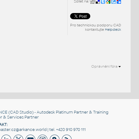
Sdílet na:
Pro technickou podporu CAD
kontaktujte
Helpdesk
Oprávnění fóra
NCE
(CAD Studio) - Autodesk Platinum Partner & Training
r & Services Partner
AKT:
ster.cz@arkance.world | tel. +420 910 970 111