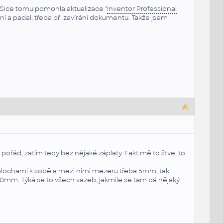
 Sice tomu pomohla aktualizace "
Inventor Professional
lní a padal, třeba při zavírání dokumentu. Takže jsem
 pořád, zatím tedy bez nějaké záplaty. Fakt mě to štve, to
i plochami k sobě a mezi nimi mezeru třeba 5mm, tak
mm. Týká se to všech vazeb, jakmile se tam dá nějaký