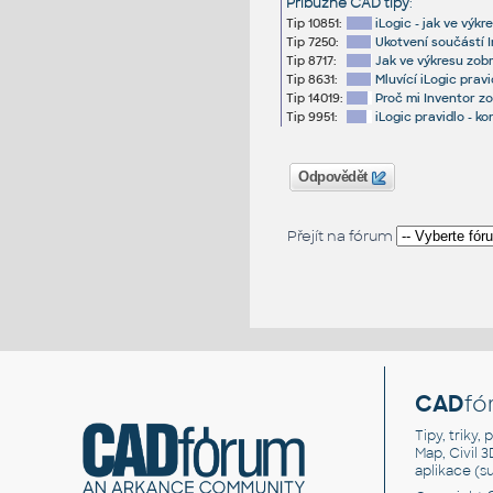
Příbuzné CAD tipy
:
Tip 10851:
iLogic - jak ve výk
Tip 7250:
Ukotvení součástí 
Tip 8717:
Jak ve výkresu zob
Tip 8631:
Mluvící iLogic prav
Tip 14019:
Proč mi Inventor z
Tip 9951:
iLogic pravidlo - ko
Odpovědět
Přejít na fórum
CAD
fó
Tipy, triky
Map, Civil 
aplikace (