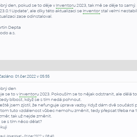
brý den, pokud se to děje v
Inventor
u 2023, tak mě se děje to samý.
23.0.1 Update", ale díky této aktualizaci se
Inventor
stal velmi nestabi
tualizaci zase odinstaloval.
rtin Depta
todo a.s.
asláno: 01.čer.2022 v 05:55
brý den
je se to v
Inventor
u 2023. Pokouším se to nějak odstranit, ale dělá to
 tedy blbost, když se s tím nedá pohnout.
ještě jsem zjistil, že nefunguje úprava vazby. Když dám dvě součást
tom tuto vzdálenost vůbec nemohu změnit, tedy přepsat třeba na 10
změr, tak už nejde změnit.
 se s tím něco dělat?
kuji
avil Jirkasirka1 - 01.čer.2022 v 08:40