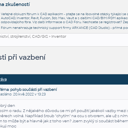
na zkušeností
Veřejné diskuzní fórum k CAD aplikacím - ptejte se na libovolné otázky týkající s
AutoCAD, Inventor, Revit, Fusion, 3ds Max, Vault a s dalšími CAD/BIM/PDM aplikac
odpovídajícího fóra. Viz další informace o
CAD Fóru
. Nechcete se registrovat? Zep
Fórum nenahrazuje technický support firmy ARKANCE (CAD Studio) - přímá po
ctví, strojírenství, CAD/GIS
>
Inventor
i při vazbení
ráva
Téma: pohyb součásti při vazbení
láno: 20.kvě.2022 v 13:23
brý den
osím o radu. Z nějakého důvodu se mi při použití jakékoli vazby mezi
ěrech volná. Například šroub "chytím" na osu s otvorem, ale už s n
m to může být a hlavně jak z toho ven? Jsem zvyklý si součást běhe
kuji moc