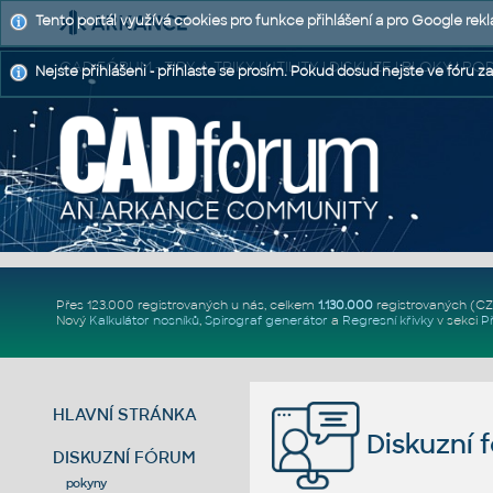
Tento portál využívá cookies pro funkce přihlášení a pro Google rek
CAD FÓRUM - TIPY A TRIKY | UTILITY | DISKUZE | BLOKY |
Nejste přihlášeni - přihlaste se prosím. Pokud dosud nejste ve fóru za
Přes 123.000 registrovaných u nás, celkem
1.130.000
registrovaných (C
Nový
Kalkulátor nosníků
,
Spirograf generátor
a
Regresní křivky
v sekci
P
HLAVNÍ STRÁNKA
Diskuzní 
DISKUZNÍ FÓRUM
pokyny