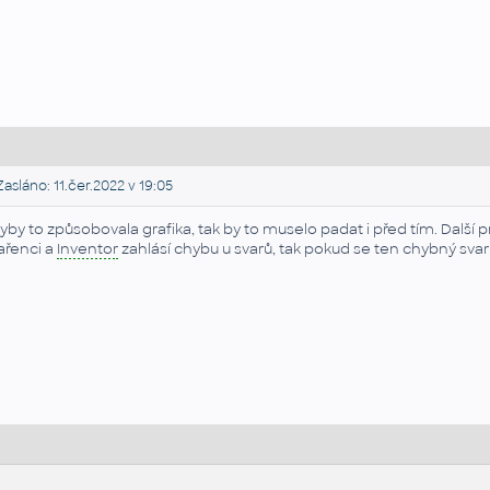
asláno: 11.čer.2022 v 19:05
yby to způsobovala grafika, tak by to muselo padat i před tím. Dalš
ařenci a
Inventor
zahlásí chybu u svarů, tak pokud se ten chybný sva