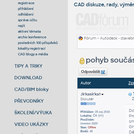
registrace
CAD diskuze, rady, výmě
přihlášení
odhlášení
správa účtu
najít
aktivní témata
archiv konference
Fórum
>
Autodesk - stavebni
posledních 100 příspěvků
lokality registrací
CAD blogy a média
pohyb součást
TIPY A TRIKY
Odpovědět
DOWNLOAD
Autor
Zp
CAD/BIM bloky
Jirkasirka1
Zas
Diskutér
PŘEVODNÍKY
Do
ŠKOLENÍ/VÝUKA
Přihlášen:
05.srp.2019
Pr
Lokalita:
ČR (VY)
Používám:
sm
VIDEO UKÁZKY
Inventor 2020
čí
Stav:
Offline
Dě
Bodů:
46