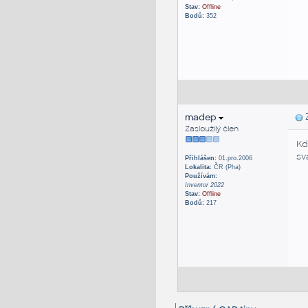
Stav:
Offline
Bodů:
352
madep
Z
Zasloužilý člen
Kd
sv
Přihlášen:
01.pro.2006
Lokalita:
ČR (Pha)
Používám:
Inventor 2022
Stav:
Offline
Bodů:
217