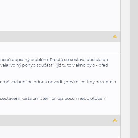
 přesně popsaný problém. Prostě se sestava dostala do
a "volný pohyb součástí" (již tu to vlákno bylo - před
samé vazbení najednou nevadí. (nevím jestli by nezabralo
 sestavení, karta umístění příkaz posun nebo otočení