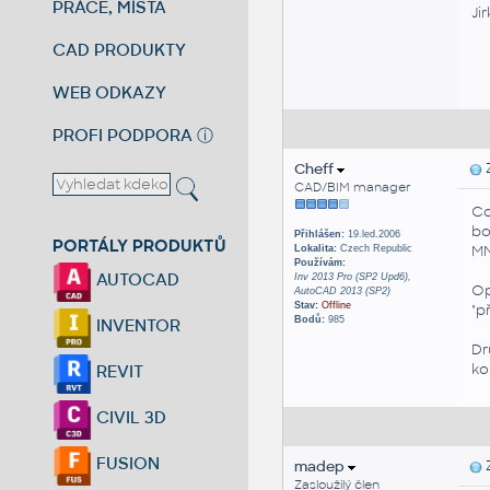
PRÁCE, MÍSTA
Ji
CAD PRODUKTY
WEB ODKAZY
PROFI PODPORA
ⓘ
Cheff
Z
CAD/BIM manager
Co
bo
Přihlášen:
19.led.2006
PORTÁLY PRODUKTŮ
MN
Lokalita:
Czech Republic
Používám:
AUTOCAD
Inv 2013 Pro (SP2 Upd6),
Op
AutoCAD 2013 (SP2)
Stav:
Offline
"p
Bodů:
985
INVENTOR
Dr
ko
REVIT
CIVIL 3D
FUSION
madep
Z
Zasloužilý člen