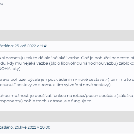
rka
asláno: 25.kvě.2022 v 11:41
 si pamatuju, tak to dělala "nějaká" vazba. Což je bohužel naprosto
du, kdy mu nějaká vazba (šlo o libovolnou náhodnou vazbu) zablokoval
OHA lety).
rava bohužel bývala jen poskládáním v nové sestavě :-( tam mu to 
řesunutí" sestavy ve stromu a tím vytvoření nové sestavy).
uhou možností je používat funkce na rotaci/posun součásti (záložka
mponenty) což je trochu otrava, ale funguje to...
asláno: 26.kvě.2022 v 20:06