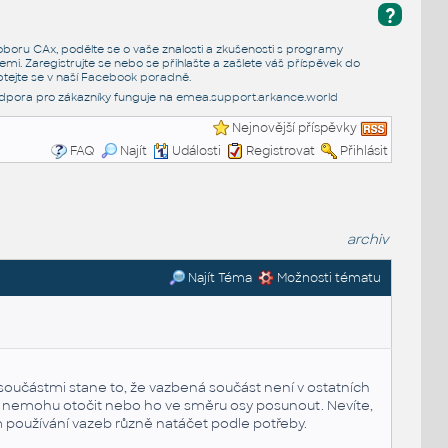
?
e oboru CAx, podělte se o vaše znalosti a zkušenosti s programy
emi. Zaregistrujte se nebo se přihlašte a zašlete váš příspěvek do
tejte se v naší
Facebook poradně
.
dpora pro zákazníky funguje na
emea.support.arkance.world
Nejnovější příspěvky
FAQ
Najít
Události
Registrovat
Přihlásit
archiv
Najít Téma
Možnosti tématu
 součástmi stane to, že vazbená součást není v ostatních
ím nemohu otočit nebo ho ve směru osy posunout. Nevíte,
m používání vazeb různě natáčet podle potřeby.