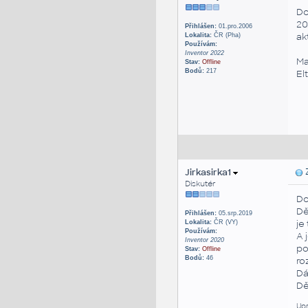
Do
20
Přihlášen:
01.pro.2006
ak
Lokalita:
ČR (Pha)
Používám:
Inventor 2022
Ma
Stav:
Offline
Bodů:
217
El
Jirkasirka1
Z
Diskutér
Do
Dě
Přihlášen:
05.srp.2019
je
Lokalita:
ČR (VY)
Používám:
A 
Inventor 2020
po
Stav:
Offline
Bodů:
46
ro
Dá
Dě
Upr