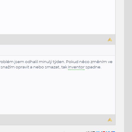
í problém jsem odhalil minulý týden. Pokud něco změním ve
r snažím opravit a nebo smazat, tak
Inventor
spadne.