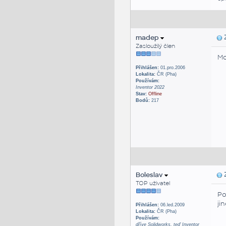
madep
Z
Zasloužilý člen
Mo
Přihlášen:
01.pro.2006
Lokalita:
ČR (Pha)
Používám:
Inventor 2022
Stav:
Offline
Bodů:
217
Boleslav
Z
TOP uživatel
Po
ji
Přihlášen:
06.led.2009
Lokalita:
ČR (Pha)
Používám:
dříve Solidworks, teď Inventor