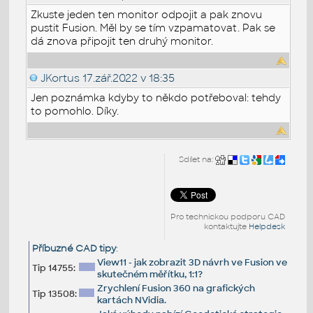
Zkuste jeden ten monitor odpojit a pak znovu
pustit Fusion. Měl by se tím vzpamatovat. Pak se
dá znova připojit ten druhý monitor.
JKortus
17.zář.2022 v 18:35
Jen poznámka kdyby to někdo potřeboval: tehdy
to pomohlo. Díky.
Sdílet na:
Pro technickou podporu CAD
kontaktujte
Helpdesk
Příbuzné CAD tipy
:
View11 - jak zobrazit 3D návrh ve Fusion ve
Tip 14755:
skutečném měřítku, 1:1?
Zrychlení Fusion 360 na grafických
Tip 13508:
kartách NVidia.