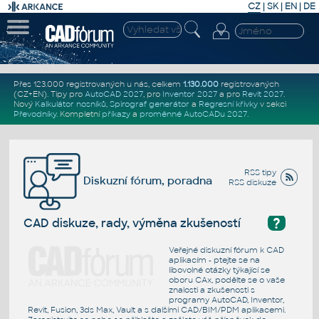
CZ
|
SK
|
EN
|
DE
Přes 123.000 registrovaných u nás, celkem
1.130.000
registrovaných
(CZ+EN)
. Tipy pro
AutoCAD 2027
, pro
Inventor 2027
a pro
Revit 2027
.
Nový
Kalkulátor nosníků
,
Spirograf generátor
a
Regresní křivky
v sekci
Převodníky
.
Kompletní
příkazy
a
proměnné AutoCADu 2027
.
RSS tipy
Diskuzní fórum, poradna
RSS diskuze
?
CAD diskuze, rady, výměna zkušeností
Veřejné diskuzní fórum k CAD
aplikacím - ptejte se na
libovolné otázky týkající se
oboru CAx, podělte se o vaše
znalosti a zkušenosti s
programy AutoCAD, Inventor,
Revit, Fusion, 3ds Max, Vault a s dalšími CAD/BIM/PDM aplikacemi.