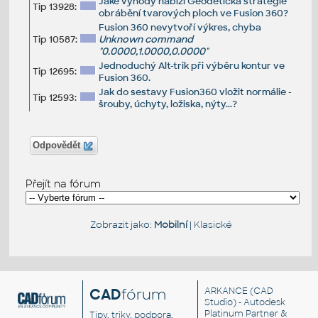
Jaké výhody nabízí Geodetická strategie
Tip 13928:
obrábění tvarových ploch ve Fusion 360?
Fusion 360 nevytvoří výkres, chyba
Tip 10587:
Unknown command
"0.0000,1.0000,0.0000"
Jednoduchý Alt-trik při výběru kontur ve
Tip 12695:
Fusion 360.
Jak do sestavy Fusion360 vložit normálie -
Tip 12593:
šrouby, úchyty, ložiska, nýty...?
Odpovědět
Přejít na fórum
Zobrazit jako:
Mobilní
|
Klasické
CAD
fórum
ARKANCE
(CAD
Studio) - Autodesk
Platinum Partner &
Tipy, triky, podpora,