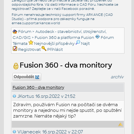
Zaregistrujte se nebo se přihlašte a zašlete váš příspěvek do
odpovídajícího fóra. Viz další informace o
CAD Fóru
. Nechcete se
registrovat? Zeptejte se v naší
Facebook poradně
.
Fórum nenahrazuje technický support firmy ARKANCE (CAD
Studio) - přímá podpora pro zákazníky funguje na
emea.support.arkance.world
Fórum
>
Autodesk - stavebnictví, strojírenství,
CAD/GIS
>
Fusion 360 a platforma Fusion
Fórum
Témata
Nejnovější příspěvky
Najít
Registrovat
Přihlásit
Fusion 360 - dva monitory
archiv
Odpovědět
Fusion 360 - dva monitory
JKortus
16.srp.2022 v 21:52
Zdravím, používám Fusion na počítači se dvěma
monitory a najednou mi nejde spustit, po spuštění
zamrzne. Nemáte nějaký tip?
VlJanecek
16.srp.2022 v 22:07