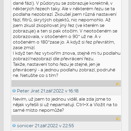
dané fázi). V půdorysu se zobrazuje korektně, v
některých řezech taky. Ale v některém řezu se ta
podlaha nezobrazí. Zkoušel jsem různá nastavení
fází, filtrů, skrytých objektů, nic nepomohlo. Až
jsem zkusil zkopírovat jiný řez (ve kterém se
zobrazuje) a ten si pak otočím. V neotočeném se
zobrazovala, v otočeném o 90° už ne. A v
otočeném o 180°zase jo. A když si řez převrátím,
zase zmizí.
I když ten řez vytvořím znova, stejně mi tu podlahu
zobrazí/nezobrazí dle převrácení řezu.
Takže, nastavení toho řezu je stejné, jen je
převrácený - a jednou podlahu zobrazí, podruhé
ne. Netušíte co s tím?
Peter Jirat
21.zář.2022 v 16:18
Nevím, už jsem to jednou viděl, ale zda jsme to
nějak vyřešili si už nepamatuji. Ctrl+X a Vložit na to
samé místo nepomůže?
sonicer
21.zář.2022 v 22:55