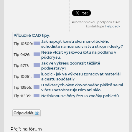
Pro technickou podporu CAD
kontaktujte
Helpdesk
Příbuzné CAD tipy
:
Jak napojit konstrukci monolitického
Tip 10509:
schodiště na nosnou vrstvu stropní desky?
Nelze vložit výškovou kótu na podlahu v
Tip 9426:
půdorysu.
Jak ve výkresu zobrazit těžiště
Tip 8717:
podsestavy?
iLogic - jak ve výkresu zpracovat materiál
Tip 10851:
a cestu součásti?
U některých oken obvodového pláště se mi
Tip 13955:
v řezu nezobrazuje rám ani sklo.
Tip 11339:
Netisknou se čáry řezu a značky pohledů.
Odpovědět
Přejít na fórum