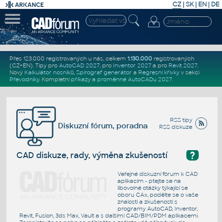
CZ
|
SK
|
EN
|
DE
Přes 123.000 registrovaných u nás, celkem
1.130.000
registrovaných
(CZ+EN)
. Tipy pro
AutoCAD 2027
, pro
Inventor 2027
a pro
Revit 2027
.
Nový
Kalkulátor nosníků
,
Spirograf generátor
a
Regresní křivky
v sekci
Převodníky
.
Kompletní
příkazy
a
proměnné AutoCADu 2027
.
RSS tipy
Diskuzní fórum, poradna
RSS diskuze
?
CAD diskuze, rady, výměna zkušeností
Veřejné diskuzní fórum k CAD
aplikacím - ptejte se na
libovolné otázky týkající se
oboru CAx, podělte se o vaše
znalosti a zkušenosti s
programy AutoCAD, Inventor,
Revit, Fusion, 3ds Max, Vault a s dalšími CAD/BIM/PDM aplikacemi.