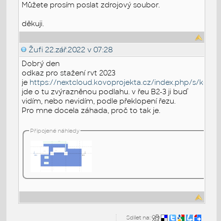
Můžete prosím poslat zdrojový soubor.
děkuji.
Žufi
22.zář.2022 v 07:28
Dobrý den
odkaz pro stažení rvt 2023
je
https://nextcloud.kovoprojekta.cz/index.php/s/keb
jde o tu zvýrazněnou podlahu. v řeu B2-3 ji buď
vidím, nebo nevidím, podle překlopení řezu.
Pro mne docela záhada, proč to tak je.
Připojené náhledy
Sdílet na: