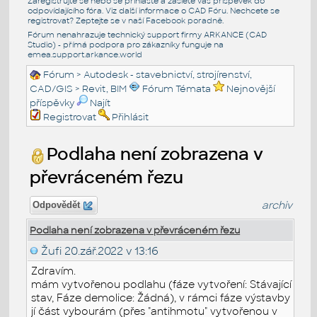
Zaregistrujte se nebo se přihlašte a zašlete váš příspěvek do
odpovídajícího fóra. Viz další informace o
CAD Fóru
. Nechcete se
registrovat? Zeptejte se v naší
Facebook poradně
.
Fórum nenahrazuje technický support firmy ARKANCE (CAD
Studio) - přímá podpora pro zákazníky funguje na
emea.support.arkance.world
Fórum
>
Autodesk - stavebnictví, strojírenství,
CAD/GIS
>
Revit, BIM
Fórum Témata
Nejnovější
příspěvky
Najít
Registrovat
Přihlásit
Podlaha není zobrazena v
převráceném řezu
archiv
Odpovědět
Podlaha není zobrazena v převráceném řezu
Žufi
20.zář.2022 v 13:16
Zdravím.
mám vytvořenou podlahu (fáze vytvoření: Stávající
stav, Fáze demolice: Žádná), v rámci fáze výstavby
jí část vybourám (přes "antihmotu" vytvořenou v