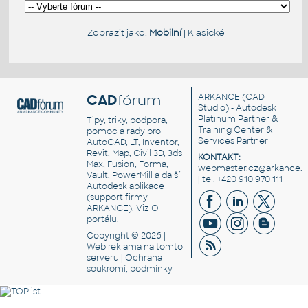
Zobrazit jako:
Mobilní
|
Klasické
CAD
fórum
ARKANCE
(CAD
Studio) - Autodesk
Platinum Partner &
Tipy, triky, podpora,
Training Center &
pomoc a rady pro
Services Partner
AutoCAD, LT, Inventor,
Revit, Map, Civil 3D, 3ds
KONTAKT:
Max, Fusion, Forma,
webmaster.cz@arkance.w
Vault, PowerMill a další
| tel. +420 910 970 111
Autodesk aplikace
(support firmy
ARKANCE). Viz
O
portálu
.
Copyright © 2026 |
Web reklama
na tomto
serveru |
Ochrana
soukromí, podmínky