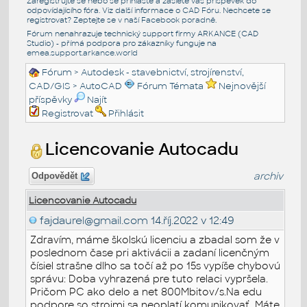
Zaregistrujte se nebo se přihlašte a zašlete váš příspěvek do
odpovídajícího fóra. Viz další informace o
CAD Fóru
. Nechcete se
registrovat? Zeptejte se v naší
Facebook poradně
.
Fórum nenahrazuje technický support firmy ARKANCE (CAD
Studio) - přímá podpora pro zákazníky funguje na
emea.support.arkance.world
Fórum
>
Autodesk - stavebnictví, strojírenství,
CAD/GIS
>
AutoCAD
Fórum Témata
Nejnovější
příspěvky
Najít
Registrovat
Přihlásit
Licencovanie Autocadu
archiv
Odpovědět
Licencovanie Autocadu
fajdaurel@gmail.com
14.říj.2022 v 12:49
Zdravím, máme školskú licenciu a zbadal som že v
poslednom čase pri aktivácii a zadaní licenčným
čísiel strašne dlho sa točí až po 15s vypíše chybovú
správu: Doba vyhrazená pre tuto relaci vypršela.
Pričom PC ako delo a net 800Mbitov/s.Na edu
podpore so strojmi sa neoplatí komunikovať. Máte