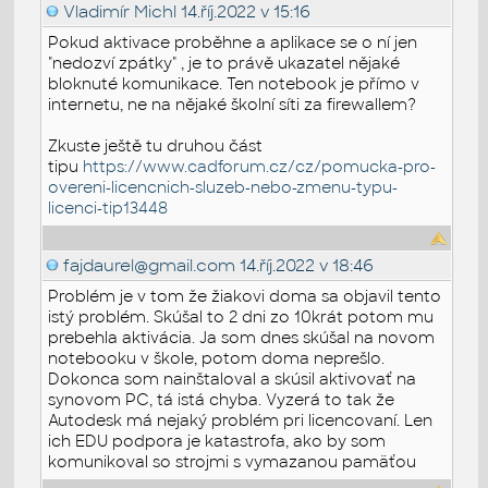
Vladimír Michl
14.říj.2022 v 15:16
Pokud aktivace proběhne a aplikace se o ní jen
"nedozví zpátky" , je to právě ukazatel nějaké
bloknuté komunikace. Ten notebook je přímo v
internetu, ne na nějaké školní síti za firewallem?
Zkuste ještě tu druhou část
tipu
https://www.cadforum.cz/cz/pomucka-pro-
overeni-licencnich-sluzeb-nebo-zmenu-typu-
licenci-tip13448
fajdaurel@gmail.com
14.říj.2022 v 18:46
Problém je v tom že žiakovi doma sa objavil tento
istý problém. Skúšal to 2 dni zo 10krát potom mu
prebehla aktivácia. Ja som dnes skúšal na novom
notebooku v škole, potom doma neprešlo.
Dokonca som nainštaloval a skúsil aktivovať na
synovom PC, tá istá chyba. Vyzerá to tak že
Autodesk má nejaký problém pri licencovaní. Len
ich EDU podpora je katastrofa, ako by som
komunikoval so strojmi s vymazanou pamäťou