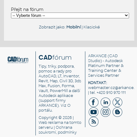
Přejít na fórum
Zobrazit jako:
Mobilní
|
Klasické
CAD
fórum
ARKANCE
(CAD
Studio) - Autodesk
Platinum Partner &
Tipy, triky, podpora,
Training Center &
pomoc a rady pro
Services Partner
AutoCAD, LT, Inventor,
Revit, Map, Civil 3D, 3ds
KONTAKT:
Max, Fusion, Forma,
webmaster.cz@arkance.w
Vault, PowerMill a další
| tel. +420 910 970 111
Autodesk aplikace
(support firmy
ARKANCE). Viz
O
portálu
.
Copyright © 2026 |
Web reklama
na tomto
serveru |
Ochrana
soukromí, podmínky