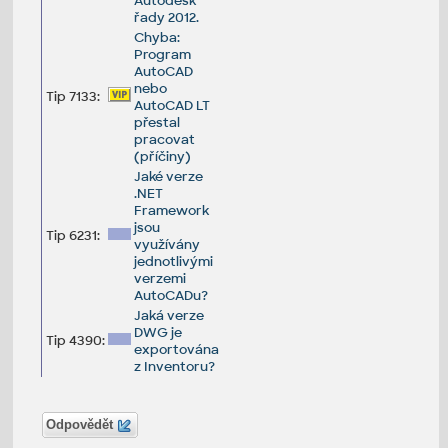
Autodesk
řady 2012.
Chyba:
Program
AutoCAD
nebo
Tip 7133:
AutoCAD LT
přestal
pracovat
(příčiny)
Jaké verze
.NET
Framework
jsou
Tip 6231:
využívány
jednotlivými
verzemi
AutoCADu?
Jaká verze
DWG je
Tip 4390:
exportována
z Inventoru?
Odpovědět