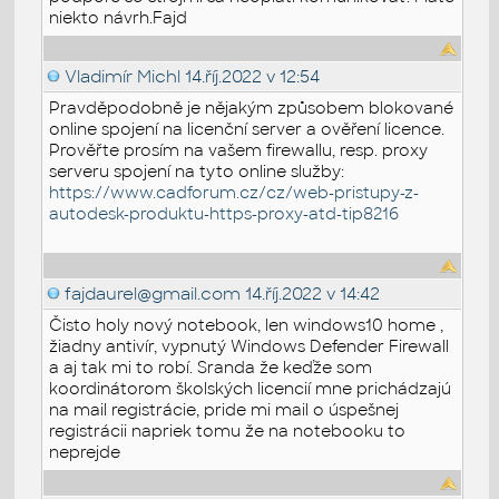
niekto návrh.Fajd
Vladimír Michl
14.říj.2022 v 12:54
Pravděpodobně je nějakým způsobem blokované
online spojení na licenční server a ověření licence.
Prověřte prosím na vašem firewallu, resp. proxy
serveru spojení na tyto online služby:
https://www.cadforum.cz/cz/web-pristupy-z-
autodesk-produktu-https-proxy-atd-tip8216
fajdaurel@gmail.com
14.říj.2022 v 14:42
Čisto holy nový notebook, len windows10 home ,
žiadny antivír, vypnutý Windows Defender Firewall
a aj tak mi to robí. Sranda že keďže som
koordinátorom školských licencií mne prichádzajú
na mail registrácie, pride mi mail o úspešnej
registrácii napriek tomu že na notebooku to
neprejde