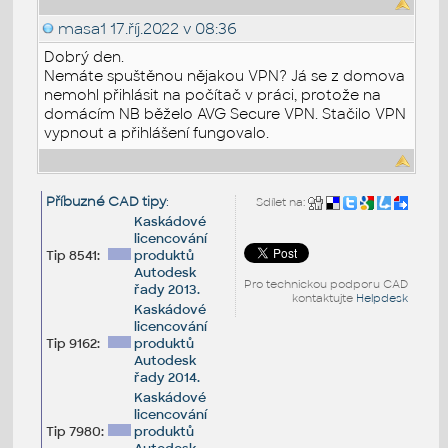
masa1
17.říj.2022 v 08:36
Dobrý den.
Nemáte spuštěnou nějakou VPN? Já se z domova
nemohl přihlásit na počítač v práci, protože na
domácím NB běželo AVG Secure VPN. Stačilo VPN
vypnout a přihlášení fungovalo.
Příbuzné CAD tipy
:
Sdílet na:
Kaskádové
licencování
Tip 8541:
produktů
Autodesk
Pro technickou podporu CAD
řady 2013.
kontaktujte
Helpdesk
Kaskádové
licencování
Tip 9162:
produktů
Autodesk
řady 2014.
Kaskádové
licencování
Tip 7980:
produktů