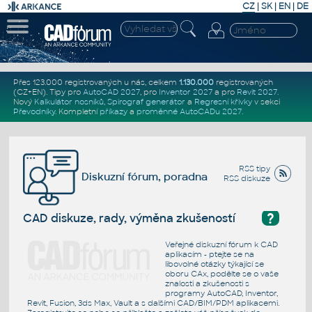
CZ
|
SK
|
EN
|
DE
Přes 123.000 registrovaných u nás, celkem
1.130.000
registrovaných
(CZ+EN)
. Tipy pro
AutoCAD 2027
, pro
Inventor 2027
a pro
Revit 2027
.
Nový
Kalkulátor nosníků
,
Spirograf generátor
a
Regresní křivky
v sekci
Převodníky
.
Kompletní
příkazy
a
proměnné AutoCADu 2027
.
RSS tipy
Diskuzní fórum, poradna
RSS diskuze
?
CAD diskuze, rady, výměna zkušeností
Veřejné diskuzní fórum k CAD
aplikacím - ptejte se na
libovolné otázky týkající se
oboru CAx, podělte se o vaše
znalosti a zkušenosti s
programy AutoCAD, Inventor,
Revit, Fusion, 3ds Max, Vault a s dalšími CAD/BIM/PDM aplikacemi.