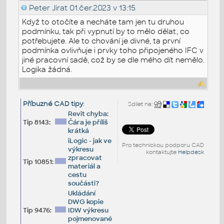
Peter Jirat
01.čer.2023 v 13:15
Když to otočíte a necháte tam jen tu druhou
podmínku, tak při vypnutí by to mělo dělat, co
potřebujete. Ale to chování je divné, ta první
podmínka ovlivňuje i prvky toho připojeného IFC v
jiné pracovní sadě, což by se dle mého dít nemělo.
Logika žádná.
Příbuzné CAD tipy
:
Sdílet na:
Revit chyba:
Tip 8143:
Čára je příliš
krátká
iLogic - jak ve
Pro technickou podporu CAD
výkresu
kontaktujte
Helpdesk
zpracovat
Tip 10851:
materiál a
cestu
součásti?
Ukládání
DWG kopie
Tip 9476:
IDW výkresu
pojmenované