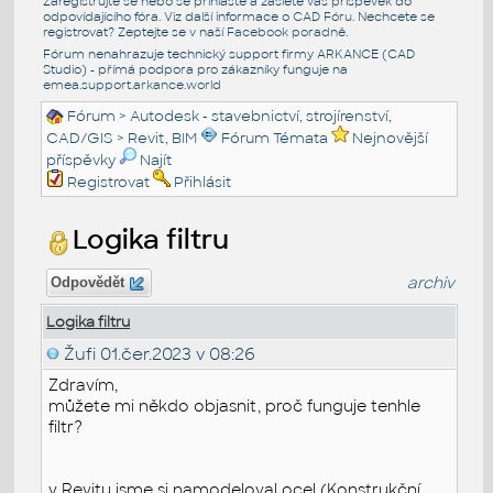
Zaregistrujte se nebo se přihlašte a zašlete váš příspěvek do
odpovídajícího fóra. Viz další informace o
CAD Fóru
. Nechcete se
registrovat? Zeptejte se v naší
Facebook poradně
.
Fórum nenahrazuje technický support firmy ARKANCE (CAD
Studio) - přímá podpora pro zákazníky funguje na
emea.support.arkance.world
Fórum
>
Autodesk - stavebnictví, strojírenství,
CAD/GIS
>
Revit, BIM
Fórum Témata
Nejnovější
příspěvky
Najít
Registrovat
Přihlásit
Logika filtru
archiv
Odpovědět
Logika filtru
Žufi
01.čer.2023 v 08:26
Zdravím,
můžete mi někdo objasnit, proč funguje tenhle
filtr?
v Revitu jsme si namodeloval ocel (Konstrukční