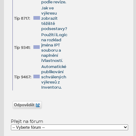
podle revize.
Jak ve
výkresu
Tip 8717:
zobrazit
těžiště
podsestavy?
Použití iLogic
na rozklad
jména IPT
Tip 9341:
souboru a
naplnění
iVlastností.
Automatické
publikování
Tip 9467:
schválených
výkresů z
Inventoru.
Odpovědět
Přejít na fórum