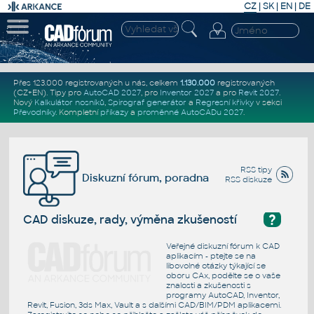
CZ
|
SK
|
EN
|
DE
Přes 123.000 registrovaných u nás, celkem
1.130.000
registrovaných
(CZ+EN)
. Tipy pro
AutoCAD 2027
, pro
Inventor 2027
a pro
Revit 2027
.
Nový
Kalkulátor nosníků
,
Spirograf generátor
a
Regresní křivky
v sekci
Převodníky
.
Kompletní
příkazy
a
proměnné AutoCADu 2027
.
RSS tipy
Diskuzní fórum, poradna
RSS diskuze
?
CAD diskuze, rady, výměna zkušeností
Veřejné diskuzní fórum k CAD
aplikacím - ptejte se na
libovolné otázky týkající se
oboru CAx, podělte se o vaše
znalosti a zkušenosti s
programy AutoCAD, Inventor,
Revit, Fusion, 3ds Max, Vault a s dalšími CAD/BIM/PDM aplikacemi.