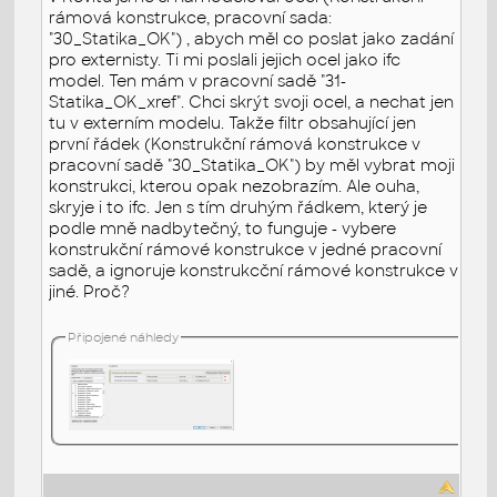
rámová konstrukce, pracovní sada:
"30_Statika_OK") , abych měl co poslat jako zadání
pro externisty. Ti mi poslali jejich ocel jako ifc
model. Ten mám v pracovní sadě "31-
Statika_OK_xref". Chci skrýt svoji ocel, a nechat jen
tu v externím modelu. Takže filtr obsahující jen
první řádek (Konstrukční rámová konstrukce v
pracovní sadě "30_Statika_OK") by měl vybrat moji
konstrukci, kterou opak nezobrazím. Ale ouha,
skryje i to ifc. Jen s tím druhým řádkem, který je
podle mně nadbytečný, to funguje - vybere
konstrukční rámové konstrukce v jedné pracovní
sadě, a ignoruje konstrukcční rámové konstrukce v
jiné. Proč?
Připojené náhledy