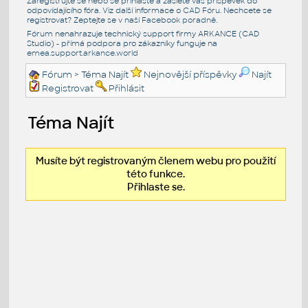
Zaregistrujte se nebo se přihlašte a zašlete váš příspěvek do
odpovídajícího fóra. Viz další informace o
CAD Fóru
. Nechcete se
registrovat? Zeptejte se v naší
Facebook poradně
.
Fórum nenahrazuje technický support firmy ARKANCE (CAD
Studio) - přímá podpora pro zákazníky funguje na
emea.support.arkance.world
Fórum
> Téma Najít
Nejnovější příspěvky
Najít
Registrovat
Přihlásit
Téma Najít
Musíte být registrovaným členem webu pro použití
této funkce.
Přihlaste se.