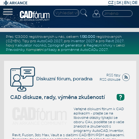
CZ
|
SK
|
EN
|
DE
Přes 123.000 registrovaných u nás, celkem
1.130.000
registrovaných
(CZ+EN)
. Tipy pro
AutoCAD 2027
, pro
Inventor 2027
a pro
Revit 2027
.
Nový
Kalkulátor nosníků
,
Spirograf generátor
a
Regresní křivky
v sekci
Převodníky
.
Kompletní
příkazy
a
proměnné AutoCADu 2027
.
RSS tipy
Diskuzní fórum, poradna
RSS diskuze
?
CAD diskuze, rady, výměna zkušeností
Veřejné diskuzní fórum k CAD
aplikacím - ptejte se na
libovolné otázky týkající se
oboru CAx, podělte se o vaše
znalosti a zkušenosti s
programy AutoCAD, Inventor,
Revit, Fusion, 3ds Max, Vault a s dalšími CAD/BIM/PDM aplikacemi.