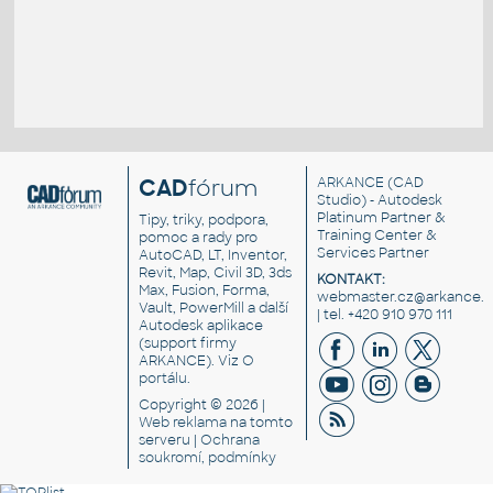
CAD
fórum
ARKANCE
(CAD
Studio) - Autodesk
Platinum Partner &
Tipy, triky, podpora,
Training Center &
pomoc a rady pro
Services Partner
AutoCAD, LT, Inventor,
Revit, Map, Civil 3D, 3ds
KONTAKT:
Max, Fusion, Forma,
webmaster.cz@arkance.w
Vault, PowerMill a další
| tel. +420 910 970 111
Autodesk aplikace
(support firmy
ARKANCE). Viz
O
portálu
.
Copyright © 2026 |
Web reklama
na tomto
serveru |
Ochrana
soukromí, podmínky