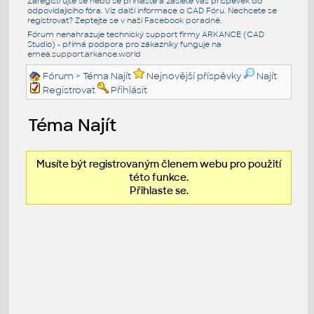
Zaregistrujte se nebo se přihlašte a zašlete váš příspěvek do
odpovídajícího fóra. Viz další informace o
CAD Fóru
. Nechcete se
registrovat? Zeptejte se v naší
Facebook poradně
.
Fórum nenahrazuje technický support firmy ARKANCE (CAD
Studio) - přímá podpora pro zákazníky funguje na
emea.support.arkance.world
Fórum
> Téma Najít
Nejnovější příspěvky
Najít
Registrovat
Přihlásit
Téma Najít
Musíte být registrovaným členem webu pro použití
této funkce.
Přihlaste se.