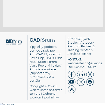
CAD
fórum
ARKANCE
(CAD
Studio) - Autodesk
Platinum Partner &
Tipy, triky, podpora,
Training Center &
pomoc a rady pro
Services Partner
AutoCAD, LT, Inventor,
Revit, Map, Civil 3D, 3ds
KONTAKT:
Max, Fusion, Forma,
webmaster.cz@arkance.w
Vault, PowerMill a další
| tel. +420 910 970 111
Autodesk aplikace
(support firmy
ARKANCE). Viz
O
portálu
.
Copyright © 2026 |
Web reklama
na tomto
serveru |
Ochrana
soukromí, podmínky