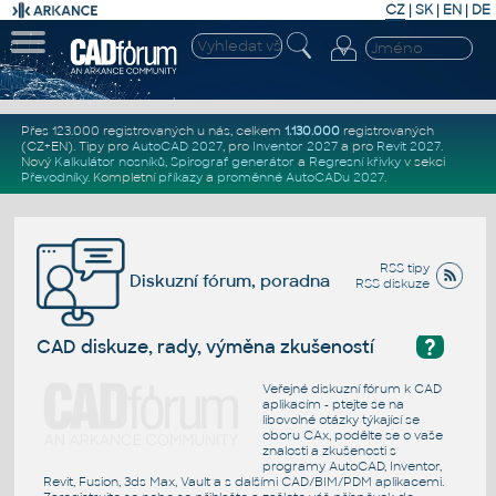
CZ
|
SK
|
EN
|
DE
Přes 123.000 registrovaných u nás, celkem
1.130.000
registrovaných
(CZ+EN)
. Tipy pro
AutoCAD 2027
, pro
Inventor 2027
a pro
Revit 2027
.
Nový
Kalkulátor nosníků
,
Spirograf generátor
a
Regresní křivky
v sekci
Převodníky
.
Kompletní
příkazy
a
proměnné AutoCADu 2027
.
RSS tipy
Diskuzní fórum, poradna
RSS diskuze
?
CAD diskuze, rady, výměna zkušeností
Veřejné diskuzní fórum k CAD
aplikacím - ptejte se na
libovolné otázky týkající se
oboru CAx, podělte se o vaše
znalosti a zkušenosti s
programy AutoCAD, Inventor,
Revit, Fusion, 3ds Max, Vault a s dalšími CAD/BIM/PDM aplikacemi.