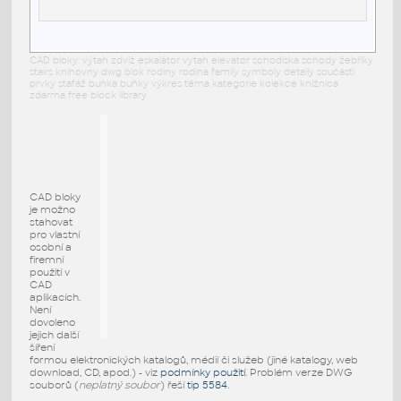
CAD bloky: výtah zdviž eskalátor vytah elevator schodiska schody žebříky
stairs knihovny dwg blok rodiny rodina family symboly detaily součásti
prvky stafáž buňka buňky výkres téma kategorie kolekce knižnica
zdarma free block library
CAD bloky
je možno
stahovat
pro vlastní
osobní a
firemní
použití v
CAD
aplikacích.
Není
dovoleno
jejich další
šíření
formou elektronických katalogů, médií či služeb (jiné katalogy, web
download, CD, apod.) - viz
podmínky použití
. Problém verze DWG
souborů (
neplatný soubor
) řeší
tip 5584
.