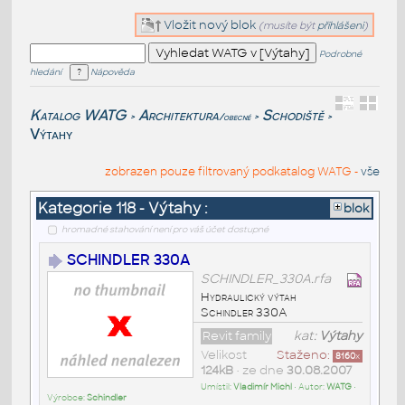
Vložit nový blok
(musíte být
přihlášeni
)
Podrobné
hledání
Nápověda
Katalog WATG
Architektura
Schodiště
/obecné
>
>
>
Výtahy
zobrazen pouze filtrovaný podkatalog WATG -
vše
Kategorie 118 - Výtahy :
blok
hromadné stahování není pro váš účet dostupné
SCHINDLER 330A
SCHINDLER_330A.rfa
Hydraulický výtah
Schindler 330A
Revit family
kat:
Výtahy
Velikost
Staženo:
8160
x
124kB
• ze dne
30.08.2007
Umístil:
Vladimír Michl
• Autor:
WATG
•
Výrobce:
Schindler