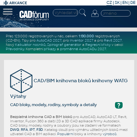
CZ
|
SK
|
EN
|
DE
Přes 123.000 registrovaných u nás, celkem
1.130.000
registrovaných
(CZ+EN)
. Tipy pro
AutoCAD 2027
, pro
Inventor 2027
a pro
Revit 2027
.
Nový
Kalkulátor nosníků
,
Spirograf generátor
a
Regresní křivky
v sekci
Převodníky
.
Kompletní
příkazy
a
proměnné AutoCADu 2027
.
CAD/BIM knihovna bloků knihovny WATG
Výtahy
?
CAD bloky, modely, rodiny, symboly a detaily
Bezplatná knihovna CAD a BIM bloků
pro AutoCAD, AutoCAD LT, Revit,
Inventor, Fusion 360 a další 2D a 3D CAD aplikace firmy Autodesk.
CAD bloky, modely, rodiny a soubory jsou ke stažení ve formátech
DWG
,
RFA
,
IPT
,
F3D
. Katalog slouží pro výměnu užitečných bloků mezi
uživateli CAD a BIM aplikací.
Populární
bloky a knihovny
výrobců
.