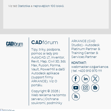
Viz též
Statistika
a
nejnovějších 100 bloků
.
CAD
fórum
ARKANCE
(CAD
Studio) - Autodesk
Platinum Partner &
Tipy, triky, podpora,
Training Center &
pomoc a rady pro
Services Partner
AutoCAD, LT, Inventor,
Revit, Map, Civil 3D, 3ds
KONTAKT:
Max, Fusion, Forma,
webmaster.cz@arkance.w
Vault, PowerMill a další
| tel. +420 910 970 111
Autodesk aplikace
(support firmy
ARKANCE). Viz
O
portálu
.
Copyright © 2026 |
Web reklama
na tomto
serveru |
Ochrana
soukromí, podmínky