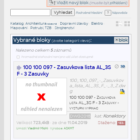
Vložit nový blok
(musíte být
přihlášeni
)
Podrobné hledání
Nápověda
Katalog
:
Architektura
•
Dopravní stavby
•
Elektro
•
/obecné
Mapování
•
Potrubí, TZB
•
Strojírenství
Vybrané bloky
:
blok
(zvolte kategorii vlevo)
Nalezeno celkem
5
záznamů
hromadné stahování není pro váš účet dostupné
100 100 097 - Zasuvkova lista AL_3S
F - 3 Zasuvky
100_100_097_-_Zasuvkov
a_lista_AL_3S_F_-_3_Z.dw
g
100 100 097 - Zasuvkova
lista AL_3S F - 3 Zasuvky -
vystupni vypinac
DWG2018
kat:
Konektory
Velikost
723,4kB
• ze dne
11.04.2019
Staženo:
183
x
Umístil:
Vladimír Michl
• Výrobce:
ASKMT