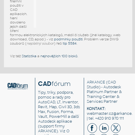
firemní
použití v
CAD
aplikacích.
Není
dovoleno
jejich další
šíření
formou elektronických katalogů, médií či služeb (jiné katalogy, web
download, CD, apod.) - viz
podmínky použití
. Problém verze DWG
souborů (
neplatný soubor
) řeší
tip 5584
.
Viz též
Statistika
a
nejnovějších 100 bloků
.
CAD
fórum
ARKANCE
(CAD
Studio) - Autodesk
Platinum Partner &
Tipy, triky, podpora,
Training Center &
pomoc a rady pro
Services Partner
AutoCAD, LT, Inventor,
Revit, Map, Civil 3D, 3ds
KONTAKT:
Max, Fusion, Forma,
webmaster.cz@arkance.w
Vault, PowerMill a další
| tel. +420 910 970 111
Autodesk aplikace
(support firmy
ARKANCE). Viz
O