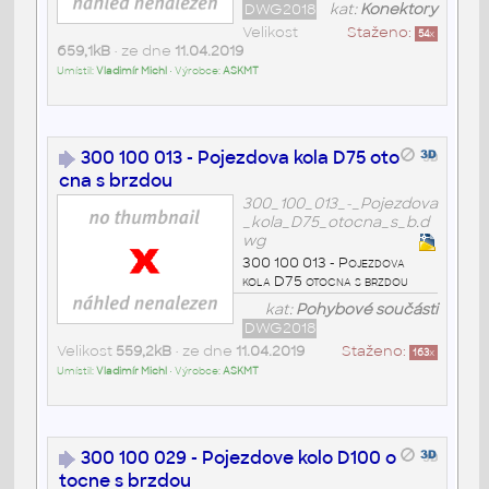
DWG2018
kat:
Konektory
Velikost
Staženo:
54
x
659,1kB
• ze dne
11.04.2019
Umístil:
Vladimír Michl
• Výrobce:
ASKMT
300 100 013 - Pojezdova kola D75 oto
cna s brzdou
300_100_013_-_Pojezdova
_kola_D75_otocna_s_b.d
wg
300 100 013 - Pojezdova
kola D75 otocna s brzdou
kat:
Pohybové součásti
DWG2018
Velikost
559,2kB
• ze dne
11.04.2019
Staženo:
163
x
Umístil:
Vladimír Michl
• Výrobce:
ASKMT
300 100 029 - Pojezdove kolo D100 o
tocne s brzdou