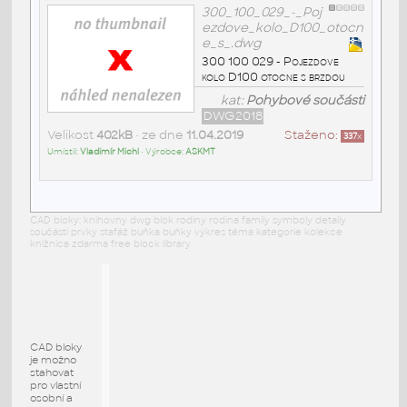
300_100_029_-_Poj
ezdove_kolo_D100_otocn
e_s_.dwg
300 100 029 - Pojezdove
kolo D100 otocne s brzdou
kat:
Pohybové součásti
DWG2018
Velikost
402kB
• ze dne
11.04.2019
Staženo:
337
x
Umístil:
Vladimír Michl
• Výrobce:
ASKMT
CAD bloky: knihovny dwg blok rodiny rodina family symboly detaily
součásti prvky stafáž buňka buňky výkres téma kategorie kolekce
knižnica zdarma free block library
CAD bloky
je možno
stahovat
pro vlastní
osobní a