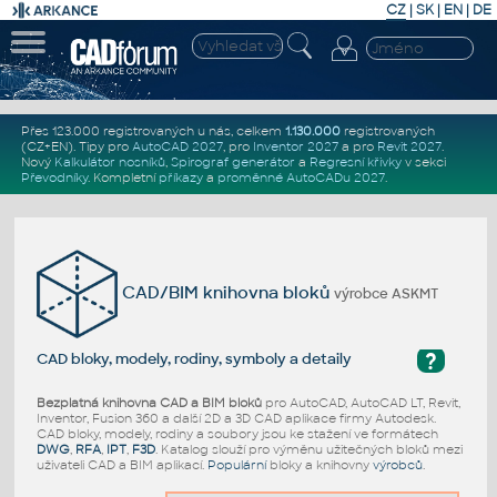
CZ
|
SK
|
EN
|
DE
Přes 123.000 registrovaných u nás, celkem
1.130.000
registrovaných
(CZ+EN)
. Tipy pro
AutoCAD 2027
, pro
Inventor 2027
a pro
Revit 2027
.
Nový
Kalkulátor nosníků
,
Spirograf generátor
a
Regresní křivky
v sekci
Převodníky
.
Kompletní
příkazy
a
proměnné AutoCADu 2027
.
CAD/BIM knihovna bloků
výrobce ASKMT
?
CAD bloky, modely, rodiny, symboly a detaily
Bezplatná knihovna CAD a BIM bloků
pro AutoCAD, AutoCAD LT, Revit,
Inventor, Fusion 360 a další 2D a 3D CAD aplikace firmy Autodesk.
CAD bloky, modely, rodiny a soubory jsou ke stažení ve formátech
DWG
,
RFA
,
IPT
,
F3D
. Katalog slouží pro výměnu užitečných bloků mezi
uživateli CAD a BIM aplikací.
Populární
bloky a knihovny
výrobců
.