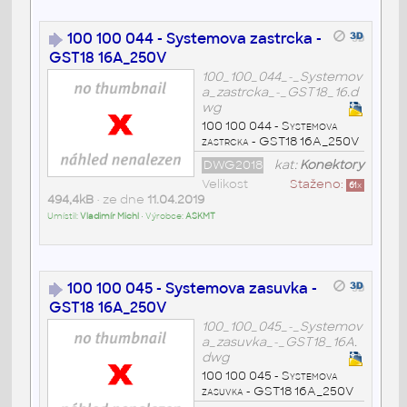
100 100 044 - Systemova zastrcka -
GST18 16A_250V
100_100_044_-_Systemov
a_zastrcka_-_GST18_16.d
wg
100 100 044 - Systemova
zastrcka - GST18 16A_250V
DWG2018
kat:
Konektory
Velikost
Staženo:
61
x
494,4kB
• ze dne
11.04.2019
Umístil:
Vladimír Michl
• Výrobce:
ASKMT
100 100 045 - Systemova zasuvka -
GST18 16A_250V
100_100_045_-_Systemov
a_zasuvka_-_GST18_16A.
dwg
100 100 045 - Systemova
zasuvka - GST18 16A_250V