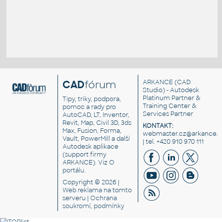
CAD
fórum
ARKANCE
(CAD
Studio) - Autodesk
Platinum Partner &
Tipy, triky, podpora,
Training Center &
pomoc a rady pro
Services Partner
AutoCAD, LT, Inventor,
Revit, Map, Civil 3D, 3ds
KONTAKT:
Max, Fusion, Forma,
webmaster.cz@arkance.w
Vault, PowerMill a další
| tel. +420 910 970 111
Autodesk aplikace
(support firmy
ARKANCE). Viz
O
portálu
.
Copyright © 2026 |
Web reklama
na tomto
serveru |
Ochrana
soukromí, podmínky