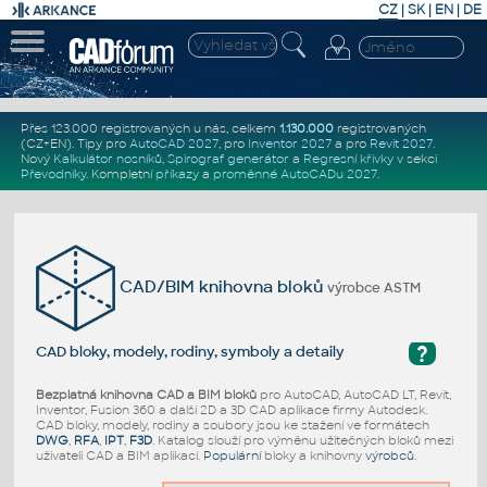
CZ
|
SK
|
EN
|
DE
Přes 123.000 registrovaných u nás, celkem
1.130.000
registrovaných
(CZ+EN)
. Tipy pro
AutoCAD 2027
, pro
Inventor 2027
a pro
Revit 2027
.
Nový
Kalkulátor nosníků
,
Spirograf generátor
a
Regresní křivky
v sekci
Převodníky
.
Kompletní
příkazy
a
proměnné AutoCADu 2027
.
CAD/BIM knihovna bloků
výrobce ASTM
?
CAD bloky, modely, rodiny, symboly a detaily
Bezplatná knihovna CAD a BIM bloků
pro AutoCAD, AutoCAD LT, Revit,
Inventor, Fusion 360 a další 2D a 3D CAD aplikace firmy Autodesk.
CAD bloky, modely, rodiny a soubory jsou ke stažení ve formátech
DWG
,
RFA
,
IPT
,
F3D
. Katalog slouží pro výměnu užitečných bloků mezi
uživateli CAD a BIM aplikací.
Populární
bloky a knihovny
výrobců
.