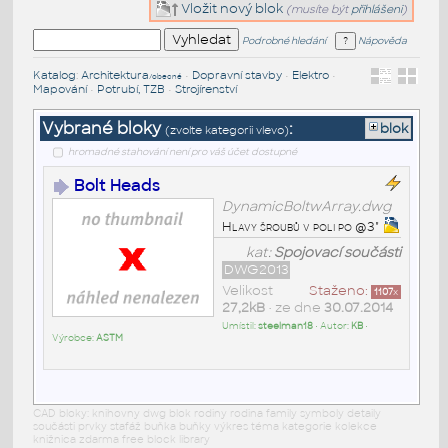
Vložit nový blok
(musíte být
přihlášeni
)
Podrobné hledání
Nápověda
Katalog
:
Architektura
•
Dopravní stavby
•
Elektro
•
/obecné
Mapování
•
Potrubí, TZB
•
Strojírenství
Vybrané bloky
:
blok
(zvolte kategorii vlevo)
hromadné stahování není pro váš účet dostupné
Bolt Heads
DynamicBoltwArray.dwg
Hlavy šroubů v poli po @3"
kat:
Spojovací součásti
DWG2013
Velikost
Staženo:
1107
x
27,2kB
• ze dne
30.07.2014
Umístil:
steelman18
• Autor:
KB
•
Výrobce:
ASTM
CAD bloky: knihovny dwg blok rodiny rodina family symboly detaily
součásti prvky stafáž buňka buňky výkres téma kategorie kolekce
knižnica zdarma free block library