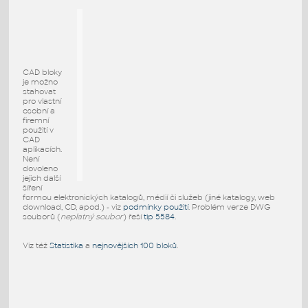
CAD bloky
je možno
stahovat
pro vlastní
osobní a
firemní
použití v
CAD
aplikacích.
Není
dovoleno
jejich další
šíření
formou elektronických katalogů, médií či služeb (jiné katalogy, web
download, CD, apod.) - viz
podmínky použití
. Problém verze DWG
souborů (
neplatný soubor
) řeší
tip 5584
.
Viz též
Statistika
a
nejnovějších 100 bloků
.