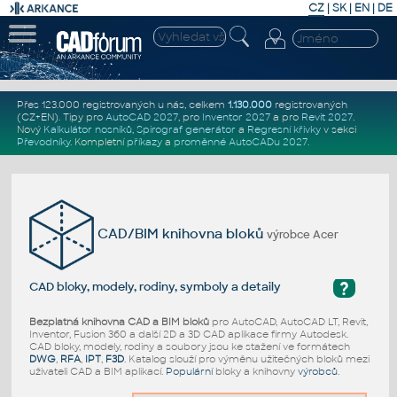
CZ
|
SK
|
EN
|
DE
Přes 123.000 registrovaných u nás, celkem
1.130.000
registrovaných
(CZ+EN)
. Tipy pro
AutoCAD 2027
, pro
Inventor 2027
a pro
Revit 2027
.
Nový
Kalkulátor nosníků
,
Spirograf generátor
a
Regresní křivky
v sekci
Převodníky
.
Kompletní
příkazy
a
proměnné AutoCADu 2027
.
CAD/BIM knihovna bloků
výrobce Acer
?
CAD bloky, modely, rodiny, symboly a detaily
Bezplatná knihovna CAD a BIM bloků
pro AutoCAD, AutoCAD LT, Revit,
Inventor, Fusion 360 a další 2D a 3D CAD aplikace firmy Autodesk.
CAD bloky, modely, rodiny a soubory jsou ke stažení ve formátech
DWG
,
RFA
,
IPT
,
F3D
. Katalog slouží pro výměnu užitečných bloků mezi
uživateli CAD a BIM aplikací.
Populární
bloky a knihovny
výrobců
.