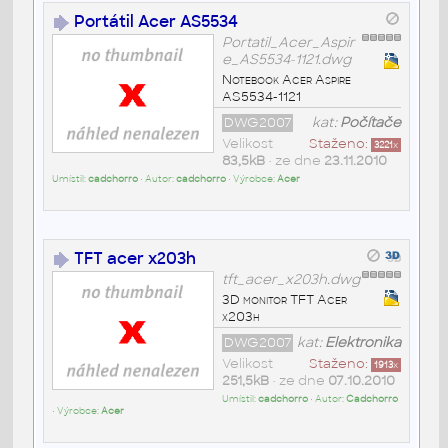
Portátil Acer AS5534
Portatil_Acer_Aspir
e_AS5534-1121.dwg
Notebook Acer Aspire
AS5534-1121
DWG2007
kat:
Počítače
Velikost
Staženo:
3221
x
83,5kB
• ze dne
23.11.2010
Umístil:
cadchorro
• Autor:
cadchorro
• Výrobce:
Acer
TFT acer x203h
tft_acer_x203h.dwg
3D monitor TFT Acer
x203h
DWG2007
kat:
Elektronika
Velikost
Staženo:
1913
x
251,5kB
• ze dne
07.10.2010
Umístil:
cadchorro
• Autor:
Cadchorro
• Výrobce:
Acer