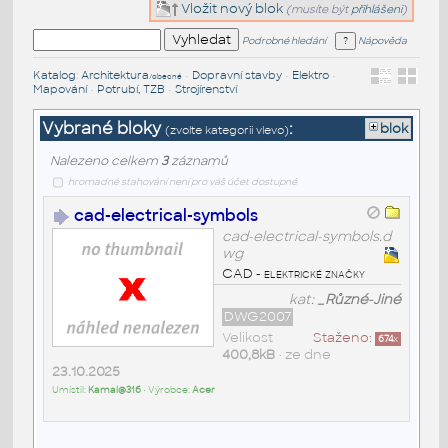
Vložit nový blok
(musíte být
přihlášeni
)
Podrobné hledání
Nápověda
Katalog
:
Architektura
•
Dopravní stavby
•
Elektro
•
/obecné
Mapování
•
Potrubí, TZB
•
Strojírenství
Vybrané bloky
:
blok
(zvolte kategorii vlevo)
Nalezeno celkem
3
záznamů
hromadné stahování není pro váš účet dostupné
cad-electrical-symbols
cad-electrical-symbols.d
wg
CAD - elektrické značky
kat:
_Různé-Jiné
DWG2007
Velikost
Staženo:
674
x
400,8kB
• ze dne
23.10.2025
Umístil:
Kamal@316
• Výrobce:
Acer