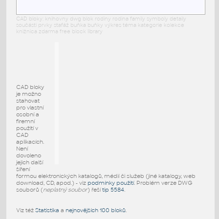
CAD bloky: knihovny dwg blok rodiny rodina family symboly detaily
součásti prvky stafáž buňka buňky výkres téma kategorie kolekce
knižnica zdarma free block library
CAD bloky
je možno
stahovat
pro vlastní
osobní a
firemní
použití v
CAD
aplikacích.
Není
dovoleno
jejich další
šíření
formou elektronických katalogů, médií či služeb (jiné katalogy, web
download, CD, apod.) - viz
podmínky použití
. Problém verze DWG
souborů (
neplatný soubor
) řeší
tip 5584
.
Viz též
Statistika
a
nejnovějších 100 bloků
.